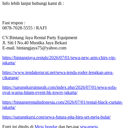
Info lebih lanjut hubungi kami di :
Fast respon :
0878-7028-5555 / RAFI
CV.Bintang Jaya Rental Party Equipment
Jl. Siti I No.40 Mustika Jaya Bekasi
E-mail. bintangjaya75@yahoo.com
https://bintangjaya.rentals/2026/07/01/sewa-new-arm-chirs-vip-
jakarta/
https://www.tendakerucut.net/sewa-tenda-roder-lengkap-area-
cikarang/
https://sarungkursimurah.com/index.php/2026/07/01/sewa-sofa-
oval-warna-hitam-event-hk-tower-jakarta/
https://bintangrentalindonesia.com/2026/07/01/rental-black-curtain-
jakarta/
https://sarungkursi.com/sewa-futura-pita-biru-set-meja-bulat/
Entri ini ditulis di
Meja bundar
dan ber-tag
sewameja
,