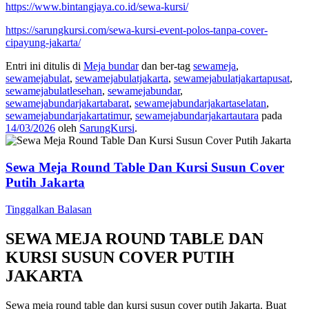
https://www.bintangjaya.co.id/sewa-kursi/
https://sarungkursi.com/sewa-kursi-event-polos-tanpa-cover-
cipayung-jakarta/
Entri ini ditulis di
Meja bundar
dan ber-tag
sewameja
,
sewamejabulat
,
sewamejabulatjakarta
,
sewamejabulatjakartapusat
,
sewamejabulatlesehan
,
sewamejabundar
,
sewamejabundarjakartabarat
,
sewamejabundarjakartaselatan
,
sewamejabundarjakartatimur
,
sewamejabundarjakartautara
pada
14/03/2026
oleh
SarungKursi
.
Sewa Meja Round Table Dan Kursi Susun Cover
Putih Jakarta
Tinggalkan Balasan
SEWA MEJA ROUND TABLE DAN
KURSI SUSUN COVER PUTIH
JAKARTA
Sewa meja round table dan kursi susun cover putih Jakarta. Buat