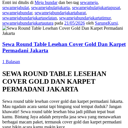
Entri ini ditulis di
Meja bundar
dan ber-tag
sewameja
,
sewamejabulat
,
sewamejabulatjakarta
,
sewamejabulatjakartapusat
,
sewamejabundar
,
sewamejabundarjakartabarat
,
sewamejabundarjakartaselatan
,
sewamejabundarjakartatimur
,
sewamejabundarjakartautara
pada
21/05/2026
oleh
SarungKursi
.
Sewa Round Table Lesehan Cover Gold Dan Karpet
Permadani Jakarta
1 Balasan
SEWA ROUND TABLE LESEHAN
COVER GOLD DAN KARPET
PERMADANI JAKARTA
Sewa round table lesehan cover gold dan karpet permadani Jakarta.
Mau ngadain acara santai tapi bingung soal tempat duduk? Jangan
khawatir! Sewa round table lesehan bisa jadi pilihan tepat buat
kamu. Bintang Jaya adalah penyedia jasa sewa yang menawarkan
berbagai macam paket, termasuk cover gold dan karpet permadani
yang bikin acara kamu makin kece.