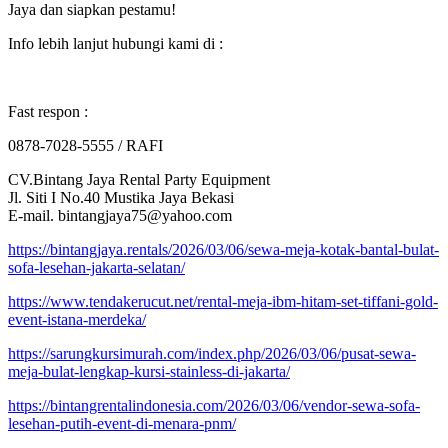
Jaya dan siapkan pestamu!
Info lebih lanjut hubungi kami di :
Fast respon :
0878-7028-5555 / RAFI
CV.Bintang Jaya Rental Party Equipment
Jl. Siti I No.40 Mustika Jaya Bekasi
E-mail. bintangjaya75@yahoo.com
https://bintangjaya.rentals/2026/03/06/sewa-meja-kotak-bantal-bulat-
sofa-lesehan-jakarta-selatan/
https://www.tendakerucut.net/rental-meja-ibm-hitam-set-tiffani-gold-
event-istana-merdeka/
https://sarungkursimurah.com/index.php/2026/03/06/pusat-sewa-
meja-bulat-lengkap-kursi-stainless-di-jakarta/
https://bintangrentalindonesia.com/2026/03/06/vendor-sewa-sofa-
lesehan-putih-event-di-menara-pnm/