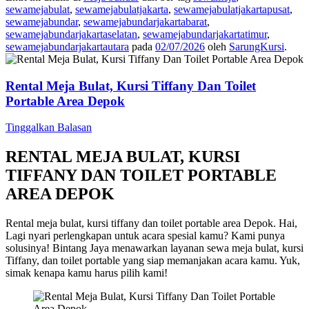
sewamejabulat
,
sewamejabulatjakarta
,
sewamejabulatjakartapusat
,
sewamejabundar
,
sewamejabundarjakartabarat
,
sewamejabundarjakartaselatan
,
sewamejabundarjakartatimur
,
sewamejabundarjakartautara
pada
02/07/2026
oleh
SarungKursi
.
Rental Meja Bulat, Kursi Tiffany Dan Toilet
Portable Area Depok
Tinggalkan Balasan
RENTAL MEJA BULAT, KURSI
TIFFANY DAN TOILET PORTABLE
AREA DEPOK
Rental meja bulat, kursi tiffany dan toilet portable area Depok. Hai,
Lagi nyari perlengkapan untuk acara spesial kamu? Kami punya
solusinya! Bintang Jaya menawarkan layanan sewa meja bulat, kursi
Tiffany, dan toilet portable yang siap memanjakan acara kamu. Yuk,
simak kenapa kamu harus pilih kami!