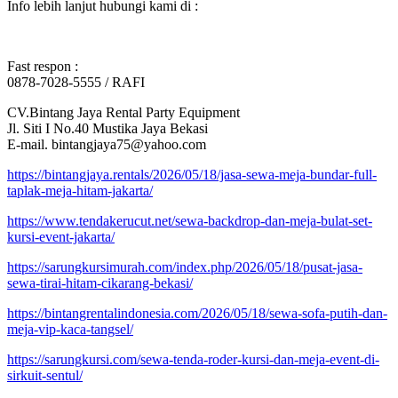
Info lebih lanjut hubungi kami di :
Fast respon :
0878-7028-5555 / RAFI
CV.Bintang Jaya Rental Party Equipment
Jl. Siti I No.40 Mustika Jaya Bekasi
E-mail. bintangjaya75@yahoo.com
https://bintangjaya.rentals/2026/05/18/jasa-sewa-meja-bundar-full-
taplak-meja-hitam-jakarta/
https://www.tendakerucut.net/sewa-backdrop-dan-meja-bulat-set-
kursi-event-jakarta/
https://sarungkursimurah.com/index.php/2026/05/18/pusat-jasa-
sewa-tirai-hitam-cikarang-bekasi/
https://bintangrentalindonesia.com/2026/05/18/sewa-sofa-putih-dan-
meja-vip-kaca-tangsel/
https://sarungkursi.com/sewa-tenda-roder-kursi-dan-meja-event-di-
sirkuit-sentul/