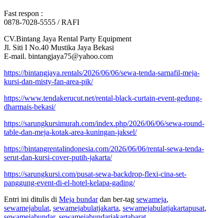
Fast respon :
0878-7028-5555 / RAFI
CV.Bintang Jaya Rental Party Equipment
Jl. Siti I No.40 Mustika Jaya Bekasi
E-mail. bintangjaya75@yahoo.com
https://bintangjaya.rentals/2026/06/06/sewa-tenda-sarnafil-meja-
kursi-dan-misty-fan-area-pik/
https://www.tendakerucut.net/rental-black-curtain-event-gedung-
dharmais-bekasi/
https://sarungkursimurah.com/index.php/2026/06/06/sewa-round-
table-dan-meja-kotak-area-kuningan-jaksel/
https://bintangrentalindonesia.com/2026/06/06/rental-sewa-tenda-
serut-dan-kursi-cover-putih-jakarta/
https://sarungkursi.com/pusat-sewa-backdrop-flexi-cina-set-
panggung-event-di-el-hotel-kelapa-gading/
Entri ini ditulis di
Meja bundar
dan ber-tag
sewameja
,
sewamejabulat
,
sewamejabulatjakarta
,
sewamejabulatjakartapusat
,
sewamejabundar
,
sewamejabundarjakartabarat
,