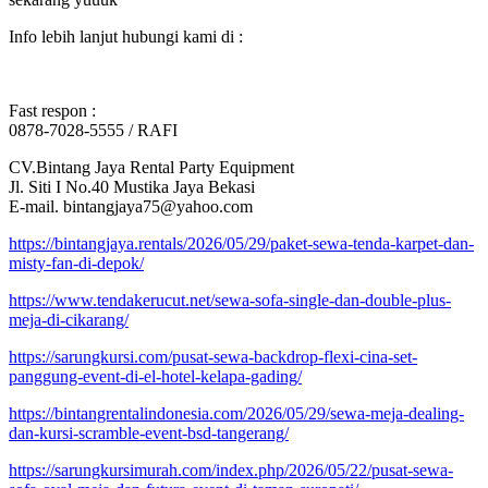
Info lebih lanjut hubungi kami di :
Fast respon :
0878-7028-5555 / RAFI
CV.Bintang Jaya Rental Party Equipment
Jl. Siti I No.40 Mustika Jaya Bekasi
E-mail. bintangjaya75@yahoo.com
https://bintangjaya.rentals/2026/05/29/paket-sewa-tenda-karpet-dan-
misty-fan-di-depok/
https://www.tendakerucut.net/sewa-sofa-single-dan-double-plus-
meja-di-cikarang/
https://sarungkursi.com/pusat-sewa-backdrop-flexi-cina-set-
panggung-event-di-el-hotel-kelapa-gading/
https://bintangrentalindonesia.com/2026/05/29/sewa-meja-dealing-
dan-kursi-scramble-event-bsd-tangerang/
https://sarungkursimurah.com/index.php/2026/05/22/pusat-sewa-