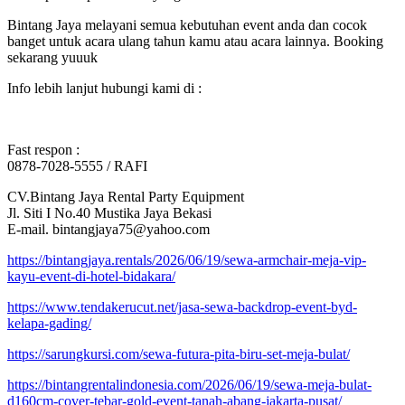
Bintang Jaya melayani semua kebutuhan event anda dan cocok
banget untuk acara ulang tahun kamu atau acara lainnya. Booking
sekarang yuuuk
Info lebih lanjut hubungi kami di :
Fast respon :
0878-7028-5555 / RAFI
CV.Bintang Jaya Rental Party Equipment
Jl. Siti I No.40 Mustika Jaya Bekasi
E-mail. bintangjaya75@yahoo.com
https://bintangjaya.rentals/2026/06/19/sewa-armchair-meja-vip-
kayu-event-di-hotel-bidakara/
https://www.tendakerucut.net/jasa-sewa-backdrop-event-byd-
kelapa-gading/
https://sarungkursi.com/sewa-futura-pita-biru-set-meja-bulat/
https://bintangrentalindonesia.com/2026/06/19/sewa-meja-bulat-
d160cm-cover-tebar-gold-event-tanah-abang-jakarta-pusat/