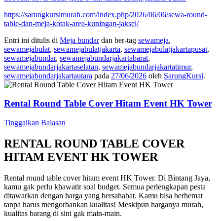
https://sarungkursimurah.com/index.php/2026/06/06/sewa-round-
table-dan-meja-kotak-area-kuningan-jaksel/
Entri ini ditulis di
Meja bundar
dan ber-tag
sewameja
,
sewamejabulat
,
sewamejabulatjakarta
,
sewamejabulatjakartapusat
,
sewamejabundar
,
sewamejabundarjakartabarat
,
sewamejabundarjakartaselatan
,
sewamejabundarjakartatimur
,
sewamejabundarjakartautara
pada
27/06/2026
oleh
SarungKursi
.
Rental Round Table Cover Hitam Event HK Tower
Tinggalkan Balasan
RENTAL ROUND TABLE COVER
HITAM EVENT HK TOWER
Rental round table cover hitam event HK Tower. Di Bintang Jaya,
kamu gak perlu khawatir soal budget. Semua perlengkapan pesta
ditawarkan dengan harga yang bersahabat. Kamu bisa berhemat
tanpa harus mengorbankan kualitas! Meskipun harganya murah,
kualitas barang di sini gak main-main.