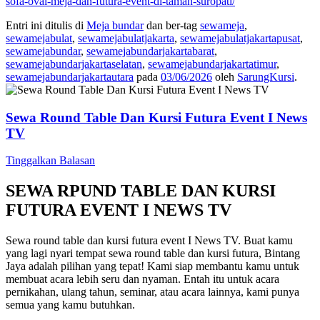
sofa-oval-meja-dan-futura-event-di-taman-suropati/
Entri ini ditulis di
Meja bundar
dan ber-tag
sewameja
,
sewamejabulat
,
sewamejabulatjakarta
,
sewamejabulatjakartapusat
,
sewamejabundar
,
sewamejabundarjakartabarat
,
sewamejabundarjakartaselatan
,
sewamejabundarjakartatimur
,
sewamejabundarjakartautara
pada
03/06/2026
oleh
SarungKursi
.
Sewa Round Table Dan Kursi Futura Event I News
TV
Tinggalkan Balasan
SEWA RPUND TABLE DAN KURSI
FUTURA EVENT I NEWS TV
Sewa round table dan kursi futura event I News TV. Buat kamu
yang lagi nyari tempat sewa round table dan kursi futura, Bintang
Jaya adalah pilihan yang tepat! Kami siap membantu kamu untuk
membuat acara lebih seru dan nyaman. Entah itu untuk acara
pernikahan, ulang tahun, seminar, atau acara lainnya, kami punya
semua yang kamu butuhkan.