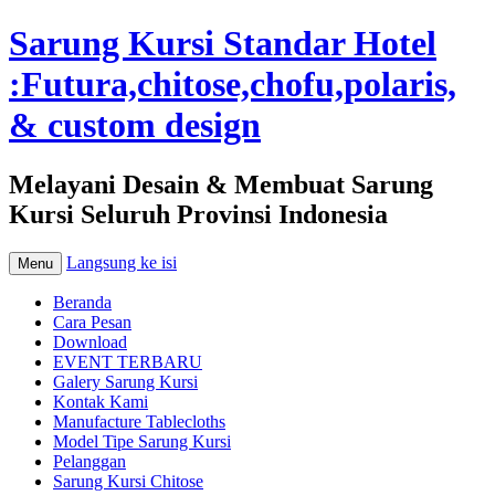
Sarung Kursi Standar Hotel
:Futura,chitose,chofu,polaris,
& custom design
Melayani Desain & Membuat Sarung
Kursi Seluruh Provinsi Indonesia
Langsung ke isi
Menu
Beranda
Cara Pesan
Download
EVENT TERBARU
Galery Sarung Kursi
Kontak Kami
Manufacture Tablecloths
Model Tipe Sarung Kursi
Pelanggan
Sarung Kursi Chitose