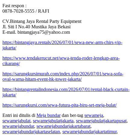
Fast respon :
0878-7028-5555 / RAFI
CV.Bintang Jaya Rental Party Equipment
Jl. Siti I No.40 Mustika Jaya Bekasi
E-mail. bintangjaya75@yahoo.com
https://bintangjaya.rentals/2026/07/01/sewa-new-arm-chirs-vip-
jakarta/
https://www.tendakerucut.net/sewa-tenda-roder-lengkap-area-
cikarang/
https://sarungkursimurah.com/index.php/2026/07/01/sewa-sofa-
oval-warna-hitam-event-hk-tower-jakarta/
https://bintangrentalindonesia.com/2026/07/01/rental-black-curtain-
jakarta/
https://sarungkursi.com/sewa-futura-pita-biru-set-meja-bulat/
Entri ini ditulis di
Meja bundar
dan ber-tag
sewameja
,
sewamejabulat
,
sewamejabulatjakarta
,
sewamejabulatjakartapusat
,
sewamejabundar
,
sewamejabundarjakartabarat
,
sewamejabundarjakartaselatan
,
sewamejabundarjakartatimur
,