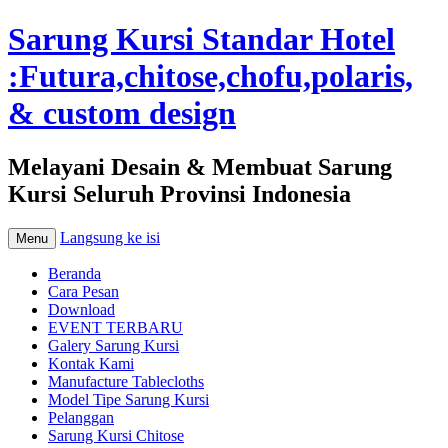
Sarung Kursi Standar Hotel
:Futura,chitose,chofu,polaris,
& custom design
Melayani Desain & Membuat Sarung
Kursi Seluruh Provinsi Indonesia
Langsung ke isi
Menu
Beranda
Cara Pesan
Download
EVENT TERBARU
Galery Sarung Kursi
Kontak Kami
Manufacture Tablecloths
Model Tipe Sarung Kursi
Pelanggan
Sarung Kursi Chitose