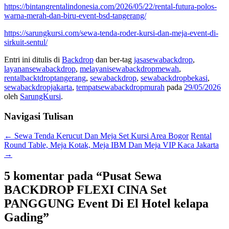
https://bintangrentalindonesia.com/2026/05/22/rental-futura-polos-
warna-merah-dan-biru-event-bsd-tangerang/
https://sarungkursi.com/sewa-tenda-roder-kursi-dan-meja-event-di-
sirkuit-sentul/
Entri ini ditulis di
Backdrop
dan ber-tag
jasasewabackdrop
,
layanansewabackdrop
,
melayanisewabackdropmewah
,
rentalbacktdroptangerang
,
sewabackdrop
,
sewabackdropbekasi
,
sewabackdropjakarta
,
tempatsewabackdropmurah
pada
29/05/2026
oleh
SarungKursi
.
Navigasi Tulisan
←
Sewa Tenda Kerucut Dan Meja Set Kursi Area Bogor
Rental
Round Table, Meja Kotak, Meja IBM Dan Meja VIP Kaca Jakarta
→
5 komentar pada “
Pusat Sewa
BACKDROP FLEXI CINA Set
PANGGUNG Event Di El Hotel kelapa
Gading
”