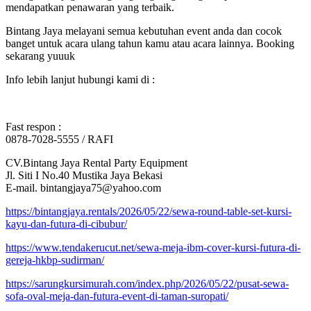
mendapatkan penawaran yang terbaik.
Bintang Jaya melayani semua kebutuhan event anda dan cocok
banget untuk acara ulang tahun kamu atau acara lainnya. Booking
sekarang yuuuk
Info lebih lanjut hubungi kami di :
Fast respon :
0878-7028-5555 / RAFI
CV.Bintang Jaya Rental Party Equipment
Jl. Siti I No.40 Mustika Jaya Bekasi
E-mail. bintangjaya75@yahoo.com
https://bintangjaya.rentals/2026/05/22/sewa-round-table-set-kursi-
kayu-dan-futura-di-cibubur/
https://www.tendakerucut.net/sewa-meja-ibm-cover-kursi-futura-di-
gereja-hkbp-sudirman/
https://sarungkursimurah.com/index.php/2026/05/22/pusat-sewa-
sofa-oval-meja-dan-futura-event-di-taman-suropati/