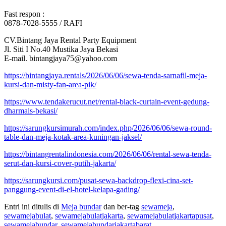
Fast respon :
0878-7028-5555 / RAFI
CV.Bintang Jaya Rental Party Equipment
Jl. Siti I No.40 Mustika Jaya Bekasi
E-mail. bintangjaya75@yahoo.com
https://bintangjaya.rentals/2026/06/06/sewa-tenda-sarnafil-meja-
kursi-dan-misty-fan-area-pik/
https://www.tendakerucut.net/rental-black-curtain-event-gedung-
dharmais-bekasi/
https://sarungkursimurah.com/index.php/2026/06/06/sewa-round-
table-dan-meja-kotak-area-kuningan-jaksel/
https://bintangrentalindonesia.com/2026/06/06/rental-sewa-tenda-
serut-dan-kursi-cover-putih-jakarta/
https://sarungkursi.com/pusat-sewa-backdrop-flexi-cina-set-
panggung-event-di-el-hotel-kelapa-gading/
Entri ini ditulis di
Meja bundar
dan ber-tag
sewameja
,
sewamejabulat
,
sewamejabulatjakarta
,
sewamejabulatjakartapusat
,
sewamejabundar
,
sewamejabundarjakartabarat
,