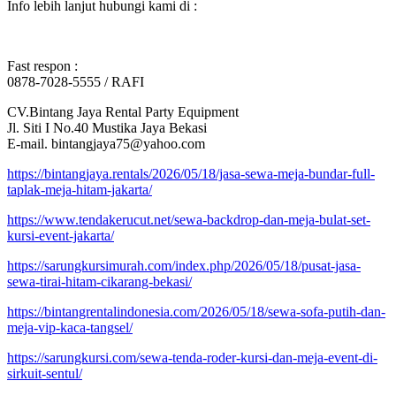
Info lebih lanjut hubungi kami di :
Fast respon :
0878-7028-5555 / RAFI
CV.Bintang Jaya Rental Party Equipment
Jl. Siti I No.40 Mustika Jaya Bekasi
E-mail. bintangjaya75@yahoo.com
https://bintangjaya.rentals/2026/05/18/jasa-sewa-meja-bundar-full-
taplak-meja-hitam-jakarta/
https://www.tendakerucut.net/sewa-backdrop-dan-meja-bulat-set-
kursi-event-jakarta/
https://sarungkursimurah.com/index.php/2026/05/18/pusat-jasa-
sewa-tirai-hitam-cikarang-bekasi/
https://bintangrentalindonesia.com/2026/05/18/sewa-sofa-putih-dan-
meja-vip-kaca-tangsel/
https://sarungkursi.com/sewa-tenda-roder-kursi-dan-meja-event-di-
sirkuit-sentul/