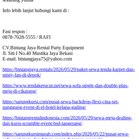
Info lebih lanjut hubungi kami di :
Fast respon :
0878-7028-5555 / RAFI
CV.Bintang Jaya Rental Party Equipment
Jl. Siti I No.40 Mustika Jaya Bekasi
E-mail. bintangjaya75@yahoo.com
https://bintangjaya.rentals/2026/05/29/paket-sewa-tenda-karpet-dan-
misty-fan-di-depok/
https://www.tendakerucut.net/sewa-sofa-single-dan-double-plus-
meja-di-cikarang/
https://sarungkursi.com/pusat-sewa-backdrop-flexi-cina-set-
panggung-event-di-el-hotel-kelapa-gading/
https://bintangrentalindonesia.com/2026/05/29/sewa-meja-dealing-
dan-kursi-scramble-event-bsd-tangerang/
https://sarungkursimurah.com/index.php/2026/05/22/pusat-sewa-