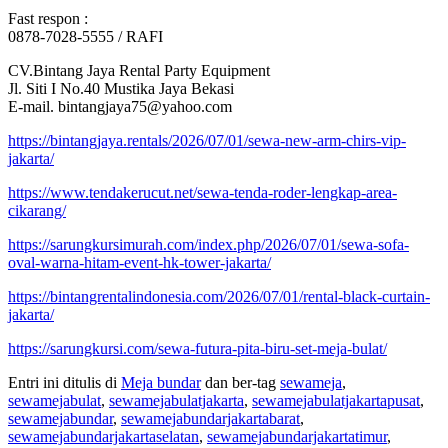
Fast respon :
0878-7028-5555 / RAFI
CV.Bintang Jaya Rental Party Equipment
Jl. Siti I No.40 Mustika Jaya Bekasi
E-mail. bintangjaya75@yahoo.com
https://bintangjaya.rentals/2026/07/01/sewa-new-arm-chirs-vip-
jakarta/
https://www.tendakerucut.net/sewa-tenda-roder-lengkap-area-
cikarang/
https://sarungkursimurah.com/index.php/2026/07/01/sewa-sofa-
oval-warna-hitam-event-hk-tower-jakarta/
https://bintangrentalindonesia.com/2026/07/01/rental-black-curtain-
jakarta/
https://sarungkursi.com/sewa-futura-pita-biru-set-meja-bulat/
Entri ini ditulis di
Meja bundar
dan ber-tag
sewameja
,
sewamejabulat
,
sewamejabulatjakarta
,
sewamejabulatjakartapusat
,
sewamejabundar
,
sewamejabundarjakartabarat
,
sewamejabundarjakartaselatan
,
sewamejabundarjakartatimur
,