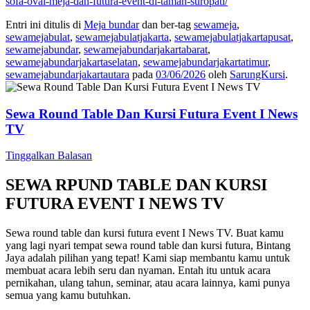
sofa-oval-meja-dan-futura-event-di-taman-suropati/
Entri ini ditulis di
Meja bundar
dan ber-tag
sewameja
,
sewamejabulat
,
sewamejabulatjakarta
,
sewamejabulatjakartapusat
,
sewamejabundar
,
sewamejabundarjakartabarat
,
sewamejabundarjakartaselatan
,
sewamejabundarjakartatimur
,
sewamejabundarjakartautara
pada
03/06/2026
oleh
SarungKursi
.
Sewa Round Table Dan Kursi Futura Event I News
TV
Tinggalkan Balasan
SEWA RPUND TABLE DAN KURSI
FUTURA EVENT I NEWS TV
Sewa round table dan kursi futura event I News TV. Buat kamu
yang lagi nyari tempat sewa round table dan kursi futura, Bintang
Jaya adalah pilihan yang tepat! Kami siap membantu kamu untuk
membuat acara lebih seru dan nyaman. Entah itu untuk acara
pernikahan, ulang tahun, seminar, atau acara lainnya, kami punya
semua yang kamu butuhkan.