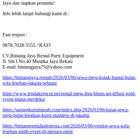
Jaya dan siapkan pestamu!
Info lebih lanjut hubungi kami di :
Fast respon :
0878-7028-5555 / RAFI
CV.Bintang Jaya Rental Party Equipment
Jl. Siti I No.40 Mustika Jaya Bekasi
E-mail. bintangjaya75@yahoo.com
https://bintangjaya.rentals/2026/03/06/sewa-meja-kotak-bantal-bulat-
sofa-lesehan-jakarta-selatan/
https://www.tendakerucut.net/rental-meja-ibm-hitam-set-tiffani-gold-
event-istana-merdeka/
https://sarungkursimurah.com/index.php/2026/03/06/pusat-sewa-
meja-bulat-lengkap-kursi-stainless-di-jakarta/
https://bintangrentalindonesia.com/2026/03/06/vendor-sewa-sofa-
lesehan-putih-event-di-menara-pnm/