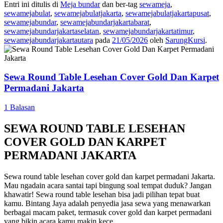
Entri ini ditulis di
Meja bundar
dan ber-tag
sewameja
,
sewamejabulat
,
sewamejabulatjakarta
,
sewamejabulatjakartapusat
,
sewamejabundar
,
sewamejabundarjakartabarat
,
sewamejabundarjakartaselatan
,
sewamejabundarjakartatimur
,
sewamejabundarjakartautara
pada
21/05/2026
oleh
SarungKursi
.
Sewa Round Table Lesehan Cover Gold Dan Karpet
Permadani Jakarta
1 Balasan
SEWA ROUND TABLE LESEHAN
COVER GOLD DAN KARPET
PERMADANI JAKARTA
Sewa round table lesehan cover gold dan karpet permadani Jakarta.
Mau ngadain acara santai tapi bingung soal tempat duduk? Jangan
khawatir! Sewa round table lesehan bisa jadi pilihan tepat buat
kamu. Bintang Jaya adalah penyedia jasa sewa yang menawarkan
berbagai macam paket, termasuk cover gold dan karpet permadani
yang bikin acara kamu makin kece.