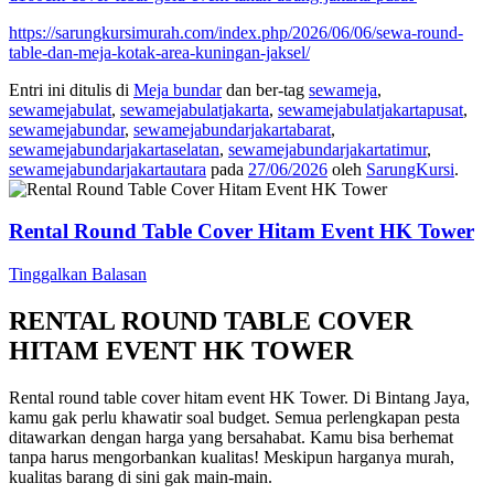
https://sarungkursimurah.com/index.php/2026/06/06/sewa-round-
table-dan-meja-kotak-area-kuningan-jaksel/
Entri ini ditulis di
Meja bundar
dan ber-tag
sewameja
,
sewamejabulat
,
sewamejabulatjakarta
,
sewamejabulatjakartapusat
,
sewamejabundar
,
sewamejabundarjakartabarat
,
sewamejabundarjakartaselatan
,
sewamejabundarjakartatimur
,
sewamejabundarjakartautara
pada
27/06/2026
oleh
SarungKursi
.
Rental Round Table Cover Hitam Event HK Tower
Tinggalkan Balasan
RENTAL ROUND TABLE COVER
HITAM EVENT HK TOWER
Rental round table cover hitam event HK Tower. Di Bintang Jaya,
kamu gak perlu khawatir soal budget. Semua perlengkapan pesta
ditawarkan dengan harga yang bersahabat. Kamu bisa berhemat
tanpa harus mengorbankan kualitas! Meskipun harganya murah,
kualitas barang di sini gak main-main.