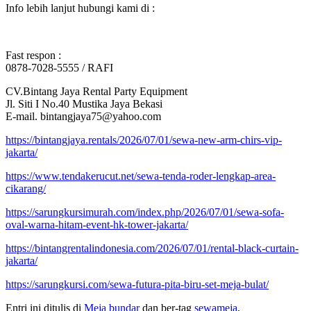
Info lebih lanjut hubungi kami di :
Fast respon :
0878-7028-5555 / RAFI
CV.Bintang Jaya Rental Party Equipment
Jl. Siti I No.40 Mustika Jaya Bekasi
E-mail. bintangjaya75@yahoo.com
https://bintangjaya.rentals/2026/07/01/sewa-new-arm-chirs-vip-
jakarta/
https://www.tendakerucut.net/sewa-tenda-roder-lengkap-area-
cikarang/
https://sarungkursimurah.com/index.php/2026/07/01/sewa-sofa-
oval-warna-hitam-event-hk-tower-jakarta/
https://bintangrentalindonesia.com/2026/07/01/rental-black-curtain-
jakarta/
https://sarungkursi.com/sewa-futura-pita-biru-set-meja-bulat/
Entri ini ditulis di
Meja bundar
dan ber-tag
sewameja
,