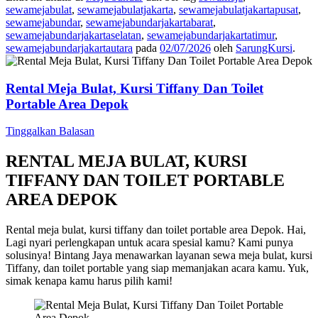
sewamejabulat
,
sewamejabulatjakarta
,
sewamejabulatjakartapusat
,
sewamejabundar
,
sewamejabundarjakartabarat
,
sewamejabundarjakartaselatan
,
sewamejabundarjakartatimur
,
sewamejabundarjakartautara
pada
02/07/2026
oleh
SarungKursi
.
Rental Meja Bulat, Kursi Tiffany Dan Toilet
Portable Area Depok
Tinggalkan Balasan
RENTAL MEJA BULAT, KURSI
TIFFANY DAN TOILET PORTABLE
AREA DEPOK
Rental meja bulat, kursi tiffany dan toilet portable area Depok. Hai,
Lagi nyari perlengkapan untuk acara spesial kamu? Kami punya
solusinya! Bintang Jaya menawarkan layanan sewa meja bulat, kursi
Tiffany, dan toilet portable yang siap memanjakan acara kamu. Yuk,
simak kenapa kamu harus pilih kami!