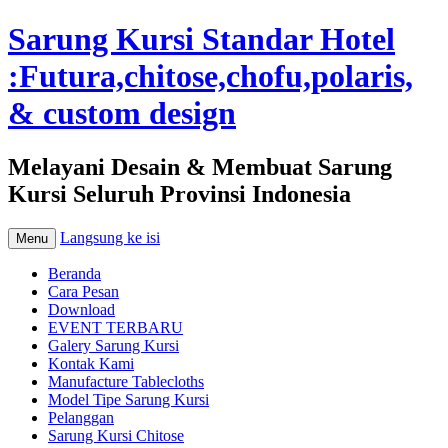
Sarung Kursi Standar Hotel
:Futura,chitose,chofu,polaris,
& custom design
Melayani Desain & Membuat Sarung
Kursi Seluruh Provinsi Indonesia
Langsung ke isi
Menu
Beranda
Cara Pesan
Download
EVENT TERBARU
Galery Sarung Kursi
Kontak Kami
Manufacture Tablecloths
Model Tipe Sarung Kursi
Pelanggan
Sarung Kursi Chitose