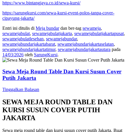
https://www.bintangjaya.co.id/sewa-kursi/
https://sarungkursi.com/sewa-kursi-event-polos-tanpa-cover-
cipayung-jakarta/
Entri ini ditulis di
Meja bundar
dan ber-tag
sewameja
,
sewamejabulat
,
sewamejabulatjakarta
,
sewamejabulatjakartapusat
,
sewamejabulatlesehan
,
sewamejabundar
,
sewamejabundarjakartabarat
,
sewamejabundarjakartaselatan
,
sewamejabundarjakartatimur
,
sewamejabundarjakartautara
pada
14/03/2026
oleh
SarungKursi
.
Sewa Meja Round Table Dan Kursi Susun Cover
Putih Jakarta
Tinggalkan Balasan
SEWA MEJA ROUND TABLE DAN
KURSI SUSUN COVER PUTIH
JAKARTA
Sewa meja round table dan kursi susun cover putih Jakarta. Buat