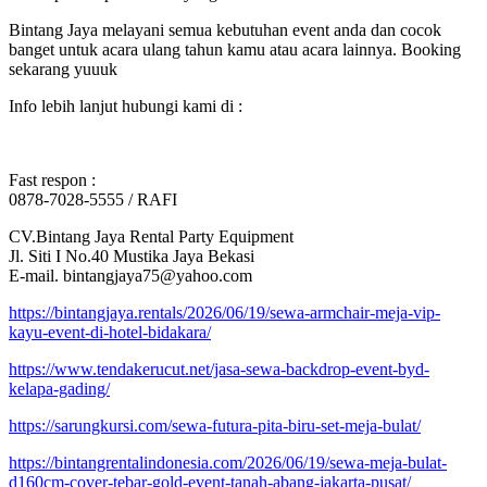
Bintang Jaya melayani semua kebutuhan event anda dan cocok
banget untuk acara ulang tahun kamu atau acara lainnya. Booking
sekarang yuuuk
Info lebih lanjut hubungi kami di :
Fast respon :
0878-7028-5555 / RAFI
CV.Bintang Jaya Rental Party Equipment
Jl. Siti I No.40 Mustika Jaya Bekasi
E-mail. bintangjaya75@yahoo.com
https://bintangjaya.rentals/2026/06/19/sewa-armchair-meja-vip-
kayu-event-di-hotel-bidakara/
https://www.tendakerucut.net/jasa-sewa-backdrop-event-byd-
kelapa-gading/
https://sarungkursi.com/sewa-futura-pita-biru-set-meja-bulat/
https://bintangrentalindonesia.com/2026/06/19/sewa-meja-bulat-
d160cm-cover-tebar-gold-event-tanah-abang-jakarta-pusat/