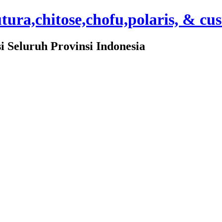
ura,chitose,chofu,polaris, & cu
Seluruh Provinsi Indonesia