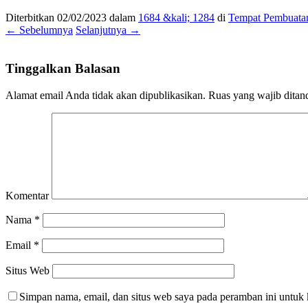
Diterbitkan
02/02/2023
dalam
1684 &kali; 1284
di
Tempat Pembuatan
← Sebelumnya
Selanjutnya →
Tinggalkan Balasan
Alamat email Anda tidak akan dipublikasikan.
Ruas yang wajib ditan
Komentar
Nama
*
Email
*
Situs Web
Simpan nama, email, dan situs web saya pada peramban ini untuk 