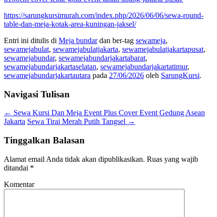
https://sarungkursimurah.com/index.php/2026/06/06/sewa-round-
table-dan-meja-kotak-area-kuningan-jaksel/
Entri ini ditulis di
Meja bundar
dan ber-tag
sewameja
,
sewamejabulat
,
sewamejabulatjakarta
,
sewamejabulatjakartapusat
,
sewamejabundar
,
sewamejabundarjakartabarat
,
sewamejabundarjakartaselatan
,
sewamejabundarjakartatimur
,
sewamejabundarjakartautara
pada
27/06/2026
oleh
SarungKursi
.
Navigasi Tulisan
←
Sewa Kursi Dan Meja Event Plus Cover Event Gedung Asean
Jakarta
Sewa Tirai Merah Putih Tangsel
→
Tinggalkan Balasan
Alamat email Anda tidak akan dipublikasikan.
Ruas yang wajib
ditandai
*
Komentar