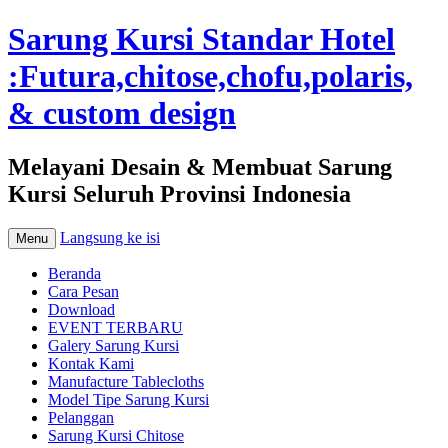
Sarung Kursi Standar Hotel
:Futura,chitose,chofu,polaris,
& custom design
Melayani Desain & Membuat Sarung
Kursi Seluruh Provinsi Indonesia
Langsung ke isi
Menu
Beranda
Cara Pesan
Download
EVENT TERBARU
Galery Sarung Kursi
Kontak Kami
Manufacture Tablecloths
Model Tipe Sarung Kursi
Pelanggan
Sarung Kursi Chitose