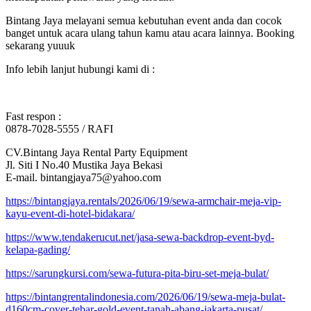
Bintang Jaya melayani semua kebutuhan event anda dan cocok
banget untuk acara ulang tahun kamu atau acara lainnya. Booking
sekarang yuuuk
Info lebih lanjut hubungi kami di :
Fast respon :
0878-7028-5555 / RAFI
CV.Bintang Jaya Rental Party Equipment
Jl. Siti I No.40 Mustika Jaya Bekasi
E-mail. bintangjaya75@yahoo.com
https://bintangjaya.rentals/2026/06/19/sewa-armchair-meja-vip-
kayu-event-di-hotel-bidakara/
https://www.tendakerucut.net/jasa-sewa-backdrop-event-byd-
kelapa-gading/
https://sarungkursi.com/sewa-futura-pita-biru-set-meja-bulat/
https://bintangrentalindonesia.com/2026/06/19/sewa-meja-bulat-
d160cm-cover-tebar-gold-event-tanah-abang-jakarta-pusat/