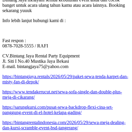
banget untuk acara ulang tahun kamu atau acara lainnya. Booking
sekarang yuuuk
Info lebih lanjut hubungi kami di :
Fast respon :
0878-7028-5555 / RAFI
CV.Bintang Jaya Rental Party Equipment
Jl. Siti I No.40 Mustika Jaya Bekasi
E-mail. bintangjaya75@yahoo.com
https://bintangjaya.rentals/2026/05/29/paket-sewa-tenda-karpet-dan-
misty-fan-di-depok/
https://www.tendakerucut.net/sewa-sofa-single-dan-double-plus-
meja-di-cikarang/
https://sarungkursi.com/pusat-sewa-backdrop-flexi-cina-set-
panggung-event-di-el-hotel-kelapa-gading/
https://bintangrentalindonesia.com/2026/05/29/sewa-meja-dealing-
dan-kursi-scramble-event-bsd-tangerang/