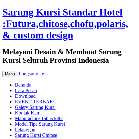
Sarung Kursi Standar Hotel
:Futura,chitose,chofu,polaris,
& custom design
Melayani Desain & Membuat Sarung
Kursi Seluruh Provinsi Indonesia
Langsung ke isi
Menu
Beranda
Cara Pesan
Download
EVENT TERBARU
Galery Sarung Kursi
Kontak Kami
Manufacture Tablecloths
Model Tipe Sarung Kursi
Pelanggan
Sarung Kursi Chitose