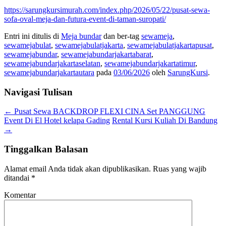
https://sarungkursimurah.com/index.php/2026/05/22/pusat-sewa-
sofa-oval-meja-dan-futura-event-di-taman-suropati/
Entri ini ditulis di
Meja bundar
dan ber-tag
sewameja
,
sewamejabulat
,
sewamejabulatjakarta
,
sewamejabulatjakartapusat
,
sewamejabundar
,
sewamejabundarjakartabarat
,
sewamejabundarjakartaselatan
,
sewamejabundarjakartatimur
,
sewamejabundarjakartautara
pada
03/06/2026
oleh
SarungKursi
.
Navigasi Tulisan
←
Pusat Sewa BACKDROP FLEXI CINA Set PANGGUNG
Event Di El Hotel kelapa Gading
Rental Kursi Kuliah Di Bandung
→
Tinggalkan Balasan
Alamat email Anda tidak akan dipublikasikan.
Ruas yang wajib
ditandai
*
Komentar