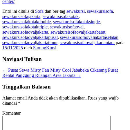
center/
Entri ini ditulis di
Sofa
dan ber-tag
sewakursi
,
sewakursisofa
,
sewakursisofajakarta
,
sewakursisofakotak
,
sewakursisofakotakdouble
,
sewakursisofakotaksingle
,
sewakursisofakotaktriple
,
sewakursisofaoval
,
sewakursisofaovaljakarta
,
sewakursisofaovaljakartabarat
,
sewakursisofaovaljakartapusat
,
sewakursisofaovaljakartaselatan
,
sewakursisofaovaljakartatimur
,
sewakursisofaovaljakartautara
pada
15/11/2025
oleh
SarungKursi
.
Navigasi Tulisan
←
Pusat Sewa Misty Fan Misty Cool Jababeka Cikarang
Pusat
Rental Panggung Ruangan Area Jakarta
→
Tinggalkan Balasan
Alamat email Anda tidak akan dipublikasikan.
Ruas yang wajib
ditandai
*
Komentar