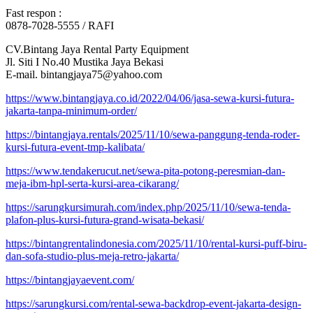
Fast respon :
0878-7028-5555 / RAFI
CV.Bintang Jaya Rental Party Equipment
Jl. Siti I No.40 Mustika Jaya Bekasi
E-mail. bintangjaya75@yahoo.com
https://www.bintangjaya.co.id/2022/04/06/jasa-sewa-kursi-futura-
jakarta-tanpa-minimum-order/
https://bintangjaya.rentals/2025/11/10/sewa-panggung-tenda-roder-
kursi-futura-event-tmp-kalibata/
https://www.tendakerucut.net/sewa-pita-potong-peresmian-dan-
meja-ibm-hpl-serta-kursi-area-cikarang/
https://sarungkursimurah.com/index.php/2025/11/10/sewa-tenda-
plafon-plus-kursi-futura-grand-wisata-bekasi/
https://bintangrentalindonesia.com/2025/11/10/rental-kursi-puff-biru-
dan-sofa-studio-plus-meja-retro-jakarta/
https://bintangjayaevent.com/
https://sarungkursi.com/rental-sewa-backdrop-event-jakarta-design-