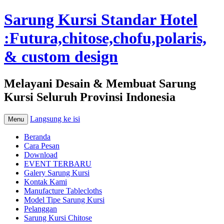
Sarung Kursi Standar Hotel
:Futura,chitose,chofu,polaris,
& custom design
Melayani Desain & Membuat Sarung
Kursi Seluruh Provinsi Indonesia
Langsung ke isi
Menu
Beranda
Cara Pesan
Download
EVENT TERBARU
Galery Sarung Kursi
Kontak Kami
Manufacture Tablecloths
Model Tipe Sarung Kursi
Pelanggan
Sarung Kursi Chitose