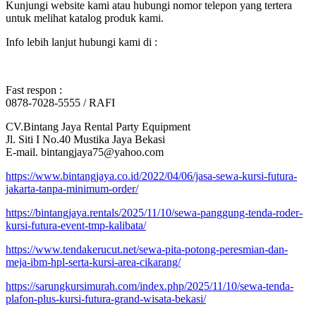
Kunjungi website kami atau hubungi nomor telepon yang tertera
untuk melihat katalog produk kami.
Info lebih lanjut hubungi kami di :
Fast respon :
0878-7028-5555 / RAFI
CV.Bintang Jaya Rental Party Equipment
Jl. Siti I No.40 Mustika Jaya Bekasi
E-mail. bintangjaya75@yahoo.com
https://www.bintangjaya.co.id/2022/04/06/jasa-sewa-kursi-futura-
jakarta-tanpa-minimum-order/
https://bintangjaya.rentals/2025/11/10/sewa-panggung-tenda-roder-
kursi-futura-event-tmp-kalibata/
https://www.tendakerucut.net/sewa-pita-potong-peresmian-dan-
meja-ibm-hpl-serta-kursi-area-cikarang/
https://sarungkursimurah.com/index.php/2025/11/10/sewa-tenda-
plafon-plus-kursi-futura-grand-wisata-bekasi/