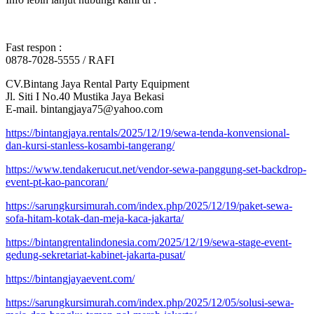
Fast respon :
0878-7028-5555 / RAFI
CV.Bintang Jaya Rental Party Equipment
Jl. Siti I No.40 Mustika Jaya Bekasi
E-mail. bintangjaya75@yahoo.com
https://bintangjaya.rentals/2025/12/19/sewa-tenda-konvensional-
dan-kursi-stanless-kosambi-tangerang/
https://www.tendakerucut.net/vendor-sewa-panggung-set-backdrop-
event-pt-kao-pancoran/
https://sarungkursimurah.com/index.php/2025/12/19/paket-sewa-
sofa-hitam-kotak-dan-meja-kaca-jakarta/
https://bintangrentalindonesia.com/2025/12/19/sewa-stage-event-
gedung-sekretariat-kabinet-jakarta-pusat/
https://bintangjayaevent.com/
https://sarungkursimurah.com/index.php/2025/12/05/solusi-sewa-