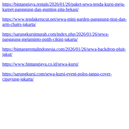
https://bintangjaya.rentals/2026/01/26/paket-sewa-tenda-kursi-meja-
karpet-panggung-dan-gunting-pita-bekasi/
https://www.tendakerucut.net/sewa-mini-garden-panggung-tirai-dan-
arm-chairs-jakarta/
https://sarungkursimurah.com/index.php/2026/01/26/sewa-
panggung-melaminto-putih-cikini-jakarta/
https://bintangrentalindonesia.com/2026/01/26/sewa-backdrop-pluit-
jakut/
https://www.bintangjaya.co.id/sewa-kursi/
https://sarungkursi.com/sewa-kursi-event-polos-tanpa-cover-
cipayung-jakarta/