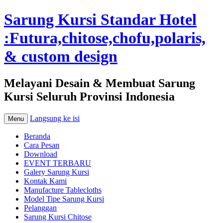
Sarung Kursi Standar Hotel
:Futura,chitose,chofu,polaris,
& custom design
Melayani Desain & Membuat Sarung
Kursi Seluruh Provinsi Indonesia
Langsung ke isi
Menu
Beranda
Cara Pesan
Download
EVENT TERBARU
Galery Sarung Kursi
Kontak Kami
Manufacture Tablecloths
Model Tipe Sarung Kursi
Pelanggan
Sarung Kursi Chitose