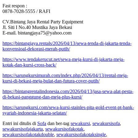
Fast respon :
0878-7028-5555 / RAFI
CV.Bintang Jaya Rental Party Equipment
Jl. Siti I No.40 Mustika Jaya Bekasi
E-mail. bintangjaya75@yahoo.com
https://bintangjaya.rentals/2026/04/13/sewa-tenda-di-jakarta-tenda-
konvensioal-dekorasi-merah-putih/
https://www.tendakerucut.net/sewa-meja-kursi-di-jakarta-meja-
kotak-dan-kursi-cross-back/
https://sarungkursimurah.com/index.php/2026/04/13/rental-meja-
kursi-di-bekasi-meja-bulat-dan-futura-cover-putih/
https://bintangrentalindonesia.com/2026/04/13/jasa-sewa-alat-pesta-
di-bekasi-panggung-dan-meja-plus-kursi/
https://sarungkursi.com/sewa-kursi-stainles-pita-gold-event-pt-bank-
syariah-indonesia-jakarta-selatan/
Entri ini ditulis di
Sofa
dan ber-tag
sewakursi
,
sewakursisofa
,
sewakursisofajakarta
,
sewakursisofakotak
,
sewakursisofakotakdouble
,
sewakursisofakotaksingle
,