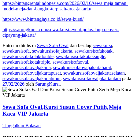
https://bintangrentalindonesia.com/2026/02/16/sewa-meja-taman-
model-meja-dan-bangku-terpisah-area-jakarta/
https://www.bintangjaya.co.id/sewa-kursi/
https://sarungkursi.com/sewa-kursi-event-polos-tanpa-cover-
cipayung-jakarta/
Entri ini ditulis di
Sewa Sofa Oval
dan ber-tag
sewakursi
,
sewakursisofa
,
sewakursisofajakarta
,
sewakursisofakotak
,
sewakursisofakotakdouble
,
sewakursisofakotaksingle
,
sewakursisofakotaktriple
,
sewakursisofaoval
,
sewakursisofaovaljakarta
,
sewakursisofaovaljakartabarat
,
sewakursisofaovaljakartapusat
,
sewakursisofaovaljakartaselatan
,
sewakursisofaovaljakartatimur
,
sewakursisofaovaljakartautara
pada
27/02/2026
oleh
SarungKursi
.
Sewa Sofa Oval,Kursi Susun Cover Putih,Meja
Kaca VIP Jakarta
Tinggalkan Balasan