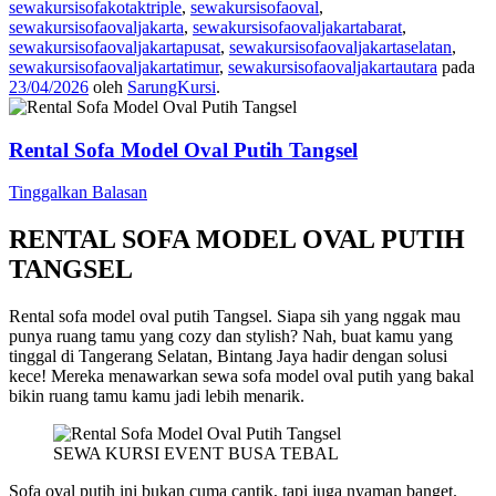
sewakursisofakotaktriple
,
sewakursisofaoval
,
sewakursisofaovaljakarta
,
sewakursisofaovaljakartabarat
,
sewakursisofaovaljakartapusat
,
sewakursisofaovaljakartaselatan
,
sewakursisofaovaljakartatimur
,
sewakursisofaovaljakartautara
pada
23/04/2026
oleh
SarungKursi
.
Rental Sofa Model Oval Putih Tangsel
Tinggalkan Balasan
RENTAL SOFA MODEL OVAL PUTIH
TANGSEL
Rental sofa model oval putih Tangsel. Siapa sih yang nggak mau
punya ruang tamu yang cozy dan stylish? Nah, buat kamu yang
tinggal di Tangerang Selatan, Bintang Jaya hadir dengan solusi
kece! Mereka menawarkan sewa sofa model oval putih yang bakal
bikin ruang tamu kamu jadi lebih menarik.
SEWA KURSI EVENT BUSA TEBAL
Sofa oval putih ini bukan cuma cantik, tapi juga nyaman banget.