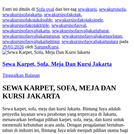
Entri ini ditulis di
Sofa oval
dan ber-tag
sewakursi
,
sewakursisofa
,
sewakursisofajakarta
,
sewakursisofakotak
,
sewakursisofakotakdouble
,
sewakursisofakotaksingle
,
sewakursisofakotaktriple
,
sewakursisofaoval
,
sewakursisofaovaljakarta
,
sewakursisofaovaljakartabarat
,
sewakursisofaovaljakartapusat
,
sewakursisofaovaljakartaselatan
,
sewakursisofaovaljakartatimur
,
sewakursisofaovaljakartautara
pada
29/01/2026
oleh
SarungKursi
.
Sewa Karpet, Sofa, Meja Dan Kursi Jakarta
Tinggalkan Balasan
SEWA KARPET, SOFA, MEJA DAN
KURSI JAKARTA
Sewa karpet, sofa, meja dan kursi Jakarta. Bintang Jaya adalah
penyedia layanan sewa perabotan yang terpercaya di Jakarta,
menawarkan berbagai pilihan karpet, sofa, meja, dan kursi untuk
memenuhi kebutuhan acara anda. Dengan pengalaman bertahun-
tahun di industri ini, Bintang Jaya telah menjadi pilihan utama bagi