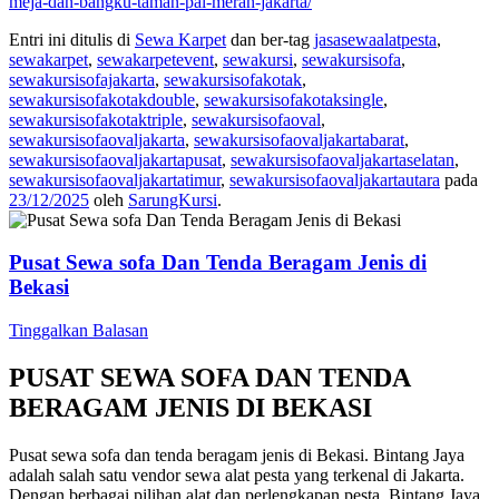
meja-dan-bangku-taman-pal-merah-jakarta/
Entri ini ditulis di
Sewa Karpet
dan ber-tag
jasasewaalatpesta
,
sewakarpet
,
sewakarpetevent
,
sewakursi
,
sewakursisofa
,
sewakursisofajakarta
,
sewakursisofakotak
,
sewakursisofakotakdouble
,
sewakursisofakotaksingle
,
sewakursisofakotaktriple
,
sewakursisofaoval
,
sewakursisofaovaljakarta
,
sewakursisofaovaljakartabarat
,
sewakursisofaovaljakartapusat
,
sewakursisofaovaljakartaselatan
,
sewakursisofaovaljakartatimur
,
sewakursisofaovaljakartautara
pada
23/12/2025
oleh
SarungKursi
.
Pusat Sewa sofa Dan Tenda Beragam Jenis di
Bekasi
Tinggalkan Balasan
PUSAT SEWA SOFA DAN TENDA
BERAGAM JENIS DI BEKASI
Pusat sewa sofa dan tenda beragam jenis di Bekasi. Bintang Jaya
adalah salah satu vendor sewa alat pesta yang terkenal di Jakarta.
Dengan berbagai pilihan alat dan perlengkapan pesta, Bintang Jaya