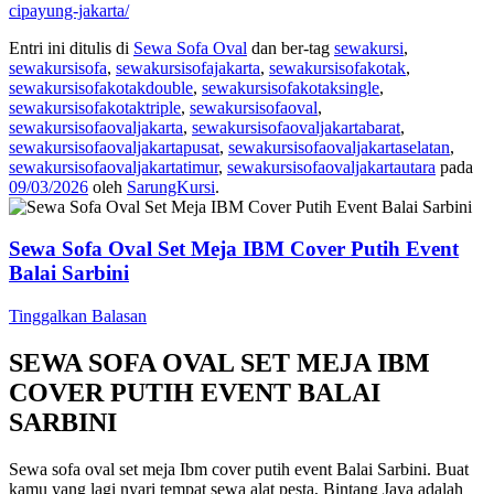
cipayung-jakarta/
Entri ini ditulis di
Sewa Sofa Oval
dan ber-tag
sewakursi
,
sewakursisofa
,
sewakursisofajakarta
,
sewakursisofakotak
,
sewakursisofakotakdouble
,
sewakursisofakotaksingle
,
sewakursisofakotaktriple
,
sewakursisofaoval
,
sewakursisofaovaljakarta
,
sewakursisofaovaljakartabarat
,
sewakursisofaovaljakartapusat
,
sewakursisofaovaljakartaselatan
,
sewakursisofaovaljakartatimur
,
sewakursisofaovaljakartautara
pada
09/03/2026
oleh
SarungKursi
.
Sewa Sofa Oval Set Meja IBM Cover Putih Event
Balai Sarbini
Tinggalkan Balasan
SEWA SOFA OVAL SET MEJA IBM
COVER PUTIH EVENT BALAI
SARBINI
Sewa sofa oval set meja Ibm cover putih event Balai Sarbini. Buat
kamu yang lagi nyari tempat sewa alat pesta, Bintang Jaya adalah