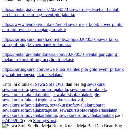
https://bintangjaya.rentals/2026/05/01/sewa-meja-lesehan-bantal-
lesehan-dan-bean-bag-event-pln-jakarta/
https://www.tendakerucut.net/rental-sewa-meja-kotak-cover-putih-
dan-biru-event-pt-menjangan-sakti/
https://sarungkursimurah.com/index.php/2026/05/01/sewa-kursi-
sofa-puff-single-vneu-bank-indonesia/
https://bintangrentalindonesia.com/2026/05/01/rental-panggung-
melamin-kursi-tiffany-acrylic-di-bekasi/
https://sarungkursi.com/sewa-kursi-stainles-pita-gold-event-pt-bank-
syariah-indonesia-jakarta-selatan/
Entri ini ditulis di
Sewa Sofa Oval
dan ber-tag
sewakursi
,
sewakursisofa
,
sewakursisofajakarta
,
sewakursisofakotak
,
sewakursisofakotakdouble
,
sewakursisofakotaksingle
,
sewakursisofakotaktriple
,
sewakursisofaoval
,
sewakursisofaovaljakarta
,
sewakursisofaovaljakartabarat
,
sewakursisofaovaljakartapusat
,
sewakursisofaovaljakartaselatan
,
sewakursisofaovaljakartatimur
,
sewakursisofaovaljakartautara
pada
07/05/2026
oleh
SarungKursi
.