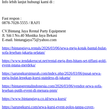
Info lebih lanjut hubungi kami di :
Fast respon :
0878-7028-5555 / RAFI
CV.Bintang Jaya Rental Party Equipment
Jl. Siti I No.40 Mustika Jaya Bekasi
E-mail. bintangjaya75@yahoo.com
https://bintangjaya.rentals/2026/03/06/sewa-meja-kotak-bantal-bulat-
sofa-lesehan-jakarta-selatan/
https://www.tendakerucut.net/rental-meja-ibm-hitam-set-tiffani-gold-
event-istana-merdeka/
https://sarungkursimurah.com/index.php/2026/03/06/pusat-sewa-
meja-bulat-lengkap-kursi-stainless-di-jakarta/
https://bintangrentalindonesia.com/2026/03/06/vendor-sewa-sofa-
lesehan-putih-event-di-menara-pnm/
https://www.bintangjaya.co.id/sewa-kursi/
https://sarungkursi.com/sewa-kursi-event-polos-tanpa-cover-