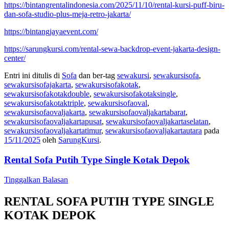
https://bintangrentalindonesia.com/2025/11/10/rental-kursi-puff-biru-
dan-sofa-studio-plus-meja-retro-jakarta/
https://bintangjayaevent.com/
https://sarungkursi.com/rental-sewa-backdrop-event-jakarta-design-
center/
Entri ini ditulis di
Sofa
dan ber-tag
sewakursi
,
sewakursisofa
,
sewakursisofajakarta
,
sewakursisofakotak
,
sewakursisofakotakdouble
,
sewakursisofakotaksingle
,
sewakursisofakotaktriple
,
sewakursisofaoval
,
sewakursisofaovaljakarta
,
sewakursisofaovaljakartabarat
,
sewakursisofaovaljakartapusat
,
sewakursisofaovaljakartaselatan
,
sewakursisofaovaljakartatimur
,
sewakursisofaovaljakartautara
pada
15/11/2025
oleh
SarungKursi
.
Rental Sofa Putih Type Single Kotak Depok
Tinggalkan Balasan
RENTAL SOFA PUTIH TYPE SINGLE
KOTAK DEPOK