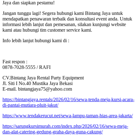
Jaya dan siapkan pestamu!
Jangan tunggu lagi! Segera hubungi kami Bintang Jaya untuk
mendapatkan penawaran terbaik dan konsultasi event anda. Untuk
informasi lebih lanjut dan pemesanan, silakan kunjungi website
kami atau hubungi tim customer service kami.
Info lebih lanjut hubungi kami di :
Fast respon :
0878-7028-5555 / RAFI
CV.Bintang Jaya Rental Party Equipment
Jl. Siti I No.40 Mustika Jaya Bekasi
E-mail. bintangjaya75@yahoo.com
https://bintangjaya.rentals/2026/02/16/sewa-tenda-meja-kursi-acara-
di-pantai-mutiara-pluit-jakut/
https://www.tendakerucut.net/sewa-lampu-taman-hias-area-jakarta/
https://sarungkursimurah.com/index.php/2026/02/16/sewa-meja-
dan-alat-catering-gedung-graha-daya-guna-cakung/