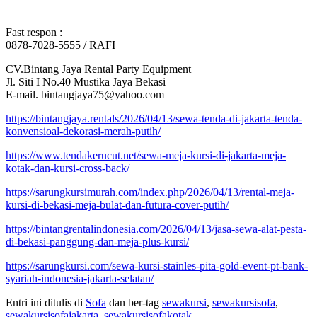
Fast respon :
0878-7028-5555 / RAFI
CV.Bintang Jaya Rental Party Equipment
Jl. Siti I No.40 Mustika Jaya Bekasi
E-mail. bintangjaya75@yahoo.com
https://bintangjaya.rentals/2026/04/13/sewa-tenda-di-jakarta-tenda-
konvensioal-dekorasi-merah-putih/
https://www.tendakerucut.net/sewa-meja-kursi-di-jakarta-meja-
kotak-dan-kursi-cross-back/
https://sarungkursimurah.com/index.php/2026/04/13/rental-meja-
kursi-di-bekasi-meja-bulat-dan-futura-cover-putih/
https://bintangrentalindonesia.com/2026/04/13/jasa-sewa-alat-pesta-
di-bekasi-panggung-dan-meja-plus-kursi/
https://sarungkursi.com/sewa-kursi-stainles-pita-gold-event-pt-bank-
syariah-indonesia-jakarta-selatan/
Entri ini ditulis di
Sofa
dan ber-tag
sewakursi
,
sewakursisofa
,
sewakursisofajakarta
,
sewakursisofakotak
,