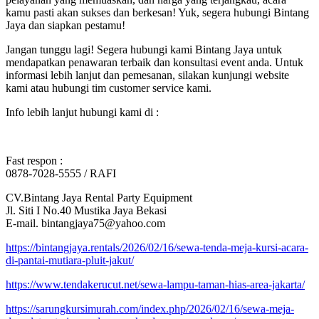
kamu pasti akan sukses dan berkesan! Yuk, segera hubungi Bintang
Jaya dan siapkan pestamu!
Jangan tunggu lagi! Segera hubungi kami Bintang Jaya untuk
mendapatkan penawaran terbaik dan konsultasi event anda. Untuk
informasi lebih lanjut dan pemesanan, silakan kunjungi website
kami atau hubungi tim customer service kami.
Info lebih lanjut hubungi kami di :
Fast respon :
0878-7028-5555 / RAFI
CV.Bintang Jaya Rental Party Equipment
Jl. Siti I No.40 Mustika Jaya Bekasi
E-mail. bintangjaya75@yahoo.com
https://bintangjaya.rentals/2026/02/16/sewa-tenda-meja-kursi-acara-
di-pantai-mutiara-pluit-jakut/
https://www.tendakerucut.net/sewa-lampu-taman-hias-area-jakarta/
https://sarungkursimurah.com/index.php/2026/02/16/sewa-meja-