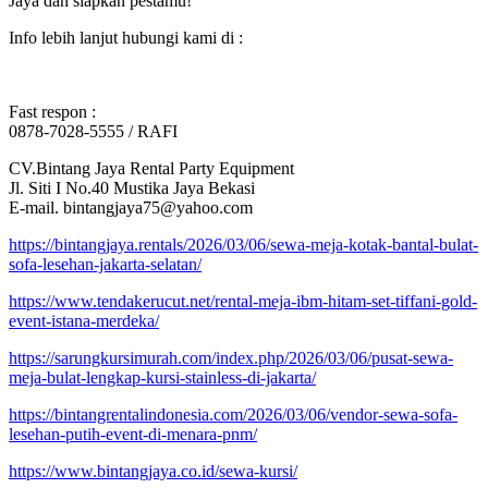
Jaya dan siapkan pestamu!
Info lebih lanjut hubungi kami di :
Fast respon :
0878-7028-5555 / RAFI
CV.Bintang Jaya Rental Party Equipment
Jl. Siti I No.40 Mustika Jaya Bekasi
E-mail. bintangjaya75@yahoo.com
https://bintangjaya.rentals/2026/03/06/sewa-meja-kotak-bantal-bulat-
sofa-lesehan-jakarta-selatan/
https://www.tendakerucut.net/rental-meja-ibm-hitam-set-tiffani-gold-
event-istana-merdeka/
https://sarungkursimurah.com/index.php/2026/03/06/pusat-sewa-
meja-bulat-lengkap-kursi-stainless-di-jakarta/
https://bintangrentalindonesia.com/2026/03/06/vendor-sewa-sofa-
lesehan-putih-event-di-menara-pnm/
https://www.bintangjaya.co.id/sewa-kursi/