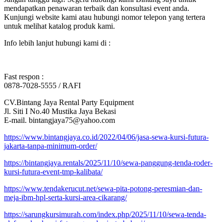
mendapatkan penawaran terbaik dan konsultasi event anda.
Kunjungi website kami atau hubungi nomor telepon yang tertera
untuk melihat katalog produk kami.
Info lebih lanjut hubungi kami di :
Fast respon :
0878-7028-5555 / RAFI
CV.Bintang Jaya Rental Party Equipment
Jl. Siti I No.40 Mustika Jaya Bekasi
E-mail. bintangjaya75@yahoo.com
https://www.bintangjaya.co.id/2022/04/06/jasa-sewa-kursi-futura-
jakarta-tanpa-minimum-order/
https://bintangjaya.rentals/2025/11/10/sewa-panggung-tenda-roder-
kursi-futura-event-tmp-kalibata/
https://www.tendakerucut.net/sewa-pita-potong-peresmian-dan-
meja-ibm-hpl-serta-kursi-area-cikarang/
https://sarungkursimurah.com/index.php/2025/11/10/sewa-tenda-