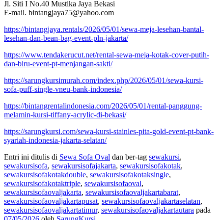
Jl. Siti I No.40 Mustika Jaya Bekasi
E-mail. bintangjaya75@yahoo.com
https://bintangjaya.rentals/2026/05/01/sewa-meja-lesehan-bantal-
lesehan-dan-bean-bag-event-pln-jakarta/
https://www.tendakerucut.net/rental-sewa-meja-kotak-cover-putih-
dan-biru-event-pt-menjangan-sakti/
https://sarungkursimurah.com/index.php/2026/05/01/sewa-kursi-
sofa-puff-single-vneu-bank-indonesia/
https://bintangrentalindonesia.com/2026/05/01/rental-panggung-
melamin-kursi-tiffany-acrylic-di-bekasi/
https://sarungkursi.com/sewa-kursi-stainles-pita-gold-event-pt-bank-
syariah-indonesia-jakarta-selatan/
Entri ini ditulis di
Sewa Sofa Oval
dan ber-tag
sewakursi
,
sewakursisofa
,
sewakursisofajakarta
,
sewakursisofakotak
,
sewakursisofakotakdouble
,
sewakursisofakotaksingle
,
sewakursisofakotaktriple
,
sewakursisofaoval
,
sewakursisofaovaljakarta
,
sewakursisofaovaljakartabarat
,
sewakursisofaovaljakartapusat
,
sewakursisofaovaljakartaselatan
,
sewakursisofaovaljakartatimur
,
sewakursisofaovaljakartautara
pada
07/05/2026
oleh
SarungKursi
.