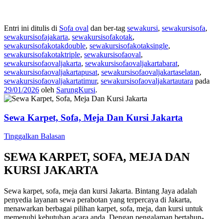
Entri ini ditulis di
Sofa oval
dan ber-tag
sewakursi
,
sewakursisofa
,
sewakursisofajakarta
,
sewakursisofakotak
,
sewakursisofakotakdouble
,
sewakursisofakotaksingle
,
sewakursisofakotaktriple
,
sewakursisofaoval
,
sewakursisofaovaljakarta
,
sewakursisofaovaljakartabarat
,
sewakursisofaovaljakartapusat
,
sewakursisofaovaljakartaselatan
,
sewakursisofaovaljakartatimur
,
sewakursisofaovaljakartautara
pada
29/01/2026
oleh
SarungKursi
.
Sewa Karpet, Sofa, Meja Dan Kursi Jakarta
Tinggalkan Balasan
SEWA KARPET, SOFA, MEJA DAN
KURSI JAKARTA
Sewa karpet, sofa, meja dan kursi Jakarta. Bintang Jaya adalah
penyedia layanan sewa perabotan yang terpercaya di Jakarta,
menawarkan berbagai pilihan karpet, sofa, meja, dan kursi untuk
memenuhi kebutuhan acara anda. Dengan pengalaman bertahun-