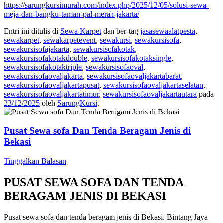
https://sarungkursimurah.com/index.php/2025/12/05/solusi-sewa-
meja-dan-bangku-taman-pal-merah-jakarta/
Entri ini ditulis di
Sewa Karpet
dan ber-tag
jasasewaalatpesta
,
sewakarpet
,
sewakarpetevent
,
sewakursi
,
sewakursisofa
,
sewakursisofajakarta
,
sewakursisofakotak
,
sewakursisofakotakdouble
,
sewakursisofakotaksingle
,
sewakursisofakotaktriple
,
sewakursisofaoval
,
sewakursisofaovaljakarta
,
sewakursisofaovaljakartabarat
,
sewakursisofaovaljakartapusat
,
sewakursisofaovaljakartaselatan
,
sewakursisofaovaljakartatimur
,
sewakursisofaovaljakartautara
pada
23/12/2025
oleh
SarungKursi
.
Pusat Sewa sofa Dan Tenda Beragam Jenis di
Bekasi
Tinggalkan Balasan
PUSAT SEWA SOFA DAN TENDA
BERAGAM JENIS DI BEKASI
Pusat sewa sofa dan tenda beragam jenis di Bekasi. Bintang Jaya