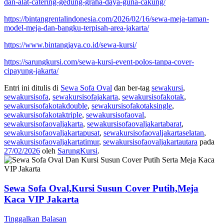
dan-alat-catering-gedung-graha-daya-guna-cakung/
https://bintangrentalindonesia.com/2026/02/16/sewa-meja-taman-
model-meja-dan-bangku-terpisah-area-jakarta/
https://www.bintangjaya.co.id/sewa-kursi/
https://sarungkursi.com/sewa-kursi-event-polos-tanpa-cover-
cipayung-jakarta/
Entri ini ditulis di
Sewa Sofa Oval
dan ber-tag
sewakursi
,
sewakursisofa
,
sewakursisofajakarta
,
sewakursisofakotak
,
sewakursisofakotakdouble
,
sewakursisofakotaksingle
,
sewakursisofakotaktriple
,
sewakursisofaoval
,
sewakursisofaovaljakarta
,
sewakursisofaovaljakartabarat
,
sewakursisofaovaljakartapusat
,
sewakursisofaovaljakartaselatan
,
sewakursisofaovaljakartatimur
,
sewakursisofaovaljakartautara
pada
27/02/2026
oleh
SarungKursi
.
Sewa Sofa Oval,Kursi Susun Cover Putih,Meja
Kaca VIP Jakarta
Tinggalkan Balasan