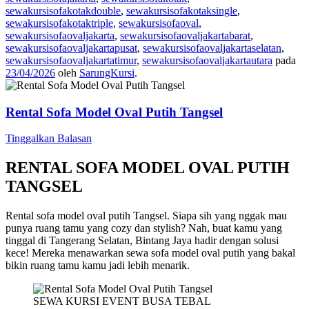
sewakursisofakotakdouble
,
sewakursisofakotaksingle
,
sewakursisofakotaktriple
,
sewakursisofaoval
,
sewakursisofaovaljakarta
,
sewakursisofaovaljakartabarat
,
sewakursisofaovaljakartapusat
,
sewakursisofaovaljakartaselatan
,
sewakursisofaovaljakartatimur
,
sewakursisofaovaljakartautara
pada
23/04/2026
oleh
SarungKursi
.
Rental Sofa Model Oval Putih Tangsel
Tinggalkan Balasan
RENTAL SOFA MODEL OVAL PUTIH
TANGSEL
Rental sofa model oval putih Tangsel. Siapa sih yang nggak mau
punya ruang tamu yang cozy dan stylish? Nah, buat kamu yang
tinggal di Tangerang Selatan, Bintang Jaya hadir dengan solusi
kece! Mereka menawarkan sewa sofa model oval putih yang bakal
bikin ruang tamu kamu jadi lebih menarik.
SEWA KURSI EVENT BUSA TEBAL