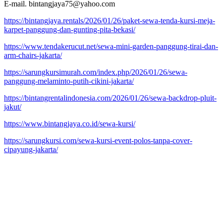
E-mail. bintangjaya75@yahoo.com
https://bintangjaya.rentals/2026/01/26/paket-sewa-tenda-kursi-meja-
karpet-panggung-dan-gunting-pita-bekasi/
https://www.tendakerucut.net/sewa-mini-garden-panggung-tirai-dan-
arm-chairs-jakarta/
https://sarungkursimurah.com/index.php/2026/01/26/sewa-
panggung-melaminto-putih-cikini-jakarta/
https://bintangrentalindonesia.com/2026/01/26/sewa-backdrop-pluit-
jakut/
https://www.bintangjaya.co.id/sewa-kursi/
https://sarungkursi.com/sewa-kursi-event-polos-tanpa-cover-
cipayung-jakarta/