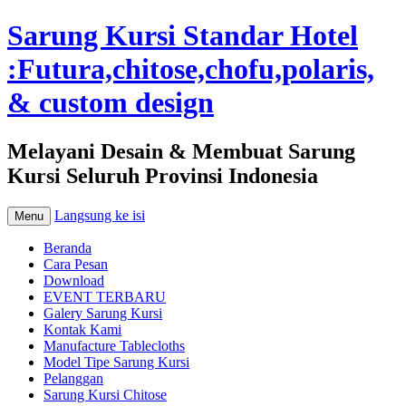
Sarung Kursi Standar Hotel
:Futura,chitose,chofu,polaris,
& custom design
Melayani Desain & Membuat Sarung
Kursi Seluruh Provinsi Indonesia
Langsung ke isi
Menu
Beranda
Cara Pesan
Download
EVENT TERBARU
Galery Sarung Kursi
Kontak Kami
Manufacture Tablecloths
Model Tipe Sarung Kursi
Pelanggan
Sarung Kursi Chitose