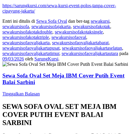
https://sarungkursi.com/sewa-kursi-event-polos-tanpa-cover-
cipayung-jakarta/
Entri ini ditulis di
Sewa Sofa Oval
dan ber-tag
sewakursi
,
sewakursisofa
,
sewakursisofajakarta
,
sewakursisofakotak
,
sewakursisofakotakdouble
,
sewakursisofakotaksingle
,
sewakursisofakotaktriple
,
sewakursisofaoval
,
sewakursisofaovaljakarta
,
sewakursisofaovaljakartabarat
,
sewakursisofaovaljakartapusat
,
sewakursisofaovaljakartaselatan
,
sewakursisofaovaljakartatimur
,
sewakursisofaovaljakartautara
pada
09/03/2026
oleh
SarungKursi
.
Sewa Sofa Oval Set Meja IBM Cover Putih Event
Balai Sarbini
Tinggalkan Balasan
SEWA SOFA OVAL SET MEJA IBM
COVER PUTIH EVENT BALAI
SARBINI