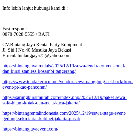
Info lebih lanjut hubungi kami di :
Fast respon :
0878-7028-5555 / RAFI
CV.Bintang Jaya Rental Party Equipment
Jl. Siti I No.40 Mustika Jaya Bekasi
E-mail. bintangjaya75@yahoo.com
https://bintangjaya.rentals/2025/12/19/sewa-tenda-konvensional-
dan-kursi-stanless-kosambi-tangerang/
https://www.tendakerucut.net/vendor-sewa-panggung-set-backdrop-
event-pt-kao-pancoran/
https://sarungkursimurah.com/index.php/2025/12/19/paket-sewa-
sofa-hitam-kotak-dan-meja-kaca-jakarta/
https://bintangrentalindonesia.com/2025/12/19/sewa-stage-event-
gedung-sekretariat-kabinet-jakarta-pusat/
https://bintangjayaevent.com/