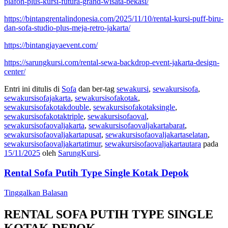
plafon-plus-kursi-futura-grand-wisata-bekasi/
https://bintangrentalindonesia.com/2025/11/10/rental-kursi-puff-biru-
dan-sofa-studio-plus-meja-retro-jakarta/
https://bintangjayaevent.com/
https://sarungkursi.com/rental-sewa-backdrop-event-jakarta-design-
center/
Entri ini ditulis di
Sofa
dan ber-tag
sewakursi
,
sewakursisofa
,
sewakursisofajakarta
,
sewakursisofakotak
,
sewakursisofakotakdouble
,
sewakursisofakotaksingle
,
sewakursisofakotaktriple
,
sewakursisofaoval
,
sewakursisofaovaljakarta
,
sewakursisofaovaljakartabarat
,
sewakursisofaovaljakartapusat
,
sewakursisofaovaljakartaselatan
,
sewakursisofaovaljakartatimur
,
sewakursisofaovaljakartautara
pada
15/11/2025
oleh
SarungKursi
.
Rental Sofa Putih Type Single Kotak Depok
Tinggalkan Balasan
RENTAL SOFA PUTIH TYPE SINGLE
KOTAK DEPOK