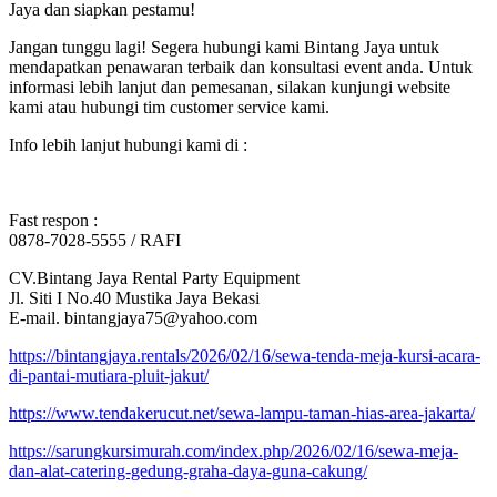
Jaya dan siapkan pestamu!
Jangan tunggu lagi! Segera hubungi kami Bintang Jaya untuk
mendapatkan penawaran terbaik dan konsultasi event anda. Untuk
informasi lebih lanjut dan pemesanan, silakan kunjungi website
kami atau hubungi tim customer service kami.
Info lebih lanjut hubungi kami di :
Fast respon :
0878-7028-5555 / RAFI
CV.Bintang Jaya Rental Party Equipment
Jl. Siti I No.40 Mustika Jaya Bekasi
E-mail. bintangjaya75@yahoo.com
https://bintangjaya.rentals/2026/02/16/sewa-tenda-meja-kursi-acara-
di-pantai-mutiara-pluit-jakut/
https://www.tendakerucut.net/sewa-lampu-taman-hias-area-jakarta/
https://sarungkursimurah.com/index.php/2026/02/16/sewa-meja-
dan-alat-catering-gedung-graha-daya-guna-cakung/