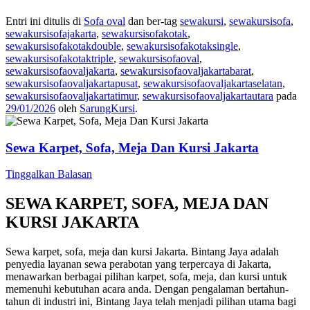
Entri ini ditulis di
Sofa oval
dan ber-tag
sewakursi
,
sewakursisofa
,
sewakursisofajakarta
,
sewakursisofakotak
,
sewakursisofakotakdouble
,
sewakursisofakotaksingle
,
sewakursisofakotaktriple
,
sewakursisofaoval
,
sewakursisofaovaljakarta
,
sewakursisofaovaljakartabarat
,
sewakursisofaovaljakartapusat
,
sewakursisofaovaljakartaselatan
,
sewakursisofaovaljakartatimur
,
sewakursisofaovaljakartautara
pada
29/01/2026
oleh
SarungKursi
.
Sewa Karpet, Sofa, Meja Dan Kursi Jakarta
Tinggalkan Balasan
SEWA KARPET, SOFA, MEJA DAN
KURSI JAKARTA
Sewa karpet, sofa, meja dan kursi Jakarta. Bintang Jaya adalah
penyedia layanan sewa perabotan yang terpercaya di Jakarta,
menawarkan berbagai pilihan karpet, sofa, meja, dan kursi untuk
memenuhi kebutuhan acara anda. Dengan pengalaman bertahun-
tahun di industri ini, Bintang Jaya telah menjadi pilihan utama bagi