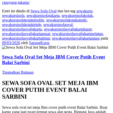
cipayung-jakarta/
Entri ini ditulis di
Sewa Sofa Oval
dan ber-tag
sewakursi
,
sewakursisofa
,
sewakursisofajakarta
,
sewakursisofakotak
,
sewakursisofakotakdouble
,
sewakursisofakotaksingle
,
sewakursisofakotaktriple
,
sewakursisofaoval
,
sewakursisofaovaljakarta
,
sewakursisofaovaljakartabarat
,
sewakursisofaovaljakartapusat
,
sewakursisofaovaljakartaselatan
,
sewakursisofaovaljakartatimur
,
sewakursisofaovaljakartautara
pada
09/03/2026
oleh
SarungKursi
.
Sewa Sofa Oval Set Meja IBM Cover Putih Event
Balai Sarbini
Tinggalkan Balasan
SEWA SOFA OVAL SET MEJA IBM
COVER PUTIH EVENT BALAI
SARBINI
Sewa sofa oval set meja Ibm cover putih event Balai Sarbini. Buat
kamu yang lagi nyari tempat sewa alat pesta, Bintang Jaya adalah