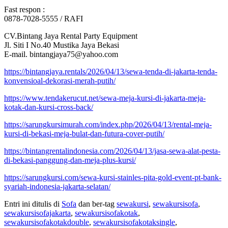
Fast respon :
0878-7028-5555 / RAFI
CV.Bintang Jaya Rental Party Equipment
Jl. Siti I No.40 Mustika Jaya Bekasi
E-mail. bintangjaya75@yahoo.com
https://bintangjaya.rentals/2026/04/13/sewa-tenda-di-jakarta-tenda-
konvensioal-dekorasi-merah-putih/
https://www.tendakerucut.net/sewa-meja-kursi-di-jakarta-meja-
kotak-dan-kursi-cross-back/
https://sarungkursimurah.com/index.php/2026/04/13/rental-meja-
kursi-di-bekasi-meja-bulat-dan-futura-cover-putih/
https://bintangrentalindonesia.com/2026/04/13/jasa-sewa-alat-pesta-
di-bekasi-panggung-dan-meja-plus-kursi/
https://sarungkursi.com/sewa-kursi-stainles-pita-gold-event-pt-bank-
syariah-indonesia-jakarta-selatan/
Entri ini ditulis di
Sofa
dan ber-tag
sewakursi
,
sewakursisofa
,
sewakursisofajakarta
,
sewakursisofakotak
,
sewakursisofakotakdouble
,
sewakursisofakotaksingle
,