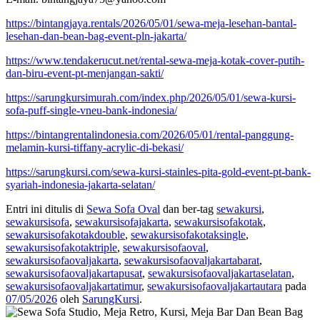
https://bintangjaya.rentals/2026/05/01/sewa-meja-lesehan-bantal-
lesehan-dan-bean-bag-event-pln-jakarta/
https://www.tendakerucut.net/rental-sewa-meja-kotak-cover-putih-
dan-biru-event-pt-menjangan-sakti/
https://sarungkursimurah.com/index.php/2026/05/01/sewa-kursi-
sofa-puff-single-vneu-bank-indonesia/
https://bintangrentalindonesia.com/2026/05/01/rental-panggung-
melamin-kursi-tiffany-acrylic-di-bekasi/
https://sarungkursi.com/sewa-kursi-stainles-pita-gold-event-pt-bank-
syariah-indonesia-jakarta-selatan/
Entri ini ditulis di
Sewa Sofa Oval
dan ber-tag
sewakursi
,
sewakursisofa
,
sewakursisofajakarta
,
sewakursisofakotak
,
sewakursisofakotakdouble
,
sewakursisofakotaksingle
,
sewakursisofakotaktriple
,
sewakursisofaoval
,
sewakursisofaovaljakarta
,
sewakursisofaovaljakartabarat
,
sewakursisofaovaljakartapusat
,
sewakursisofaovaljakartaselatan
,
sewakursisofaovaljakartatimur
,
sewakursisofaovaljakartautara
pada
07/05/2026
oleh
SarungKursi
.