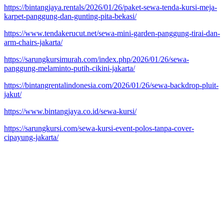
https://bintangjaya.rentals/2026/01/26/paket-sewa-tenda-kursi-meja-
karpet-panggung-dan-gunting-pita-bekasi/
https://www.tendakerucut.net/sewa-mini-garden-panggung-tirai-dan-
arm-chairs-jakarta/
https://sarungkursimurah.com/index.php/2026/01/26/sewa-
panggung-melaminto-putih-cikini-jakarta/
https://bintangrentalindonesia.com/2026/01/26/sewa-backdrop-pluit-
jakut/
https://www.bintangjaya.co.id/sewa-kursi/
https://sarungkursi.com/sewa-kursi-event-polos-tanpa-cover-
cipayung-jakarta/