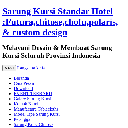
Sarung Kursi Standar Hotel
:Futura,chitose,chofu,polaris,
& custom design
Melayani Desain & Membuat Sarung
Kursi Seluruh Provinsi Indonesia
Langsung ke isi
Menu
Beranda
Cara Pesan
Download
EVENT TERBARU
Galery Sarung Kursi
Kontak Kami
Manufacture Tablecloths
Model Tipe Sarung Kursi
Pelanggan
Sarung Kursi Chitose