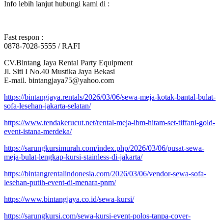
Info lebih lanjut hubungi kami di :
Fast respon :
0878-7028-5555 / RAFI
CV.Bintang Jaya Rental Party Equipment
Jl. Siti I No.40 Mustika Jaya Bekasi
E-mail. bintangjaya75@yahoo.com
https://bintangjaya.rentals/2026/03/06/sewa-meja-kotak-bantal-bulat-
sofa-lesehan-jakarta-selatan/
https://www.tendakerucut.net/rental-meja-ibm-hitam-set-tiffani-gold-
event-istana-merdeka/
https://sarungkursimurah.com/index.php/2026/03/06/pusat-sewa-
meja-bulat-lengkap-kursi-stainless-di-jakarta/
https://bintangrentalindonesia.com/2026/03/06/vendor-sewa-sofa-
lesehan-putih-event-di-menara-pnm/
https://www.bintangjaya.co.id/sewa-kursi/
https://sarungkursi.com/sewa-kursi-event-polos-tanpa-cover-