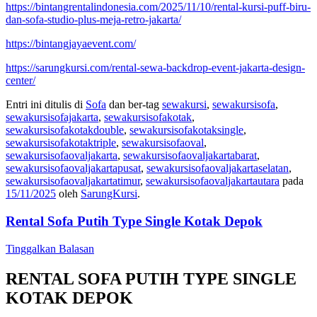
https://bintangrentalindonesia.com/2025/11/10/rental-kursi-puff-biru-
dan-sofa-studio-plus-meja-retro-jakarta/
https://bintangjayaevent.com/
https://sarungkursi.com/rental-sewa-backdrop-event-jakarta-design-
center/
Entri ini ditulis di
Sofa
dan ber-tag
sewakursi
,
sewakursisofa
,
sewakursisofajakarta
,
sewakursisofakotak
,
sewakursisofakotakdouble
,
sewakursisofakotaksingle
,
sewakursisofakotaktriple
,
sewakursisofaoval
,
sewakursisofaovaljakarta
,
sewakursisofaovaljakartabarat
,
sewakursisofaovaljakartapusat
,
sewakursisofaovaljakartaselatan
,
sewakursisofaovaljakartatimur
,
sewakursisofaovaljakartautara
pada
15/11/2025
oleh
SarungKursi
.
Rental Sofa Putih Type Single Kotak Depok
Tinggalkan Balasan
RENTAL SOFA PUTIH TYPE SINGLE
KOTAK DEPOK