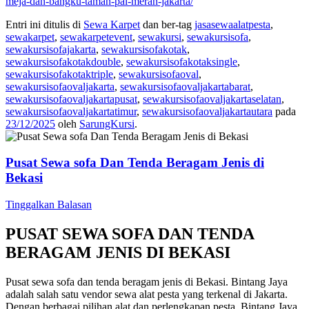
meja-dan-bangku-taman-pal-merah-jakarta/
Entri ini ditulis di
Sewa Karpet
dan ber-tag
jasasewaalatpesta
,
sewakarpet
,
sewakarpetevent
,
sewakursi
,
sewakursisofa
,
sewakursisofajakarta
,
sewakursisofakotak
,
sewakursisofakotakdouble
,
sewakursisofakotaksingle
,
sewakursisofakotaktriple
,
sewakursisofaoval
,
sewakursisofaovaljakarta
,
sewakursisofaovaljakartabarat
,
sewakursisofaovaljakartapusat
,
sewakursisofaovaljakartaselatan
,
sewakursisofaovaljakartatimur
,
sewakursisofaovaljakartautara
pada
23/12/2025
oleh
SarungKursi
.
Pusat Sewa sofa Dan Tenda Beragam Jenis di
Bekasi
Tinggalkan Balasan
PUSAT SEWA SOFA DAN TENDA
BERAGAM JENIS DI BEKASI
Pusat sewa sofa dan tenda beragam jenis di Bekasi. Bintang Jaya
adalah salah satu vendor sewa alat pesta yang terkenal di Jakarta.
Dengan berbagai pilihan alat dan perlengkapan pesta, Bintang Jaya