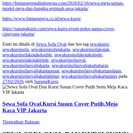
https://bintangrentalindonesia.com/2026/02/16/sewa-meja-taman-
model-meja-dan-bangku-terpisah-area-jakarta/
https://www.bintangjaya.co.id/sewa-kursi/
https://sarungkursi.com/sewa-kursi-event-polos-tanpa-cover-
cipayung-jakarta/
Entri ini ditulis di
Sewa Sofa Oval
dan ber-tag
sewakursi
,
sewakursisofa
,
sewakursisofajakarta
,
sewakursisofakotak
,
sewakursisofakotakdouble
,
sewakursisofakotaksingle
,
sewakursisofakotaktriple
,
sewakursisofaoval
,
sewakursisofaovaljakarta
,
sewakursisofaovaljakartabarat
,
sewakursisofaovaljakartapusat
,
sewakursisofaovaljakartaselatan
,
sewakursisofaovaljakartatimur
,
sewakursisofaovaljakartautara
pada
27/02/2026
oleh
SarungKursi
.
Sewa Sofa Oval,Kursi Susun Cover Putih,Meja
Kaca VIP Jakarta
Tinggalkan Balasan