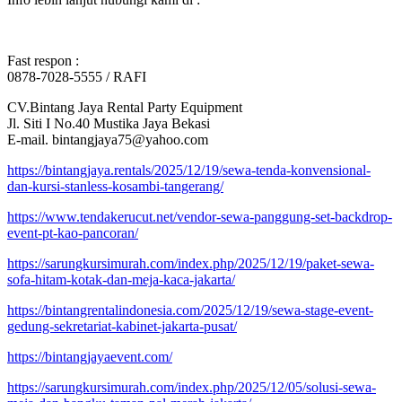
Fast respon :
0878-7028-5555 / RAFI
CV.Bintang Jaya Rental Party Equipment
Jl. Siti I No.40 Mustika Jaya Bekasi
E-mail. bintangjaya75@yahoo.com
https://bintangjaya.rentals/2025/12/19/sewa-tenda-konvensional-
dan-kursi-stanless-kosambi-tangerang/
https://www.tendakerucut.net/vendor-sewa-panggung-set-backdrop-
event-pt-kao-pancoran/
https://sarungkursimurah.com/index.php/2025/12/19/paket-sewa-
sofa-hitam-kotak-dan-meja-kaca-jakarta/
https://bintangrentalindonesia.com/2025/12/19/sewa-stage-event-
gedung-sekretariat-kabinet-jakarta-pusat/
https://bintangjayaevent.com/
https://sarungkursimurah.com/index.php/2025/12/05/solusi-sewa-