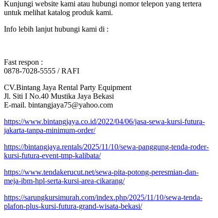
Kunjungi website kami atau hubungi nomor telepon yang tertera
untuk melihat katalog produk kami.
Info lebih lanjut hubungi kami di :
Fast respon :
0878-7028-5555 / RAFI
CV.Bintang Jaya Rental Party Equipment
Jl. Siti I No.40 Mustika Jaya Bekasi
E-mail. bintangjaya75@yahoo.com
https://www.bintangjaya.co.id/2022/04/06/jasa-sewa-kursi-futura-
jakarta-tanpa-minimum-order/
https://bintangjaya.rentals/2025/11/10/sewa-panggung-tenda-roder-
kursi-futura-event-tmp-kalibata/
https://www.tendakerucut.net/sewa-pita-potong-peresmian-dan-
meja-ibm-hpl-serta-kursi-area-cikarang/
https://sarungkursimurah.com/index.php/2025/11/10/sewa-tenda-
plafon-plus-kursi-futura-grand-wisata-bekasi/