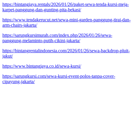
https://bintangjaya.rentals/2026/01/26/paket-sewa-tenda-kursi-meja-
karpet-panggung-dan-gunting-pita-bekasi/
https://www.tendakerucut.net/sewa-mini-garden-panggung-tirai-dan-
arm-chairs-jakarta/
https://sarungkursimurah.com/index.php/2026/01/26/sewa-
panggung-melaminto-putih-cikini-jakarta/
https://bintangrentalindonesia.com/2026/01/26/sewa-backdrop-pluit-
jakut/
https://www.bintangjaya.co.id/sewa-kursi/
https://sarungkursi.com/sewa-kursi-event-polos-tanpa-cover-
cipayung-jakarta/