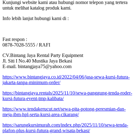
Kunjungi website kami atau hubungi nomor telepon yang tertera
untuk melihat katalog produk kami.
Info lebih lanjut hubungi kami di :
Fast respon :
0878-7028-5555 / RAFI
CV.Bintang Jaya Rental Party Equipment
Jl. Siti I No.40 Mustika Jaya Bekasi
E-mail. bintangjaya75@yahoo.com
https://www.bintangjaya.co.id/2022/04/06/jasa-sewa-kursi-futura-
jakarta-tanpa-minimum-order/
https://bintangjaya.rentals/2025/11/10/sewa-panggung-tenda-roder-
kursi-futura-event-tmp-kalibata/
https://www.tendakerucut.net/sewa-pita-potong-peresmian-dan-
meja-ibm-hpl-serta-kursi-area-cikarang/
https://sarungkursimurah.com/index.php/2025/11/10/sewa-tenda-
plafon-plus-kursi-futura-grand-wisata-bekasi/