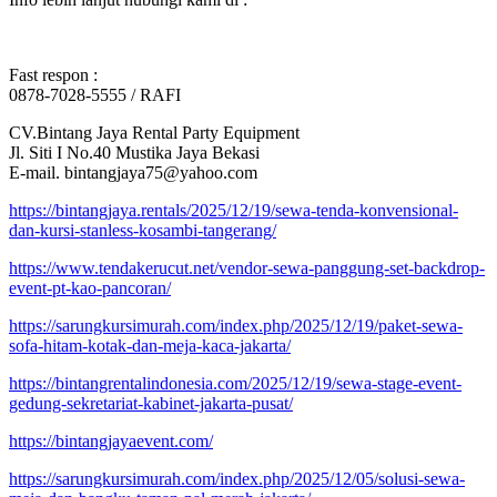
Fast respon :
0878-7028-5555 / RAFI
CV.Bintang Jaya Rental Party Equipment
Jl. Siti I No.40 Mustika Jaya Bekasi
E-mail. bintangjaya75@yahoo.com
https://bintangjaya.rentals/2025/12/19/sewa-tenda-konvensional-
dan-kursi-stanless-kosambi-tangerang/
https://www.tendakerucut.net/vendor-sewa-panggung-set-backdrop-
event-pt-kao-pancoran/
https://sarungkursimurah.com/index.php/2025/12/19/paket-sewa-
sofa-hitam-kotak-dan-meja-kaca-jakarta/
https://bintangrentalindonesia.com/2025/12/19/sewa-stage-event-
gedung-sekretariat-kabinet-jakarta-pusat/
https://bintangjayaevent.com/
https://sarungkursimurah.com/index.php/2025/12/05/solusi-sewa-