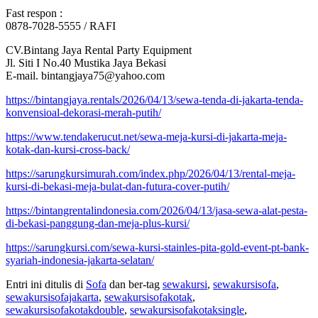
Fast respon :
0878-7028-5555 / RAFI
CV.Bintang Jaya Rental Party Equipment
Jl. Siti I No.40 Mustika Jaya Bekasi
E-mail. bintangjaya75@yahoo.com
https://bintangjaya.rentals/2026/04/13/sewa-tenda-di-jakarta-tenda-
konvensioal-dekorasi-merah-putih/
https://www.tendakerucut.net/sewa-meja-kursi-di-jakarta-meja-
kotak-dan-kursi-cross-back/
https://sarungkursimurah.com/index.php/2026/04/13/rental-meja-
kursi-di-bekasi-meja-bulat-dan-futura-cover-putih/
https://bintangrentalindonesia.com/2026/04/13/jasa-sewa-alat-pesta-
di-bekasi-panggung-dan-meja-plus-kursi/
https://sarungkursi.com/sewa-kursi-stainles-pita-gold-event-pt-bank-
syariah-indonesia-jakarta-selatan/
Entri ini ditulis di
Sofa
dan ber-tag
sewakursi
,
sewakursisofa
,
sewakursisofajakarta
,
sewakursisofakotak
,
sewakursisofakotakdouble
,
sewakursisofakotaksingle
,