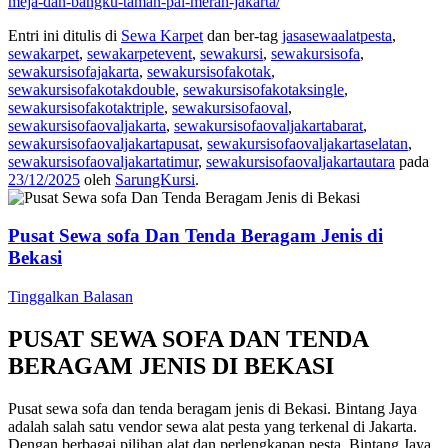
meja-dan-bangku-taman-pal-merah-jakarta/
Entri ini ditulis di
Sewa Karpet
dan ber-tag
jasasewaalatpesta
,
sewakarpet
,
sewakarpetevent
,
sewakursi
,
sewakursisofa
,
sewakursisofajakarta
,
sewakursisofakotak
,
sewakursisofakotakdouble
,
sewakursisofakotaksingle
,
sewakursisofakotaktriple
,
sewakursisofaoval
,
sewakursisofaovaljakarta
,
sewakursisofaovaljakartabarat
,
sewakursisofaovaljakartapusat
,
sewakursisofaovaljakartaselatan
,
sewakursisofaovaljakartatimur
,
sewakursisofaovaljakartautara
pada
23/12/2025
oleh
SarungKursi
.
Pusat Sewa sofa Dan Tenda Beragam Jenis di
Bekasi
Tinggalkan Balasan
PUSAT SEWA SOFA DAN TENDA
BERAGAM JENIS DI BEKASI
Pusat sewa sofa dan tenda beragam jenis di Bekasi. Bintang Jaya
adalah salah satu vendor sewa alat pesta yang terkenal di Jakarta.
Dengan berbagai pilihan alat dan perlengkapan pesta, Bintang Jaya