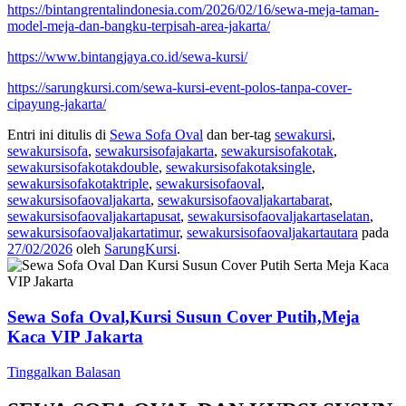
https://bintangrentalindonesia.com/2026/02/16/sewa-meja-taman-
model-meja-dan-bangku-terpisah-area-jakarta/
https://www.bintangjaya.co.id/sewa-kursi/
https://sarungkursi.com/sewa-kursi-event-polos-tanpa-cover-
cipayung-jakarta/
Entri ini ditulis di
Sewa Sofa Oval
dan ber-tag
sewakursi
,
sewakursisofa
,
sewakursisofajakarta
,
sewakursisofakotak
,
sewakursisofakotakdouble
,
sewakursisofakotaksingle
,
sewakursisofakotaktriple
,
sewakursisofaoval
,
sewakursisofaovaljakarta
,
sewakursisofaovaljakartabarat
,
sewakursisofaovaljakartapusat
,
sewakursisofaovaljakartaselatan
,
sewakursisofaovaljakartatimur
,
sewakursisofaovaljakartautara
pada
27/02/2026
oleh
SarungKursi
.
Sewa Sofa Oval,Kursi Susun Cover Putih,Meja
Kaca VIP Jakarta
Tinggalkan Balasan