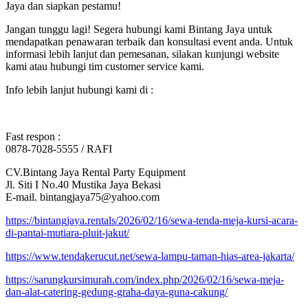
Jaya dan siapkan pestamu!
Jangan tunggu lagi! Segera hubungi kami Bintang Jaya untuk
mendapatkan penawaran terbaik dan konsultasi event anda. Untuk
informasi lebih lanjut dan pemesanan, silakan kunjungi website
kami atau hubungi tim customer service kami.
Info lebih lanjut hubungi kami di :
Fast respon :
0878-7028-5555 / RAFI
CV.Bintang Jaya Rental Party Equipment
Jl. Siti I No.40 Mustika Jaya Bekasi
E-mail. bintangjaya75@yahoo.com
https://bintangjaya.rentals/2026/02/16/sewa-tenda-meja-kursi-acara-
di-pantai-mutiara-pluit-jakut/
https://www.tendakerucut.net/sewa-lampu-taman-hias-area-jakarta/
https://sarungkursimurah.com/index.php/2026/02/16/sewa-meja-
dan-alat-catering-gedung-graha-daya-guna-cakung/