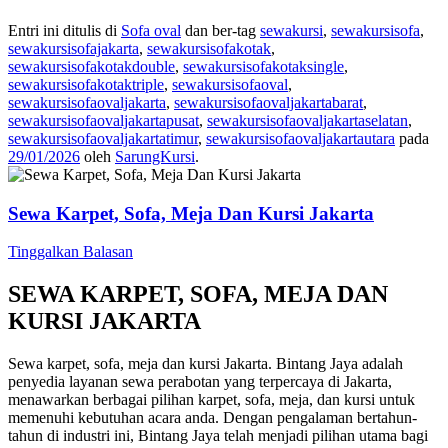
Entri ini ditulis di
Sofa oval
dan ber-tag
sewakursi
,
sewakursisofa
,
sewakursisofajakarta
,
sewakursisofakotak
,
sewakursisofakotakdouble
,
sewakursisofakotaksingle
,
sewakursisofakotaktriple
,
sewakursisofaoval
,
sewakursisofaovaljakarta
,
sewakursisofaovaljakartabarat
,
sewakursisofaovaljakartapusat
,
sewakursisofaovaljakartaselatan
,
sewakursisofaovaljakartatimur
,
sewakursisofaovaljakartautara
pada
29/01/2026
oleh
SarungKursi
.
Sewa Karpet, Sofa, Meja Dan Kursi Jakarta
Tinggalkan Balasan
SEWA KARPET, SOFA, MEJA DAN
KURSI JAKARTA
Sewa karpet, sofa, meja dan kursi Jakarta. Bintang Jaya adalah
penyedia layanan sewa perabotan yang terpercaya di Jakarta,
menawarkan berbagai pilihan karpet, sofa, meja, dan kursi untuk
memenuhi kebutuhan acara anda. Dengan pengalaman bertahun-
tahun di industri ini, Bintang Jaya telah menjadi pilihan utama bagi