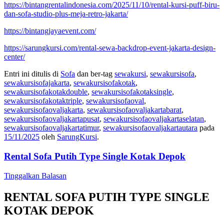
https://bintangrentalindonesia.com/2025/11/10/rental-kursi-puff-biru-
dan-sofa-studio-plus-meja-retro-jakarta/
https://bintangjayaevent.com/
https://sarungkursi.com/rental-sewa-backdrop-event-jakarta-design-
center/
Entri ini ditulis di
Sofa
dan ber-tag
sewakursi
,
sewakursisofa
,
sewakursisofajakarta
,
sewakursisofakotak
,
sewakursisofakotakdouble
,
sewakursisofakotaksingle
,
sewakursisofakotaktriple
,
sewakursisofaoval
,
sewakursisofaovaljakarta
,
sewakursisofaovaljakartabarat
,
sewakursisofaovaljakartapusat
,
sewakursisofaovaljakartaselatan
,
sewakursisofaovaljakartatimur
,
sewakursisofaovaljakartautara
pada
15/11/2025
oleh
SarungKursi
.
Rental Sofa Putih Type Single Kotak Depok
Tinggalkan Balasan
RENTAL SOFA PUTIH TYPE SINGLE
KOTAK DEPOK