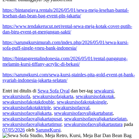
https://bintangjaya.rentals/2026/05/01/sewa-meja-lesehan-bantal-
lesehan-dan-bean-bag-event-pln-jakarta/
https://www.tendakerucut.net/rental-sewa-meja-kotak-cover-putih-
dan-biru-event-pt-menjangan-sakti/
https://sarungkursimurah.com/index.php/2026/05/01/sewa-kursi-
sofa-puff-single-vneu-bank-indonesia/
https://bintangrentalindonesia.com/2026/05/01/rental-panggung-
melamin-kursi-tiffany-acrylic-di-bekasi/
https://sarungkursi.com/sewa-kursi-stainles-pita-gold-event-pt-bank-
syariah-indonesia-jakarta-selatan/
Entri ini ditulis di
Sewa Sofa Oval
dan ber-tag
sewakursi
,
sewakursisofa
,
sewakursisofajakarta
,
sewakursisofakotak
,
sewakursisofakotakdouble
,
sewakursisofakotaksingle
,
sewakursisofakotaktriple
,
sewakursisofaoval
,
sewakursisofaovaljakarta
,
sewakursisofaovaljakartabarat
,
sewakursisofaovaljakartapusat
,
sewakursisofaovaljakartaselatan
,
sewakursisofaovaljakartatimur
,
sewakursisofaovaljakartautara
pada
07/05/2026
oleh
SarungKursi
.