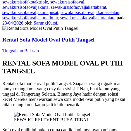
sewakursisofakotaktriple
,
sewakursisofaoval
,
sewakursisofaovaljakarta
,
sewakursisofaovaljakartabarat
,
sewakursisofaovaljakartapusat
,
sewakursisofaovaljakartaselatan
,
sewakursisofaovaljakartatimur
,
sewakursisofaovaljakartautara
pada
23/04/2026
oleh
SarungKursi
.
Rental Sofa Model Oval Putih Tangsel
Tinggalkan Balasan
RENTAL SOFA MODEL OVAL PUTIH
TANGSEL
Rental sofa model oval putih Tangsel. Siapa sih yang nggak mau
punya ruang tamu yang cozy dan stylish? Nah, buat kamu yang
tinggal di Tangerang Selatan, Bintang Jaya hadir dengan solusi
kece! Mereka menawarkan sewa sofa model oval putih yang bakal
bikin ruang tamu kamu jadi lebih menarik.
SEWA KURSI EVENT BUSA TEBAL
Sofa oval putih ini bukan cuma cantik, tapi juga nyaman banget.