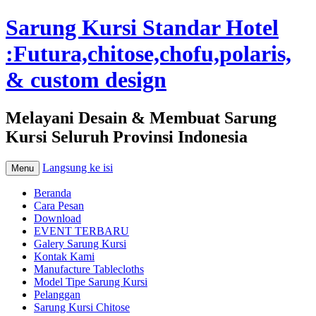
Sarung Kursi Standar Hotel
:Futura,chitose,chofu,polaris,
& custom design
Melayani Desain & Membuat Sarung
Kursi Seluruh Provinsi Indonesia
Langsung ke isi
Menu
Beranda
Cara Pesan
Download
EVENT TERBARU
Galery Sarung Kursi
Kontak Kami
Manufacture Tablecloths
Model Tipe Sarung Kursi
Pelanggan
Sarung Kursi Chitose