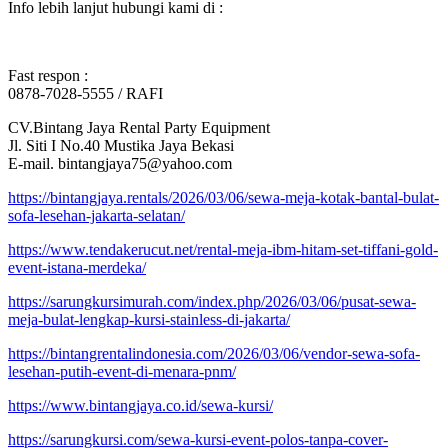
Info lebih lanjut hubungi kami di :
Fast respon :
0878-7028-5555 / RAFI
CV.Bintang Jaya Rental Party Equipment
Jl. Siti I No.40 Mustika Jaya Bekasi
E-mail. bintangjaya75@yahoo.com
https://bintangjaya.rentals/2026/03/06/sewa-meja-kotak-bantal-bulat-
sofa-lesehan-jakarta-selatan/
https://www.tendakerucut.net/rental-meja-ibm-hitam-set-tiffani-gold-
event-istana-merdeka/
https://sarungkursimurah.com/index.php/2026/03/06/pusat-sewa-
meja-bulat-lengkap-kursi-stainless-di-jakarta/
https://bintangrentalindonesia.com/2026/03/06/vendor-sewa-sofa-
lesehan-putih-event-di-menara-pnm/
https://www.bintangjaya.co.id/sewa-kursi/
https://sarungkursi.com/sewa-kursi-event-polos-tanpa-cover-