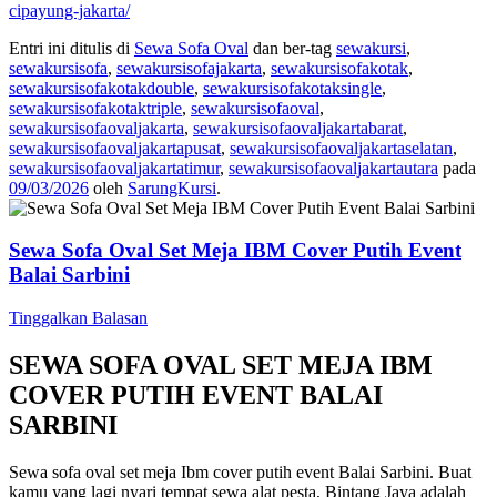
cipayung-jakarta/
Entri ini ditulis di
Sewa Sofa Oval
dan ber-tag
sewakursi
,
sewakursisofa
,
sewakursisofajakarta
,
sewakursisofakotak
,
sewakursisofakotakdouble
,
sewakursisofakotaksingle
,
sewakursisofakotaktriple
,
sewakursisofaoval
,
sewakursisofaovaljakarta
,
sewakursisofaovaljakartabarat
,
sewakursisofaovaljakartapusat
,
sewakursisofaovaljakartaselatan
,
sewakursisofaovaljakartatimur
,
sewakursisofaovaljakartautara
pada
09/03/2026
oleh
SarungKursi
.
Sewa Sofa Oval Set Meja IBM Cover Putih Event
Balai Sarbini
Tinggalkan Balasan
SEWA SOFA OVAL SET MEJA IBM
COVER PUTIH EVENT BALAI
SARBINI
Sewa sofa oval set meja Ibm cover putih event Balai Sarbini. Buat
kamu yang lagi nyari tempat sewa alat pesta, Bintang Jaya adalah