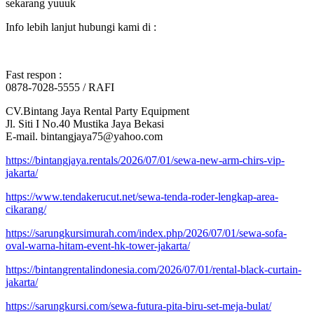
sekarang yuuuk
Info lebih lanjut hubungi kami di :
Fast respon :
0878-7028-5555 / RAFI
CV.Bintang Jaya Rental Party Equipment
Jl. Siti I No.40 Mustika Jaya Bekasi
E-mail. bintangjaya75@yahoo.com
https://bintangjaya.rentals/2026/07/01/sewa-new-arm-chirs-vip-
jakarta/
https://www.tendakerucut.net/sewa-tenda-roder-lengkap-area-
cikarang/
https://sarungkursimurah.com/index.php/2026/07/01/sewa-sofa-
oval-warna-hitam-event-hk-tower-jakarta/
https://bintangrentalindonesia.com/2026/07/01/rental-black-curtain-
jakarta/
https://sarungkursi.com/sewa-futura-pita-biru-set-meja-bulat/