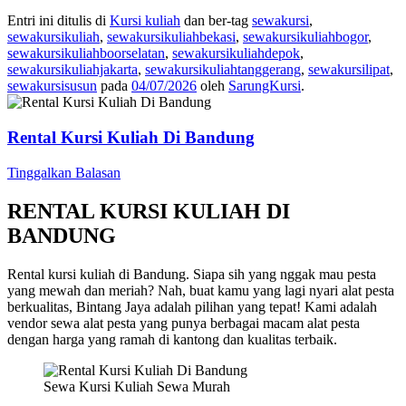
Entri ini ditulis di
Kursi kuliah
dan ber-tag
sewakursi
,
sewakursikuliah
,
sewakursikuliahbekasi
,
sewakursikuliahbogor
,
sewakursikuliahboorselatan
,
sewakursikuliahdepok
,
sewakursikuliahjakarta
,
sewakursikuliahtanggerang
,
sewakursilipat
,
sewakursisusun
pada
04/07/2026
oleh
SarungKursi
.
Rental Kursi Kuliah Di Bandung
Tinggalkan Balasan
RENTAL KURSI KULIAH DI
BANDUNG
Rental kursi kuliah di Bandung. Siapa sih yang nggak mau pesta
yang mewah dan meriah? Nah, buat kamu yang lagi nyari alat pesta
berkualitas, Bintang Jaya adalah pilihan yang tepat! Kami adalah
vendor sewa alat pesta yang punya berbagai macam alat pesta
dengan harga yang ramah di kantong dan kualitas terbaik.
Sewa Kursi Kuliah Sewa Murah