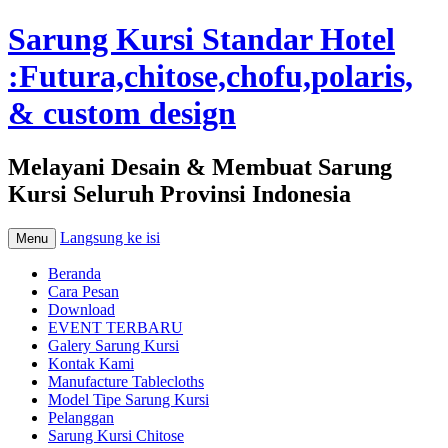
Sarung Kursi Standar Hotel
:Futura,chitose,chofu,polaris,
& custom design
Melayani Desain & Membuat Sarung
Kursi Seluruh Provinsi Indonesia
Langsung ke isi
Menu
Beranda
Cara Pesan
Download
EVENT TERBARU
Galery Sarung Kursi
Kontak Kami
Manufacture Tablecloths
Model Tipe Sarung Kursi
Pelanggan
Sarung Kursi Chitose