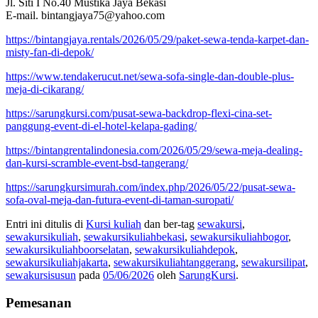
Jl. Siti I No.40 Mustika Jaya Bekasi
E-mail. bintangjaya75@yahoo.com
https://bintangjaya.rentals/2026/05/29/paket-sewa-tenda-karpet-dan-
misty-fan-di-depok/
https://www.tendakerucut.net/sewa-sofa-single-dan-double-plus-
meja-di-cikarang/
https://sarungkursi.com/pusat-sewa-backdrop-flexi-cina-set-
panggung-event-di-el-hotel-kelapa-gading/
https://bintangrentalindonesia.com/2026/05/29/sewa-meja-dealing-
dan-kursi-scramble-event-bsd-tangerang/
https://sarungkursimurah.com/index.php/2026/05/22/pusat-sewa-
sofa-oval-meja-dan-futura-event-di-taman-suropati/
Entri ini ditulis di
Kursi kuliah
dan ber-tag
sewakursi
,
sewakursikuliah
,
sewakursikuliahbekasi
,
sewakursikuliahbogor
,
sewakursikuliahboorselatan
,
sewakursikuliahdepok
,
sewakursikuliahjakarta
,
sewakursikuliahtanggerang
,
sewakursilipat
,
sewakursisusun
pada
05/06/2026
oleh
SarungKursi
.
Pemesanan