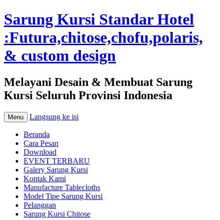
Sarung Kursi Standar Hotel
:Futura,chitose,chofu,polaris,
& custom design
Melayani Desain & Membuat Sarung
Kursi Seluruh Provinsi Indonesia
Langsung ke isi
Menu
Beranda
Cara Pesan
Download
EVENT TERBARU
Galery Sarung Kursi
Kontak Kami
Manufacture Tablecloths
Model Tipe Sarung Kursi
Pelanggan
Sarung Kursi Chitose