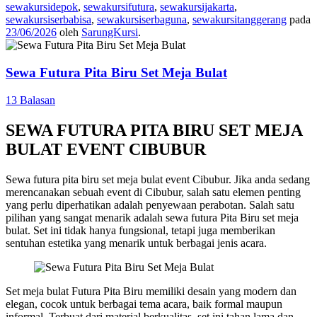
sewakursidepok
,
sewakursifutura
,
sewakursijakarta
,
sewakursiserbabisa
,
sewakursiserbaguna
,
sewakursitanggerang
pada
23/06/2026
oleh
SarungKursi
.
Sewa Futura Pita Biru Set Meja Bulat
13 Balasan
SEWA FUTURA PITA BIRU SET MEJA
BULAT EVENT CIBUBUR
Sewa futura pita biru set meja bulat event Cibubur. Jika anda sedang
merencanakan sebuah event di Cibubur, salah satu elemen penting
yang perlu diperhatikan adalah penyewaan perabotan. Salah satu
pilihan yang sangat menarik adalah sewa futura Pita Biru set meja
bulat. Set ini tidak hanya fungsional, tetapi juga memberikan
sentuhan estetika yang menarik untuk berbagai jenis acara.
Set meja bulat Futura Pita Biru memiliki desain yang modern dan
elegan, cocok untuk berbagai tema acara, baik formal maupun
informal. Terbuat dari material berkualitas, set ini tahan lama dan