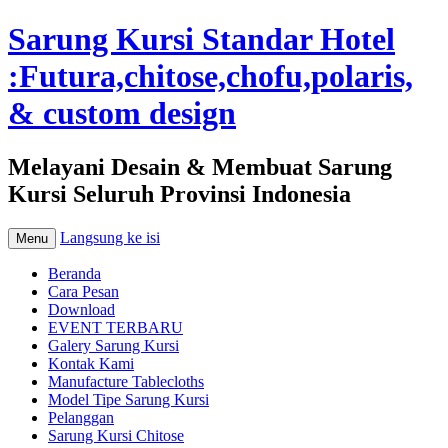
Sarung Kursi Standar Hotel
:Futura,chitose,chofu,polaris,
& custom design
Melayani Desain & Membuat Sarung
Kursi Seluruh Provinsi Indonesia
Langsung ke isi
Menu
Beranda
Cara Pesan
Download
EVENT TERBARU
Galery Sarung Kursi
Kontak Kami
Manufacture Tablecloths
Model Tipe Sarung Kursi
Pelanggan
Sarung Kursi Chitose