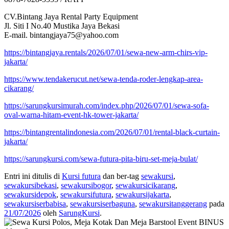
CV.Bintang Jaya Rental Party Equipment
Jl. Siti I No.40 Mustika Jaya Bekasi
E-mail. bintangjaya75@yahoo.com
https://bintangjaya.rentals/2026/07/01/sewa-new-arm-chirs-vip-
jakarta/
https://www.tendakerucut.net/sewa-tenda-roder-lengkap-area-
cikarang/
https://sarungkursimurah.com/index.php/2026/07/01/sewa-sofa-
oval-warna-hitam-event-hk-tower-jakarta/
https://bintangrentalindonesia.com/2026/07/01/rental-black-curtain-
jakarta/
https://sarungkursi.com/sewa-futura-pita-biru-set-meja-bulat/
Entri ini ditulis di
Kursi futura
dan ber-tag
sewakursi
,
sewakursibekasi
,
sewakursibogor
,
sewakursicikarang
,
sewakursidepok
,
sewakursifutura
,
sewakursijakarta
,
sewakursiserbabisa
,
sewakursiserbaguna
,
sewakursitanggerang
pada
21/07/2026
oleh
SarungKursi
.