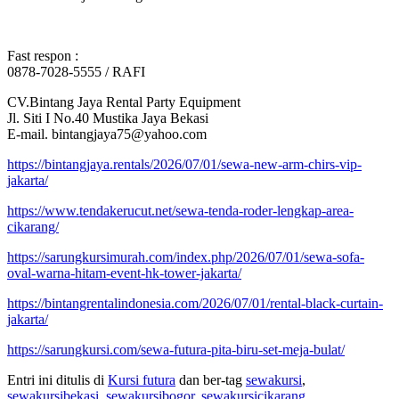
Fast respon :
0878-7028-5555 / RAFI
CV.Bintang Jaya Rental Party Equipment
Jl. Siti I No.40 Mustika Jaya Bekasi
E-mail. bintangjaya75@yahoo.com
https://bintangjaya.rentals/2026/07/01/sewa-new-arm-chirs-vip-
jakarta/
https://www.tendakerucut.net/sewa-tenda-roder-lengkap-area-
cikarang/
https://sarungkursimurah.com/index.php/2026/07/01/sewa-sofa-
oval-warna-hitam-event-hk-tower-jakarta/
https://bintangrentalindonesia.com/2026/07/01/rental-black-curtain-
jakarta/
https://sarungkursi.com/sewa-futura-pita-biru-set-meja-bulat/
Entri ini ditulis di
Kursi futura
dan ber-tag
sewakursi
,
sewakursibekasi
,
sewakursibogor
,
sewakursicikarang
,