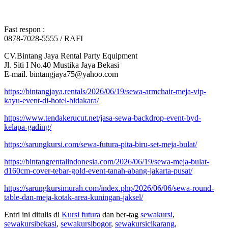
Fast respon :
0878-7028-5555 / RAFI
CV.Bintang Jaya Rental Party Equipment
Jl. Siti I No.40 Mustika Jaya Bekasi
E-mail. bintangjaya75@yahoo.com
https://bintangjaya.rentals/2026/06/19/sewa-armchair-meja-vip-
kayu-event-di-hotel-bidakara/
https://www.tendakerucut.net/jasa-sewa-backdrop-event-byd-
kelapa-gading/
https://sarungkursi.com/sewa-futura-pita-biru-set-meja-bulat/
https://bintangrentalindonesia.com/2026/06/19/sewa-meja-bulat-
d160cm-cover-tebar-gold-event-tanah-abang-jakarta-pusat/
https://sarungkursimurah.com/index.php/2026/06/06/sewa-round-
table-dan-meja-kotak-area-kuningan-jaksel/
Entri ini ditulis di
Kursi futura
dan ber-tag
sewakursi
,
sewakursibekasi
,
sewakursibogor
,
sewakursicikarang
,