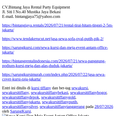
CV.Bintang Jaya Rental Party Equipment
Jl. Siti I No.40 Mustika Jaya Bekasi
E-mail. bintangjaya75@yahoo.com
https://bintangjaya.rentals/2026/07/21/rental-tirai-hitam-tinggi-2-5m-
jakarta/
https://www.tendakerucut.net/jasa-sewa-sofa-oval-putih-pik-2/
https://sarungkursi.com/sewa-kursi-dan-meja-event-antam-office-
jakarta/
https://bintangrentalindonesia.com/2026/07/21/sewa-panggung-
podium-kursi-meja-dan-alas-duduk-jakarta/
https://sarungkursimurah.com/index.php/2026/07/22/jasa-sewa-
cover-kursi-raja-jakarta/
Entri ini ditulis di
kursi tiffany
dan ber-tag
sewakursi
,
sewakursitiffany
,
sewakursitiffanybekasi
,
sewakursitiffanybogor
,
sewakursitiffanydepok
,
sewakursitiffanygold
,
sewakursitiffanyjakarta
,
sewakursitiffanyputih
,
sewakursitiffanysilver
,
sewakursitiffanytanggerang
pada
28/07/2026
oleh
SarungKursi
.