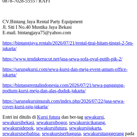
0878-7028-5555 / RAFI
CV.Bintang Jaya Rental Party Equipment
Jl. Siti I No.40 Mustika Jaya Bekasi
E-mail. bintangjaya75@yahoo.com
https://bintangjaya.rentals/2026/07/21/rental-tirai-hitam-tinggi-2-5m-
jakarta/
https://www.tendakerucut.net/jasa-sewa-sofa-oval-putih-pik-2/
https://sarungkursi.com/sewa-kursi-dan-meja-event-antam-office-
jakarta/
https://bintangrentalindonesia.com/2026/07/21/sewa-panggung-
podium-kursi-meja-dan-alas-duduk-jakarta/
https://sarungkursimurah.com/index.php/2026/07/22/jasa-sewa-
cover-kursi-raja-jakarta/
Entri ini ditulis di
Kursi futura
dan ber-tag
sewakursi
,
sewakursibekasi
,
sewakursibogor
,
sewakursicikarang
,
sewakursidepok
,
sewakursifutura
,
sewakursijakarta
,
sewakursiserbabisa
,
sewakursiserbaguna
,
sewakursitanggerang
pada