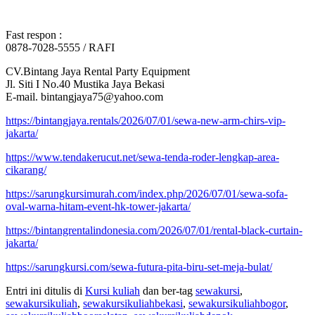
Fast respon :
0878-7028-5555 / RAFI
CV.Bintang Jaya Rental Party Equipment
Jl. Siti I No.40 Mustika Jaya Bekasi
E-mail. bintangjaya75@yahoo.com
https://bintangjaya.rentals/2026/07/01/sewa-new-arm-chirs-vip-
jakarta/
https://www.tendakerucut.net/sewa-tenda-roder-lengkap-area-
cikarang/
https://sarungkursimurah.com/index.php/2026/07/01/sewa-sofa-
oval-warna-hitam-event-hk-tower-jakarta/
https://bintangrentalindonesia.com/2026/07/01/rental-black-curtain-
jakarta/
https://sarungkursi.com/sewa-futura-pita-biru-set-meja-bulat/
Entri ini ditulis di
Kursi kuliah
dan ber-tag
sewakursi
,
sewakursikuliah
,
sewakursikuliahbekasi
,
sewakursikuliahbogor
,