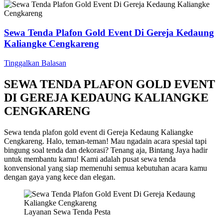
Sewa Tenda Plafon Gold Event Di Gereja Kedaung
Kaliangke Cengkareng
Tinggalkan Balasan
SEWA TENDA PLAFON GOLD EVENT
DI GEREJA KEDAUNG KALIANGKE
CENGKARENG
Sewa tenda plafon gold event di Gereja Kedaung Kaliangke
Cengkareng. Halo, teman-teman! Mau ngadain acara spesial tapi
bingung soal tenda dan dekorasi? Tenang aja, Bintang Jaya hadir
untuk membantu kamu! Kami adalah pusat sewa tenda
konvensional yang siap memenuhi semua kebutuhan acara kamu
dengan gaya yang kece dan elegan.
Layanan Sewa Tenda Pesta