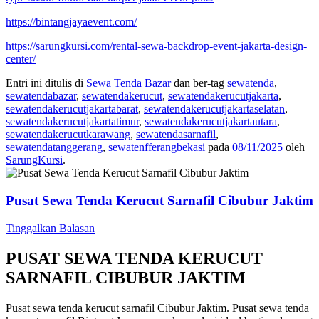
https://bintangjayaevent.com/
https://sarungkursi.com/rental-sewa-backdrop-event-jakarta-design-
center/
Entri ini ditulis di
Sewa Tenda Bazar
dan ber-tag
sewatenda
,
sewatendabazar
,
sewatendakerucut
,
sewatendakerucutjakarta
,
sewatendakerucutjakartabarat
,
sewatendakerucutjakartaselatan
,
sewatendakerucutjakartatimur
,
sewatendakerucutjakartautara
,
sewatendakerucutkarawang
,
sewatendasarnafil
,
sewatendatanggerang
,
sewatenfferangbekasi
pada
08/11/2025
oleh
SarungKursi
.
Pusat Sewa Tenda Kerucut Sarnafil Cibubur Jaktim
Tinggalkan Balasan
PUSAT SEWA TENDA KERUCUT
SARNAFIL CIBUBUR JAKTIM
Pusat sewa tenda kerucut sarnafil Cibubur Jaktim. Pusat sewa tenda