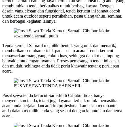
kerucut sarnafil Bintang Jaya merupakan solusi ideal bagi anda yang
membutuhkan tenda berkualitas untuk berbagai acara. Dengan
desain yang elegan dan fungsional, tenda kerucut ini sangat cocok
untuk acara outdoor seperti pernikahan, pesta ulang tahun, seminar,
dan berbagai kegiatan lainnya.
sewa tenda sarnafil putih
Tenda kerucut Sarnafil memiliki bentuk yang unik dan menarik,
memberikan sentuhan estetik pada setiap acara. Tenda kerucut
menawarkan ruang yang cukup luas, sehingga dapat menampung
banyak tamu dengan nyaman. Proses pemasangan tenda ini cepat
dan mudah, sehingga anda tidak perlu khawatir tentang persiapan
acara.
PUSAT SEWA TENDA SARNAFIL
Pusat sewa tenda kerucut Sarnafil di Cibubur tidak hanya
menyediakan tenda, tetapi juga layanan terbaik untuk memastikan
acara anda berjalan lancar. Tim profesional kami siap membantu
anda dalam memilih tenda yang sesuai dengan kebutuhan dan tema
acara.