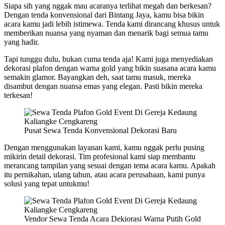
Siapa sih yang nggak mau acaranya terlihat megah dan berkesan?
Dengan tenda konvensional dari Bintang Jaya, kamu bisa bikin
acara kamu jadi lebih istimewa. Tenda kami dirancang khusus untuk
memberikan nuansa yang nyaman dan menarik bagi semua tamu
yang hadir.
Tapi tunggu dulu, bukan cuma tenda aja! Kami juga menyediakan
dekorasi plafon dengan warna gold yang bikin suasana acara kamu
semakin glamor. Bayangkan deh, saat tamu masuk, mereka
disambut dengan nuansa emas yang elegan. Pasti bikin mereka
terkesan!
Pusat Sewa Tenda Konvensional Dekorasi Baru
Dengan menggunakan layanan kami, kamu nggak perlu pusing
mikirin detail dekorasi. Tim profesional kami siap membantu
merancang tampilan yang sesuai dengan tema acara kamu. Apakah
itu pernikahan, ulang tahun, atau acara perusahaan, kami punya
solusi yang tepat untukmu!
Vendor Sewa Tenda Acara Dekiorasi Warna Putih Gold