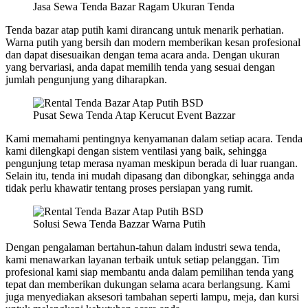
Jasa Sewa Tenda Bazar Ragam Ukuran Tenda
Tenda bazar atap putih kami dirancang untuk menarik perhatian.
Warna putih yang bersih dan modern memberikan kesan profesional
dan dapat disesuaikan dengan tema acara anda. Dengan ukuran
yang bervariasi, anda dapat memilih tenda yang sesuai dengan
jumlah pengunjung yang diharapkan.
Pusat Sewa Tenda Atap Kerucut Event Bazzar
Kami memahami pentingnya kenyamanan dalam setiap acara. Tenda
kami dilengkapi dengan sistem ventilasi yang baik, sehingga
pengunjung tetap merasa nyaman meskipun berada di luar ruangan.
Selain itu, tenda ini mudah dipasang dan dibongkar, sehingga anda
tidak perlu khawatir tentang proses persiapan yang rumit.
Solusi Sewa Tenda Bazzar Warna Putih
Dengan pengalaman bertahun-tahun dalam industri sewa tenda,
kami menawarkan layanan terbaik untuk setiap pelanggan. Tim
profesional kami siap membantu anda dalam pemilihan tenda yang
tepat dan memberikan dukungan selama acara berlangsung. Kami
juga menyediakan aksesori tambahan seperti lampu, meja, dan kursi