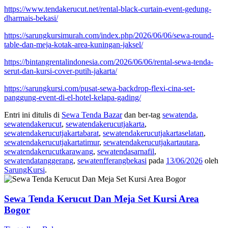
https://www.tendakerucut.net/rental-black-curtain-event-gedung-
dharmais-bekasi/
https://sarungkursimurah.com/index.php/2026/06/06/sewa-round-
table-dan-meja-kotak-area-kuningan-jaksel/
https://bintangrentalindonesia.com/2026/06/06/rental-sewa-tenda-
serut-dan-kursi-cover-putih-jakarta/
https://sarungkursi.com/pusat-sewa-backdrop-flexi-cina-set-
panggung-event-di-el-hotel-kelapa-gading/
Entri ini ditulis di
Sewa Tenda Bazar
dan ber-tag
sewatenda
,
sewatendakerucut
,
sewatendakerucutjakarta
,
sewatendakerucutjakartabarat
,
sewatendakerucutjakartaselatan
,
sewatendakerucutjakartatimur
,
sewatendakerucutjakartautara
,
sewatendakerucutkarawang
,
sewatendasarnafil
,
sewatendatanggerang
,
sewatenfferangbekasi
pada
13/06/2026
oleh
SarungKursi
.
Sewa Tenda Kerucut Dan Meja Set Kursi Area
Bogor