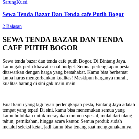
SarungKursi
.
Sewa Tenda Bazar Dan Tenda cafe Putih Bogor
2 Balasan
SEWA TENDA BAZAR DAN TENDA
CAFE PUTIH BOGOR
Sewa tenda bazar dan tenda cafe putih Bogor. Di Bintang Jaya,
kamu gak perlu khawatir soal budget. Semua perlengkapan pesta
ditawarkan dengan harga yang bersahabat. Kamu bisa berhemat
tanpa harus mengorbankan kualitas! Meskipun harganya murah,
kualitas barang di sini gak main-main.
Buat kamu yang lagi nyari perlengkapan pesta, Bintang Jaya adalah
tempat yang tepat! Di sini, kamu bisa menemukan semua yang
kamu butuhkan untuk merayakan momen spesial, mulai dari ulang
tahun, pernikahan, hingga acara kantor. Semua produk sudah
melalui seleksi ketat, jadi kamu bisa tenang saat menggunakannya.