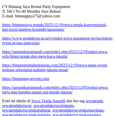
CV.Bintang Jaya Rental Party Equipment
Jl. Siti I No.40 Mustika Jaya Bekasi
E-mail. bintangjaya75@yahoo.com
https://bintangjaya.rentals/2025/12/19/sewa-tenda-konvensional-
dan-kursi-stanless-kosambi-tangerang/
https://www.tendakerucut.net/vendor-sewa-panggung-set-backdrop-
event-pt-kao-pancoran/
https://sarungkursimurah.com/index.php/2025/12/19/paket-sewa-
sofa-hitam-kotak-dan-meja-kaca-jakarta/
https://bintangrentalindonesia.com/2025/12/19/sewa-stage-event-
gedung-sekretariat-kabinet-jakarta-pusat/
https://bintangjayaevent.com/
https://sarungkursimurah.com/index.php/2025/12/05/solusi-sewa-
meja-dan-bangku-taman-pal-merah-jakarta/
Entri ini ditulis di
Sewa Tenda Sarnafil
dan ber-tag
sewatenda
,
sewatendakerucut
,
sewatendakerucutjakarta
,
sewatendakerucutjakartabarat
,
sewatendakerucutjakartaselatan
,
sewatendakerucutjakartatimur
,
sewatendakerucutjakartautara
,