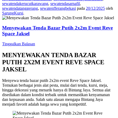
sewatendakerucutkarawang
,
sewatendasarnafil
,
sewatendatanggerang
,
sewatenfferangbekasi
pada
20/12/2025
oleh
SarungKursi
.
Menyewakan Tenda Bazar Putih 2x2m Event Reve
Space Jaksel
Tinggalkan Balasan
MENYEWAKAN TENDA BAZAR
PUTIH 2X2M EVENT REVE SPACE
JAKSEL
Menyewa tenda bazar putih 2x2m event Reve Space Jaksel.
Temukan berbagai jenis alat pesta, mulai dari tenda, kursi, meja,
hingga dekorasi yang menarik hanya di Bintang Jaya. Semua alat
disediakan dalam kondisi terbaik untuk memastikan kenyamanan
dan kepuasan anda. Salah satu alasan mengapa Bintang Jaya
menjadi favorit adalah harga sewa yang kompetitif.