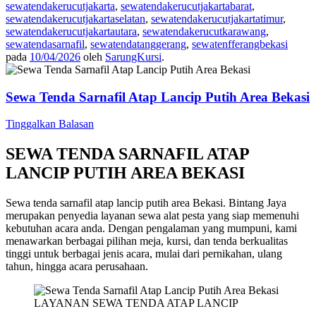
sewatendakerucutjakarta
,
sewatendakerucutjakartabarat
,
sewatendakerucutjakartaselatan
,
sewatendakerucutjakartatimur
,
sewatendakerucutjakartautara
,
sewatendakerucutkarawang
,
sewatendasarnafil
,
sewatendatanggerang
,
sewatenfferangbekasi
pada
10/04/2026
oleh
SarungKursi
.
Sewa Tenda Sarnafil Atap Lancip Putih Area Bekasi
Tinggalkan Balasan
SEWA TENDA SARNAFIL ATAP
LANCIP PUTIH AREA BEKASI
Sewa tenda sarnafil atap lancip putih area Bekasi. Bintang Jaya
merupakan penyedia layanan sewa alat pesta yang siap memenuhi
kebutuhan acara anda. Dengan pengalaman yang mumpuni, kami
menawarkan berbagai pilihan meja, kursi, dan tenda berkualitas
tinggi untuk berbagai jenis acara, mulai dari pernikahan, ulang
tahun, hingga acara perusahaan.
LAYANAN SEWA TENDA ATAP LANCIP