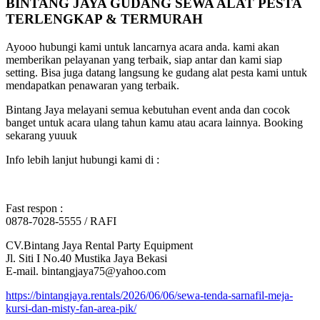
BINTANG JAYA GUDANG SEWA ALAT PESTA
TERLENGKAP & TERMURAH
Ayooo hubungi kami untuk lancarnya acara anda. kami akan
memberikan pelayanan yang terbaik, siap antar dan kami siap
setting. Bisa juga datang langsung ke gudang alat pesta kami untuk
mendapatkan penawaran yang terbaik.
Bintang Jaya melayani semua kebutuhan event anda dan cocok
banget untuk acara ulang tahun kamu atau acara lainnya. Booking
sekarang yuuuk
Info lebih lanjut hubungi kami di :
Fast respon :
0878-7028-5555 / RAFI
CV.Bintang Jaya Rental Party Equipment
Jl. Siti I No.40 Mustika Jaya Bekasi
E-mail. bintangjaya75@yahoo.com
https://bintangjaya.rentals/2026/06/06/sewa-tenda-sarnafil-meja-
kursi-dan-misty-fan-area-pik/