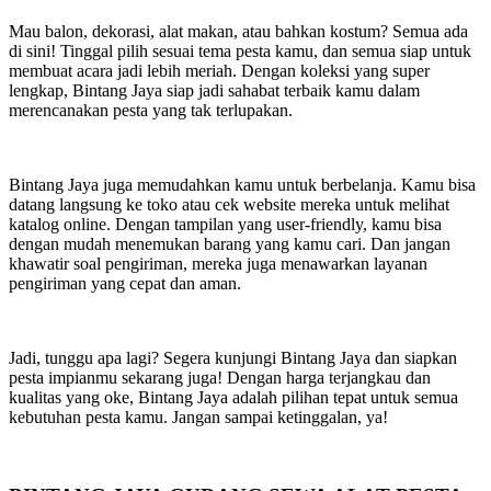
Mau balon, dekorasi, alat makan, atau bahkan kostum? Semua ada
di sini! Tinggal pilih sesuai tema pesta kamu, dan semua siap untuk
membuat acara jadi lebih meriah. Dengan koleksi yang super
lengkap, Bintang Jaya siap jadi sahabat terbaik kamu dalam
merencanakan pesta yang tak terlupakan.
Bintang Jaya juga memudahkan kamu untuk berbelanja. Kamu bisa
datang langsung ke toko atau cek website mereka untuk melihat
katalog online. Dengan tampilan yang user-friendly, kamu bisa
dengan mudah menemukan barang yang kamu cari. Dan jangan
khawatir soal pengiriman, mereka juga menawarkan layanan
pengiriman yang cepat dan aman.
Jadi, tunggu apa lagi? Segera kunjungi Bintang Jaya dan siapkan
pesta impianmu sekarang juga! Dengan harga terjangkau dan
kualitas yang oke, Bintang Jaya adalah pilihan tepat untuk semua
kebutuhan pesta kamu. Jangan sampai ketinggalan, ya!