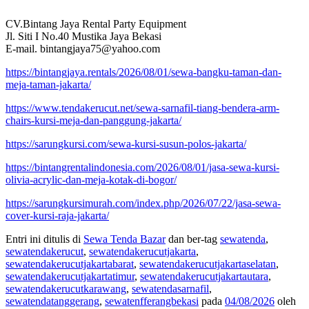
CV.Bintang Jaya Rental Party Equipment
Jl. Siti I No.40 Mustika Jaya Bekasi
E-mail. bintangjaya75@yahoo.com
https://bintangjaya.rentals/2026/08/01/sewa-bangku-taman-dan-
meja-taman-jakarta/
https://www.tendakerucut.net/sewa-sarnafil-tiang-bendera-arm-
chairs-kursi-meja-dan-panggung-jakarta/
https://sarungkursi.com/sewa-kursi-susun-polos-jakarta/
https://bintangrentalindonesia.com/2026/08/01/jasa-sewa-kursi-
olivia-acrylic-dan-meja-kotak-di-bogor/
https://sarungkursimurah.com/index.php/2026/07/22/jasa-sewa-
cover-kursi-raja-jakarta/
Entri ini ditulis di
Sewa Tenda Bazar
dan ber-tag
sewatenda
,
sewatendakerucut
,
sewatendakerucutjakarta
,
sewatendakerucutjakartabarat
,
sewatendakerucutjakartaselatan
,
sewatendakerucutjakartatimur
,
sewatendakerucutjakartautara
,
sewatendakerucutkarawang
,
sewatendasarnafil
,
sewatendatanggerang
,
sewatenfferangbekasi
pada
04/08/2026
oleh