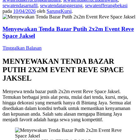
sewatendasarnafil
,
sewatendatanggerang
,
sewatenfferangbekasi
pada
10/04/2026
oleh
SarungKursi
.
Menyewakan Tenda Bazar Putih 2x2m Event Reve
Space Jaksel
Tinggalkan Balasan
MENYEWAKAN TENDA BAZAR
PUTIH 2X2M EVENT REVE SPACE
JAKSEL
Menyewa tenda bazar putih 2x2m event Reve Space Jaksel.
Temukan berbagai jenis alat pesta, mulai dari tenda, kursi, meja,
hingga dekorasi yang menarik hanya di Bintang Jaya. Semua alat
disediakan dalam kondisi terbaik untuk memastikan kenyamanan
dan kepuasan anda. Salah satu alasan mengapa Bintang Jaya
menjadi favorit adalah harga sewa yang kompetitif.