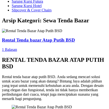
Sarung Kursi Futura
Sarung Kursi Hotel
Slipcover & Cover Chairs
Arsip Kategori:
Sewa Tenda Bazar
Rental Tenda bazar Atap Putih BSD
1 Balasan
RENTAL TENDA BAZAR ATAP PUTIH
BSD
Rental tenda bazar atap putih BSD. Anda sedang mencari solusi
untuk acara bazar yang akan datang? Bintang Jaya adalah pilihan
yang tepat untuk memenuhi kebutuhan acara anda. Dengan desain
yang elegan dan fungsional, tenda ini tidak hanya memberikan
perlindungan dari cuaca, tetapi juga menciptakan suasana yang
menarik bagi pengunjung.