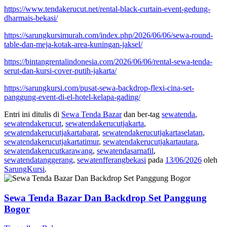
https://www.tendakerucut.net/rental-black-curtain-event-gedung-
dharmais-bekasi/
https://sarungkursimurah.com/index.php/2026/06/06/sewa-round-
table-dan-meja-kotak-area-kuningan-jaksel/
https://bintangrentalindonesia.com/2026/06/06/rental-sewa-tenda-
serut-dan-kursi-cover-putih-jakarta/
https://sarungkursi.com/pusat-sewa-backdrop-flexi-cina-set-
panggung-event-di-el-hotel-kelapa-gading/
Entri ini ditulis di
Sewa Tenda Bazar
dan ber-tag
sewatenda
,
sewatendakerucut
,
sewatendakerucutjakarta
,
sewatendakerucutjakartabarat
,
sewatendakerucutjakartaselatan
,
sewatendakerucutjakartatimur
,
sewatendakerucutjakartautara
,
sewatendakerucutkarawang
,
sewatendasarnafil
,
sewatendatanggerang
,
sewatenfferangbekasi
pada
13/06/2026
oleh
SarungKursi
.
Sewa Tenda Bazar Dan Backdrop Set Panggung
Bogor