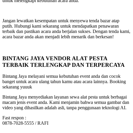
untuk melengkapi kebutuhan acara anda.
Jangan lewatkan kesempatan untuk menyewa tenda bazar atap
putih. Hubungi kami sekarang untuk mendapatkan penawaran
terbaik dan pastikan acara anda berjalan sukses. Dengan tenda kami,
acara bazar anda akan menjadi lebih menarik dan berkesan!
BINTANG JAYA VENDOR ALAT PESTA
TERBAIK TERLENGKAP DAN TERPERCAYA
Bintang Jaya melayani semua kebutuhan event anda dan cocok
banget untuk acara ulang tahun kamu atau acara lainnya. Booking
sekarang yuuuk
Bintang Jaya menyediakan layanan sewa alat pesta untuk berbagai
macam jenis event anda. Kami menjamin bahwa semua gambar dan
video yang dihasilkan adalah asli, tanpa penggunaan teknologi AI.
Fast respon :
0878-7028-5555 / RAFI