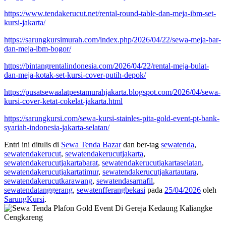
https://www.tendakerucut.net/rental-round-table-dan-meja-ibm-set-
kursi-jakarta/
https://sarungkursimurah.com/index.php/2026/04/22/sewa-meja-bar-
dan-meja-ibm-bogor/
https://bintangrentalindonesia.com/2026/04/22/rental-meja-bulat-
dan-meja-kotak-set-kursi-cover-putih-depok/
https://pusatsewaalatpestamurahjakarta.blogspot.com/2026/04/sewa-
kursi-cover-ketat-cokelat-jakarta.html
https://sarungkursi.com/sewa-kursi-stainles-pita-gold-event-pt-bank-
syariah-indonesia-jakarta-selatan/
Entri ini ditulis di
Sewa Tenda Bazar
dan ber-tag
sewatenda
,
sewatendakerucut
,
sewatendakerucutjakarta
,
sewatendakerucutjakartabarat
,
sewatendakerucutjakartaselatan
,
sewatendakerucutjakartatimur
,
sewatendakerucutjakartautara
,
sewatendakerucutkarawang
,
sewatendasarnafil
,
sewatendatanggerang
,
sewatenfferangbekasi
pada
25/04/2026
oleh
SarungKursi
.