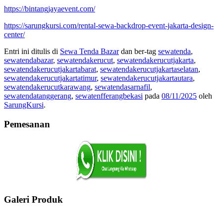
https://bintangjayaevent.com/
https://sarungkursi.com/rental-sewa-backdrop-event-jakarta-design-
center/
Entri ini ditulis di
Sewa Tenda Bazar
dan ber-tag
sewatenda
,
sewatendabazar
,
sewatendakerucut
,
sewatendakerucutjakarta
,
sewatendakerucutjakartabarat
,
sewatendakerucutjakartaselatan
,
sewatendakerucutjakartatimur
,
sewatendakerucutjakartautara
,
sewatendakerucutkarawang
,
sewatendasarnafil
,
sewatendatanggerang
,
sewatenfferangbekasi
pada
08/11/2025
oleh
SarungKursi
.
Pemesanan
Galeri Produk