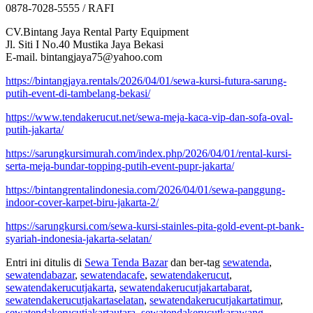
0878-7028-5555 / RAFI
CV.Bintang Jaya Rental Party Equipment
Jl. Siti I No.40 Mustika Jaya Bekasi
E-mail. bintangjaya75@yahoo.com
https://bintangjaya.rentals/2026/04/01/sewa-kursi-futura-sarung-
putih-event-di-tambelang-bekasi/
https://www.tendakerucut.net/sewa-meja-kaca-vip-dan-sofa-oval-
putih-jakarta/
https://sarungkursimurah.com/index.php/2026/04/01/rental-kursi-
serta-meja-bundar-topping-putih-event-pupr-jakarta/
https://bintangrentalindonesia.com/2026/04/01/sewa-panggung-
indoor-cover-karpet-biru-jakarta-2/
https://sarungkursi.com/sewa-kursi-stainles-pita-gold-event-pt-bank-
syariah-indonesia-jakarta-selatan/
Entri ini ditulis di
Sewa Tenda Bazar
dan ber-tag
sewatenda
,
sewatendabazar
,
sewatendacafe
,
sewatendakerucut
,
sewatendakerucutjakarta
,
sewatendakerucutjakartabarat
,
sewatendakerucutjakartaselatan
,
sewatendakerucutjakartatimur
,
sewatendakerucutjakartautara
,
sewatendakerucutkarawang
,