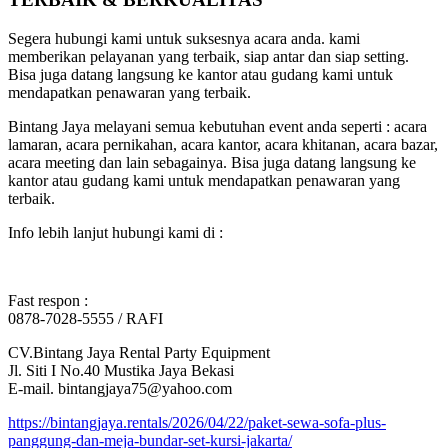
Segera hubungi kami untuk suksesnya acara anda. kami
memberikan pelayanan yang terbaik, siap antar dan siap setting.
Bisa juga datang langsung ke kantor atau gudang kami untuk
mendapatkan penawaran yang terbaik.
Bintang Jaya melayani semua kebutuhan event anda seperti : acara
lamaran, acara pernikahan, acara kantor, acara khitanan, acara bazar,
acara meeting dan lain sebagainya. Bisa juga datang langsung ke
kantor atau gudang kami untuk mendapatkan penawaran yang
terbaik.
Info lebih lanjut hubungi kami di :
Fast respon :
0878-7028-5555 / RAFI
CV.Bintang Jaya Rental Party Equipment
Jl. Siti I No.40 Mustika Jaya Bekasi
E-mail. bintangjaya75@yahoo.com
https://bintangjaya.rentals/2026/04/22/paket-sewa-sofa-plus-
panggung-dan-meja-bundar-set-kursi-jakarta/