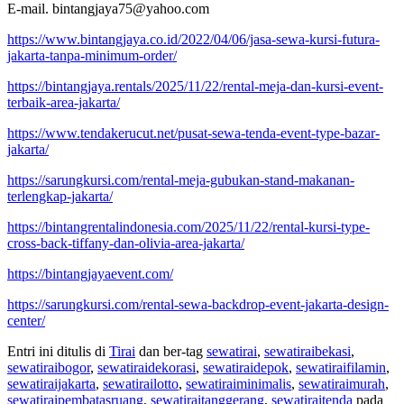
E-mail. bintangjaya75@yahoo.com
https://www.bintangjaya.co.id/2022/04/06/jasa-sewa-kursi-futura-
jakarta-tanpa-minimum-order/
https://bintangjaya.rentals/2025/11/22/rental-meja-dan-kursi-event-
terbaik-area-jakarta/
https://www.tendakerucut.net/pusat-sewa-tenda-event-type-bazar-
jakarta/
https://sarungkursi.com/rental-meja-gubukan-stand-makanan-
terlengkap-jakarta/
https://bintangrentalindonesia.com/2025/11/22/rental-kursi-type-
cross-back-tiffany-dan-olivia-area-jakarta/
https://bintangjayaevent.com/
https://sarungkursi.com/rental-sewa-backdrop-event-jakarta-design-
center/
Entri ini ditulis di
Tirai
dan ber-tag
sewatirai
,
sewatiraibekasi
,
sewatiraibogor
,
sewatiraidekorasi
,
sewatiraidepok
,
sewatiraifilamin
,
sewatiraijakarta
,
sewatirailotto
,
sewatiraiminimalis
,
sewatiraimurah
,
sewatiraipembatasruang
,
sewatiraitanggerang
,
sewatiraitenda
pada