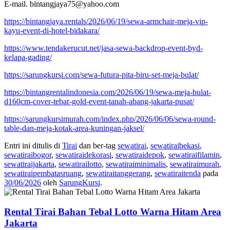
E-mail. bintangjaya75@yahoo.com
https://bintangjaya.rentals/2026/06/19/sewa-armchair-meja-vip-
kayu-event-di-hotel-bidakara/
https://www.tendakerucut.net/jasa-sewa-backdrop-event-byd-
kelapa-gading/
https://sarungkursi.com/sewa-futura-pita-biru-set-meja-bulat/
https://bintangrentalindonesia.com/2026/06/19/sewa-meja-bulat-
d160cm-cover-tebar-gold-event-tanah-abang-jakarta-pusat/
https://sarungkursimurah.com/index.php/2026/06/06/sewa-round-
table-dan-meja-kotak-area-kuningan-jaksel/
Entri ini ditulis di
Tirai
dan ber-tag
sewatirai
,
sewatiraibekasi
,
sewatiraibogor
,
sewatiraidekorasi
,
sewatiraidepok
,
sewatiraifilamin
,
sewatiraijakarta
,
sewatirailotto
,
sewatiraiminimalis
,
sewatiraimurah
,
sewatiraipembatasruang
,
sewatiraitanggerang
,
sewatiraitenda
pada
30/06/2026
oleh
SarungKursi
.
Rental Tirai Bahan Tebal Lotto Warna Hitam Area
Jakarta