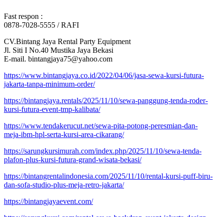
Fast respon :
0878-7028-5555 / RAFI
CV.Bintang Jaya Rental Party Equipment
Jl. Siti I No.40 Mustika Jaya Bekasi
E-mail. bintangjaya75@yahoo.com
https://www.bintangjaya.co.id/2022/04/06/jasa-sewa-kursi-futura-
jakarta-tanpa-minimum-order/
https://bintangjaya.rentals/2025/11/10/sewa-panggung-tenda-roder-
kursi-futura-event-tmp-kalibata/
https://www.tendakerucut.net/sewa-pita-potong-peresmian-dan-
meja-ibm-hpl-serta-kursi-area-cikarang/
https://sarungkursimurah.com/index.php/2025/11/10/sewa-tenda-
plafon-plus-kursi-futura-grand-wisata-bekasi/
https://bintangrentalindonesia.com/2025/11/10/rental-kursi-puff-biru-
dan-sofa-studio-plus-meja-retro-jakarta/
https://bintangjayaevent.com/