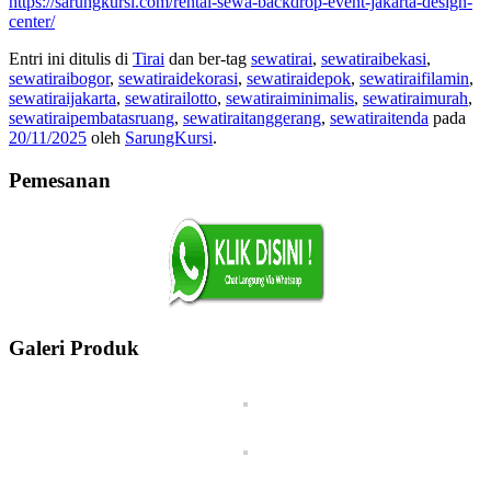
https://sarungkursi.com/rental-sewa-backdrop-event-jakarta-design-
center/
Entri ini ditulis di
Tirai
dan ber-tag
sewatirai
,
sewatiraibekasi
,
sewatiraibogor
,
sewatiraidekorasi
,
sewatiraidepok
,
sewatiraifilamin
,
sewatiraijakarta
,
sewatirailotto
,
sewatiraiminimalis
,
sewatiraimurah
,
sewatiraipembatasruang
,
sewatiraitanggerang
,
sewatiraitenda
pada
20/11/2025
oleh
SarungKursi
.
Pemesanan
Galeri Produk