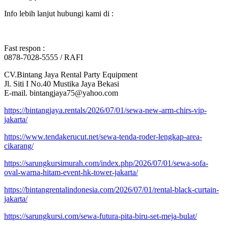
Info lebih lanjut hubungi kami di :
Fast respon :
0878-7028-5555 / RAFI
CV.Bintang Jaya Rental Party Equipment
Jl. Siti I No.40 Mustika Jaya Bekasi
E-mail. bintangjaya75@yahoo.com
https://bintangjaya.rentals/2026/07/01/sewa-new-arm-chirs-vip-
jakarta/
https://www.tendakerucut.net/sewa-tenda-roder-lengkap-area-
cikarang/
https://sarungkursimurah.com/index.php/2026/07/01/sewa-sofa-
oval-warna-hitam-event-hk-tower-jakarta/
https://bintangrentalindonesia.com/2026/07/01/rental-black-curtain-
jakarta/
https://sarungkursi.com/sewa-futura-pita-biru-set-meja-bulat/