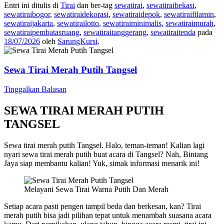
Entri ini ditulis di
Tirai
dan ber-tag
sewatirai
,
sewatiraibekasi
,
sewatiraibogor
,
sewatiraidekorasi
,
sewatiraidepok
,
sewatiraifilamin
,
sewatiraijakarta
,
sewatirailotto
,
sewatiraiminimalis
,
sewatiraimurah
,
sewatiraipembatasruang
,
sewatiraitanggerang
,
sewatiraitenda
pada
18/07/2026
oleh
SarungKursi
.
Sewa Tirai Merah Putih Tangsel
Tinggalkan Balasan
SEWA TIRAI MERAH PUTIH
TANGSEL
Sewa tirai merah putih Tangsel. Halo, teman-teman! Kalian lagi
nyari sewa tirai merah putih buat acara di Tangsel? Nah, Bintang
Jaya siap membantu kalian! Yuk, simak informasi menarik ini!
Melayani Sewa Tirai Warna Putih Dan Merah
Setiap acara pasti pengen tampil beda dan berkesan, kan? Tirai
merah putih bisa jadi pilihan tepat untuk menambah suasana acara