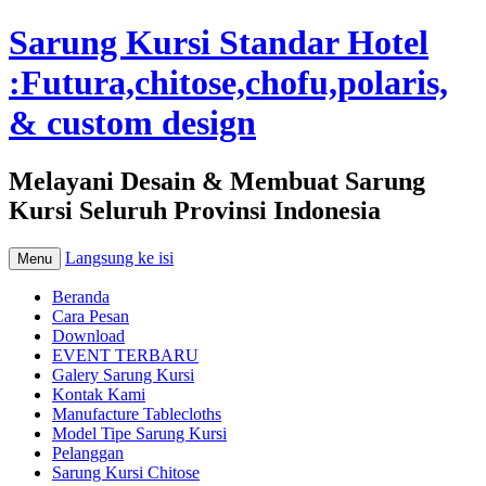
Sarung Kursi Standar Hotel
:Futura,chitose,chofu,polaris,
& custom design
Melayani Desain & Membuat Sarung
Kursi Seluruh Provinsi Indonesia
Langsung ke isi
Menu
Beranda
Cara Pesan
Download
EVENT TERBARU
Galery Sarung Kursi
Kontak Kami
Manufacture Tablecloths
Model Tipe Sarung Kursi
Pelanggan
Sarung Kursi Chitose