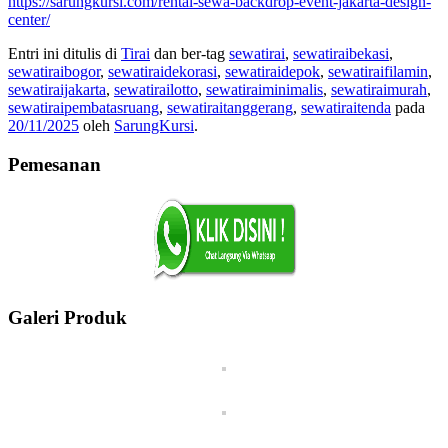
https://sarungkursi.com/rental-sewa-backdrop-event-jakarta-design-
center/
Entri ini ditulis di
Tirai
dan ber-tag
sewatirai
,
sewatiraibekasi
,
sewatiraibogor
,
sewatiraidekorasi
,
sewatiraidepok
,
sewatiraifilamin
,
sewatiraijakarta
,
sewatirailotto
,
sewatiraiminimalis
,
sewatiraimurah
,
sewatiraipembatasruang
,
sewatiraitanggerang
,
sewatiraitenda
pada
20/11/2025
oleh
SarungKursi
.
Pemesanan
Galeri Produk