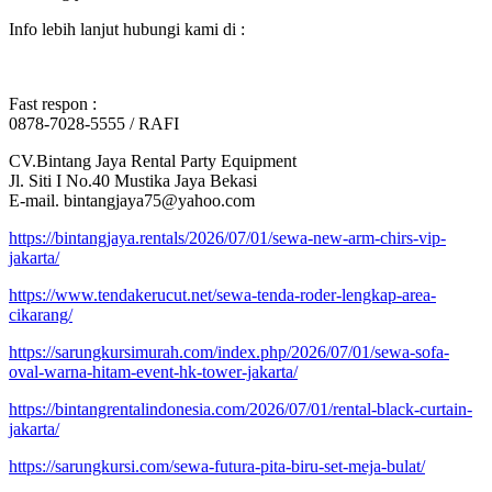
Info lebih lanjut hubungi kami di :
Fast respon :
0878-7028-5555 / RAFI
CV.Bintang Jaya Rental Party Equipment
Jl. Siti I No.40 Mustika Jaya Bekasi
E-mail. bintangjaya75@yahoo.com
https://bintangjaya.rentals/2026/07/01/sewa-new-arm-chirs-vip-
jakarta/
https://www.tendakerucut.net/sewa-tenda-roder-lengkap-area-
cikarang/
https://sarungkursimurah.com/index.php/2026/07/01/sewa-sofa-
oval-warna-hitam-event-hk-tower-jakarta/
https://bintangrentalindonesia.com/2026/07/01/rental-black-curtain-
jakarta/
https://sarungkursi.com/sewa-futura-pita-biru-set-meja-bulat/