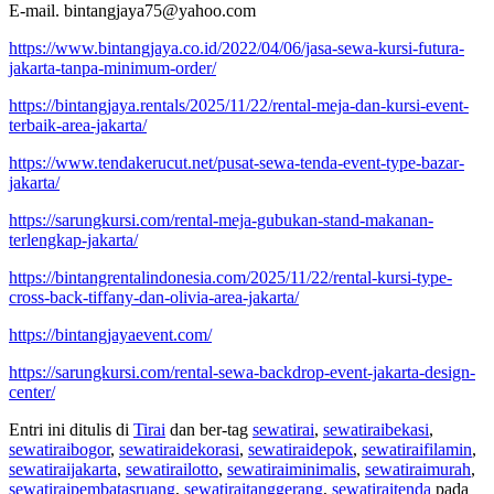
E-mail. bintangjaya75@yahoo.com
https://www.bintangjaya.co.id/2022/04/06/jasa-sewa-kursi-futura-
jakarta-tanpa-minimum-order/
https://bintangjaya.rentals/2025/11/22/rental-meja-dan-kursi-event-
terbaik-area-jakarta/
https://www.tendakerucut.net/pusat-sewa-tenda-event-type-bazar-
jakarta/
https://sarungkursi.com/rental-meja-gubukan-stand-makanan-
terlengkap-jakarta/
https://bintangrentalindonesia.com/2025/11/22/rental-kursi-type-
cross-back-tiffany-dan-olivia-area-jakarta/
https://bintangjayaevent.com/
https://sarungkursi.com/rental-sewa-backdrop-event-jakarta-design-
center/
Entri ini ditulis di
Tirai
dan ber-tag
sewatirai
,
sewatiraibekasi
,
sewatiraibogor
,
sewatiraidekorasi
,
sewatiraidepok
,
sewatiraifilamin
,
sewatiraijakarta
,
sewatirailotto
,
sewatiraiminimalis
,
sewatiraimurah
,
sewatiraipembatasruang
,
sewatiraitanggerang
,
sewatiraitenda
pada