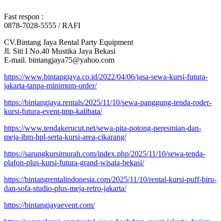
Fast respon :
0878-7028-5555 / RAFI
CV.Bintang Jaya Rental Party Equipment
Jl. Siti I No.40 Mustika Jaya Bekasi
E-mail. bintangjaya75@yahoo.com
https://www.bintangjaya.co.id/2022/04/06/jasa-sewa-kursi-futura-
jakarta-tanpa-minimum-order/
https://bintangjaya.rentals/2025/11/10/sewa-panggung-tenda-roder-
kursi-futura-event-tmp-kalibata/
https://www.tendakerucut.net/sewa-pita-potong-peresmian-dan-
meja-ibm-hpl-serta-kursi-area-cikarang/
https://sarungkursimurah.com/index.php/2025/11/10/sewa-tenda-
plafon-plus-kursi-futura-grand-wisata-bekasi/
https://bintangrentalindonesia.com/2025/11/10/rental-kursi-puff-biru-
dan-sofa-studio-plus-meja-retro-jakarta/
https://bintangjayaevent.com/