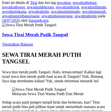
Entri ini ditulis di
Tirai
dan ber-tag
sewatirai
,
sewatiraibekasi
,
sewatiraibogor
,
sewatiraidekorasi
,
sewatiraidepok
,
sewatiraifilamin
,
sewatiraijakarta
,
sewatirailotto
,
sewatiraiminimalis
,
sewatiraimurah
,
sewatiraipembatasruang
,
sewatiraitanggerang
,
sewatiraitenda
pada
18/07/2026
oleh
SarungKursi
.
Sewa Tirai Merah Putih Tangsel
Tinggalkan Balasan
SEWA TIRAI MERAH PUTIH
TANGSEL
Sewa tirai merah putih Tangsel. Halo, teman-teman! Kalian lagi
nyari sewa tirai merah putih buat acara di Tangsel? Nah, Bintang
Jaya siap membantu kalian! Yuk, simak informasi menarik ini!
Melayani Sewa Tirai Warna Putih Dan Merah
Setiap acara pasti pengen tampil beda dan berkesan, kan? Tirai
merah putih bisa jadi pilihan tepat untuk menambah suasana acara