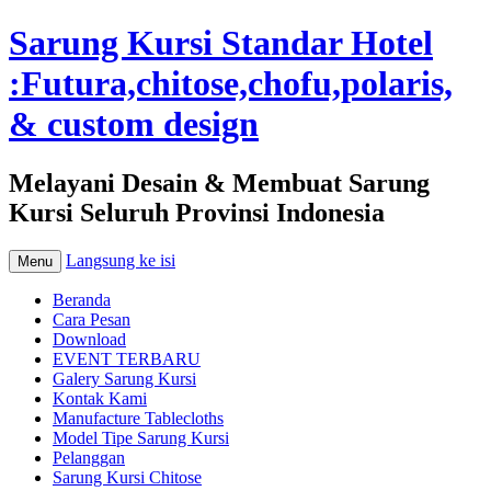
Sarung Kursi Standar Hotel
:Futura,chitose,chofu,polaris,
& custom design
Melayani Desain & Membuat Sarung
Kursi Seluruh Provinsi Indonesia
Langsung ke isi
Menu
Beranda
Cara Pesan
Download
EVENT TERBARU
Galery Sarung Kursi
Kontak Kami
Manufacture Tablecloths
Model Tipe Sarung Kursi
Pelanggan
Sarung Kursi Chitose