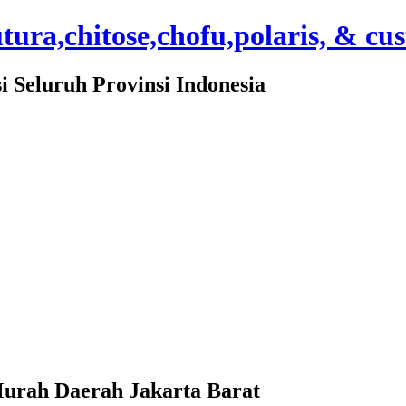
ura,chitose,chofu,polaris, & cu
Seluruh Provinsi Indonesia
Murah Daerah Jakarta Barat