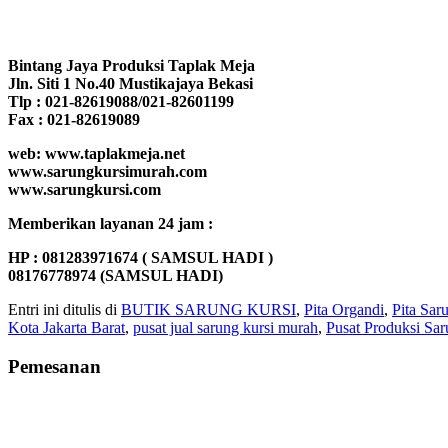
Bintang Jaya Produksi Taplak Meja
Jln. Siti 1 No.40 Mustikajaya Bekasi
Tlp : 021-82619088/021-82601199
Fax : 021-82619089
web: www.taplakmeja.net
www.sarungkursimurah.com
www.sarungkursi.com
Memberikan layanan 24 jam :
HP : 081283971674 ( SAMSUL HADI )
08176778974 (SAMSUL HADI)
Entri ini ditulis di
BUTIK SARUNG KURSI
,
Pita Organdi
,
Pita Sar
Kota Jakarta Barat
,
pusat jual sarung kursi murah
,
Pusat Produksi Sar
Pemesanan