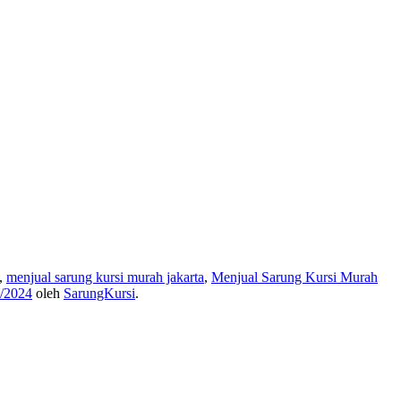
,
menjual sarung kursi murah jakarta
,
Menjual Sarung Kursi Murah
/2024
oleh
SarungKursi
.