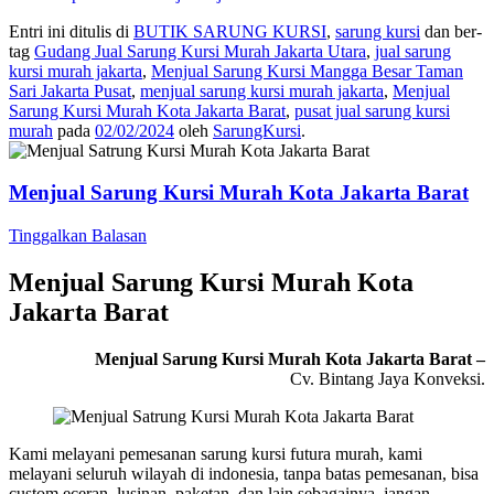
Entri ini ditulis di
BUTIK SARUNG KURSI
,
sarung kursi
dan ber-
tag
Gudang Jual Sarung Kursi Murah Jakarta Utara
,
jual sarung
kursi murah jakarta
,
Menjual Sarung Kursi Mangga Besar Taman
Sari Jakarta Pusat
,
menjual sarung kursi murah jakarta
,
Menjual
Sarung Kursi Murah Kota Jakarta Barat
,
pusat jual sarung kursi
murah
pada
02/02/2024
oleh
SarungKursi
.
Menjual Sarung Kursi Murah Kota Jakarta Barat
Tinggalkan Balasan
Menjual Sarung Kursi Murah Kota
Jakarta Barat
Menjual Sarung Kursi Murah Kota Jakarta Barat –
Cv. Bintang Jaya Konveksi.
Kami melayani pemesanan sarung kursi futura murah, kami
melayani seluruh wilayah di indonesia, tanpa batas pemesanan, bisa
custom eceran, lusinan, paketan, dan lain sebagainya, jangan