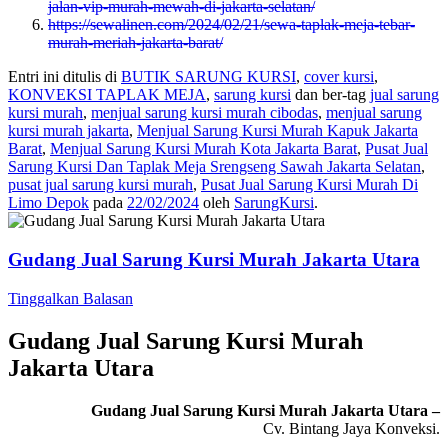
jalan-vip-murah-mewah-di-jakarta-selatan/
https://sewalinen.com/2024/02/21/sewa-taplak-meja-tebar-
murah-meriah-jakarta-barat/
Entri ini ditulis di
BUTIK SARUNG KURSI
,
cover kursi
,
KONVEKSI TAPLAK MEJA
,
sarung kursi
dan ber-tag
jual sarung
kursi murah
,
menjual sarung kursi murah cibodas
,
menjual sarung
kursi murah jakarta
,
Menjual Sarung Kursi Murah Kapuk Jakarta
Barat
,
Menjual Sarung Kursi Murah Kota Jakarta Barat
,
Pusat Jual
Sarung Kursi Dan Taplak Meja Srengseng Sawah Jakarta Selatan
,
pusat jual sarung kursi murah
,
Pusat Jual Sarung Kursi Murah Di
Limo Depok
pada
22/02/2024
oleh
SarungKursi
.
Gudang Jual Sarung Kursi Murah Jakarta Utara
Tinggalkan Balasan
Gudang Jual Sarung Kursi Murah
Jakarta Utara
Gudang Jual Sarung Kursi Murah Jakarta Utara –
Cv. Bintang Jaya Konveksi.