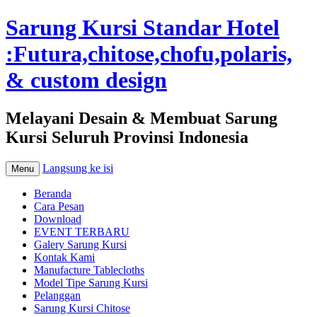
Sarung Kursi Standar Hotel
:Futura,chitose,chofu,polaris,
& custom design
Melayani Desain & Membuat Sarung
Kursi Seluruh Provinsi Indonesia
Langsung ke isi
Menu
Beranda
Cara Pesan
Download
EVENT TERBARU
Galery Sarung Kursi
Kontak Kami
Manufacture Tablecloths
Model Tipe Sarung Kursi
Pelanggan
Sarung Kursi Chitose