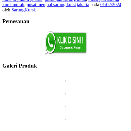
kursi murah
,
pusat menjual sarung kursi jakarta
pada
01/02/2024
oleh
SarungKursi
.
Pemesanan
Galeri Produk