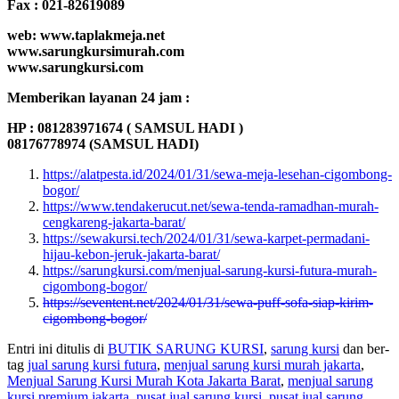
Fax : 021-82619089
web: www.taplakmeja.net
www.sarungkursimurah.com
www.sarungkursi.com
Memberikan layanan 24 jam :
HP : 081283971674 ( SAMSUL HADI )
08176778974 (SAMSUL HADI)
https://alatpesta.id/2024/01/31/sewa-meja-lesehan-cigombong-
bogor/
https://www.tendakerucut.net/sewa-tenda-ramadhan-murah-
cengkareng-jakarta-barat/
https://sewakursi.tech/2024/01/31/sewa-karpet-permadani-
hijau-kebon-jeruk-jakarta-barat/
https://sarungkursi.com/menjual-sarung-kursi-futura-murah-
cigombong-bogor/
https://seventent.net/2024/01/31/sewa-puff-sofa-siap-kirim-
cigombong-bogor/
Entri ini ditulis di
BUTIK SARUNG KURSI
,
sarung kursi
dan ber-
tag
jual sarung kursi futura
,
menjual sarung kursi murah jakarta
,
Menjual Sarung Kursi Murah Kota Jakarta Barat
,
menjual sarung
kursi premium jakarta
,
pusat jual sarung kursi
,
pusat jual sarung