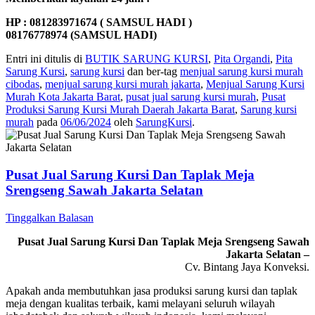
HP : 081283971674 ( SAMSUL HADI )
08176778974 (SAMSUL HADI)
Entri ini ditulis di
BUTIK SARUNG KURSI
,
Pita Organdi
,
Pita
Sarung Kursi
,
sarung kursi
dan ber-tag
menjual sarung kursi murah
cibodas
,
menjual sarung kursi murah jakarta
,
Menjual Sarung Kursi
Murah Kota Jakarta Barat
,
pusat jual sarung kursi murah
,
Pusat
Produksi Sarung Kursi Murah Daerah Jakarta Barat
,
Sarung kursi
murah
pada
06/06/2024
oleh
SarungKursi
.
Pusat Jual Sarung Kursi Dan Taplak Meja
Srengseng Sawah Jakarta Selatan
Tinggalkan Balasan
Pusat Jual Sarung Kursi Dan Taplak Meja Srengseng Sawah
Jakarta Selatan –
Cv. Bintang Jaya Konveksi.
Apakah anda membutuhkan jasa produksi sarung kursi dan taplak
meja dengan kualitas terbaik, kami melayani seluruh wilayah