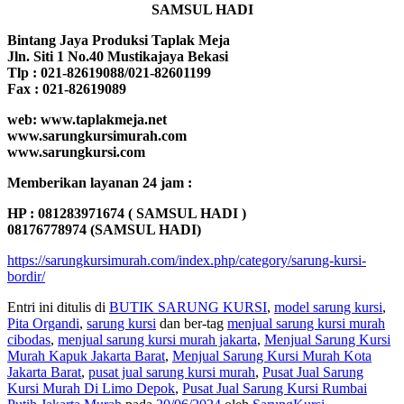
SAMSUL HADI
Bintang Jaya Produksi Taplak Meja
Jln. Siti 1 No.40 Mustikajaya Bekasi
Tlp : 021-82619088/021-82601199
Fax : 021-82619089
web: www.taplakmeja.net
www.sarungkursimurah.com
www.sarungkursi.com
Memberikan layanan 24 jam :
HP : 081283971674 ( SAMSUL HADI )
08176778974 (SAMSUL HADI)
https://sarungkursimurah.com/index.php/category/sarung-kursi-
bordir/
Entri ini ditulis di
BUTIK SARUNG KURSI
,
model sarung kursi
,
Pita Organdi
,
sarung kursi
dan ber-tag
menjual sarung kursi murah
cibodas
,
menjual sarung kursi murah jakarta
,
Menjual Sarung Kursi
Murah Kapuk Jakarta Barat
,
Menjual Sarung Kursi Murah Kota
Jakarta Barat
,
pusat jual sarung kursi murah
,
Pusat Jual Sarung
Kursi Murah Di Limo Depok
,
Pusat Jual Sarung Kursi Rumbai