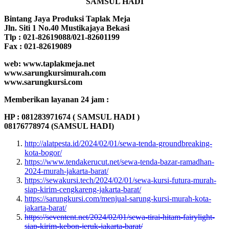
SAMSUL HADI
Bintang Jaya Produksi Taplak Meja
Jln. Siti 1 No.40 Mustikajaya Bekasi
Tlp : 021-82619088/021-82601199
Fax : 021-82619089
web: www.taplakmeja.net
www.sarungkursimurah.com
www.sarungkursi.com
Memberikan layanan 24 jam :
HP : 081283971674 ( SAMSUL HADI )
08176778974 (SAMSUL HADI)
http://alatpesta.id/2024/02/01/sewa-tenda-groundbreaking-
kota-bogor/
https://www.tendakerucut.net/sewa-tenda-bazar-ramadhan-
2024-murah-jakarta-barat/
https://sewakursi.tech/2024/02/01/sewa-kursi-futura-murah-
siap-kirim-cengkareng-jakarta-barat/
https://sarungkursi.com/menjual-sarung-kursi-murah-kota-
jakarta-barat/
https://seventent.net/2024/02/01/sewa-tirai-hitam-fairylight-
siap-kirim-kebon-jeruk-jakarta-barat/