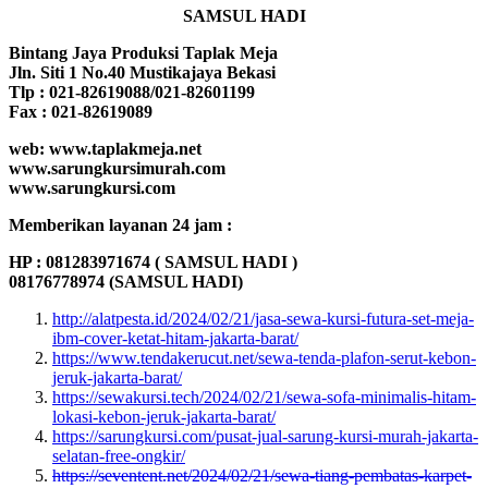
SAMSUL HADI
Bintang Jaya Produksi Taplak Meja
Jln. Siti 1 No.40 Mustikajaya Bekasi
Tlp : 021-82619088/021-82601199
Fax : 021-82619089
web: www.taplakmeja.net
www.sarungkursimurah.com
www.sarungkursi.com
Memberikan layanan 24 jam :
HP : 081283971674 ( SAMSUL HADI )
08176778974 (SAMSUL HADI)
http://alatpesta.id/2024/02/21/jasa-sewa-kursi-futura-set-meja-
ibm-cover-ketat-hitam-jakarta-barat/
https://www.tendakerucut.net/sewa-tenda-plafon-serut-kebon-
jeruk-jakarta-barat/
https://sewakursi.tech/2024/02/21/sewa-sofa-minimalis-hitam-
lokasi-kebon-jeruk-jakarta-barat/
https://sarungkursi.com/pusat-jual-sarung-kursi-murah-jakarta-
selatan-free-ongkir/
https://seventent.net/2024/02/21/sewa-tiang-pembatas-karpet-