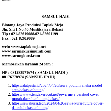
SAMSUL HADI
Bintang Jaya Produksi Taplak Meja
Jln. Siti 1 No.40 Mustikajaya Bekasi
Tlp : 021-82619088/021-82601199
Fax : 021-82619089
web: www.taplakmeja.net
www.sarungkursimurah.com
www.sarungkursi.com
Memberikan layanan 24 jam :
HP : 081283971674 ( SAMSUL HADI )
08176778974 (SAMSUL HADI)
https://alatpesta.id/2024/04/26/sewa-podium-aneka-model-
area-bekasi-cibitung/
https://www.tendakerucut.net/sewa-meja-barstool-cover-
murah-daerah-cibitung-bekasi/
https://sewakursi.tech/2024/04/26/sewa-kursi-futura-cover-
daerah-bekasi-cibitung/