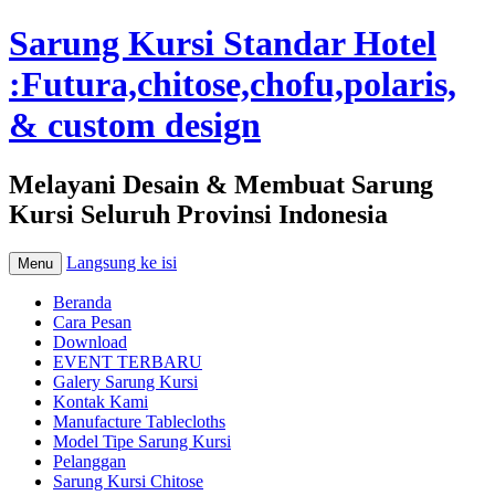
Sarung Kursi Standar Hotel
:Futura,chitose,chofu,polaris,
& custom design
Melayani Desain & Membuat Sarung
Kursi Seluruh Provinsi Indonesia
Langsung ke isi
Menu
Beranda
Cara Pesan
Download
EVENT TERBARU
Galery Sarung Kursi
Kontak Kami
Manufacture Tablecloths
Model Tipe Sarung Kursi
Pelanggan
Sarung Kursi Chitose