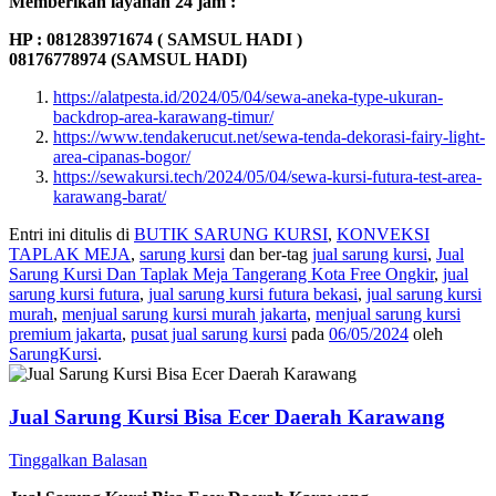
Memberikan layanan 24 jam :
HP : 081283971674 ( SAMSUL HADI )
08176778974 (SAMSUL HADI)
https://alatpesta.id/2024/05/04/sewa-aneka-type-ukuran-
backdrop-area-karawang-timur/
https://www.tendakerucut.net/sewa-tenda-dekorasi-fairy-light-
area-cipanas-bogor/
https://sewakursi.tech/2024/05/04/sewa-kursi-futura-test-area-
karawang-barat/
Entri ini ditulis di
BUTIK SARUNG KURSI
,
KONVEKSI
TAPLAK MEJA
,
sarung kursi
dan ber-tag
jual sarung kursi
,
Jual
Sarung Kursi Dan Taplak Meja Tangerang Kota Free Ongkir
,
jual
sarung kursi futura
,
jual sarung kursi futura bekasi
,
jual sarung kursi
murah
,
menjual sarung kursi murah jakarta
,
menjual sarung kursi
premium jakarta
,
pusat jual sarung kursi
pada
06/05/2024
oleh
SarungKursi
.
Jual Sarung Kursi Bisa Ecer Daerah Karawang
Tinggalkan Balasan