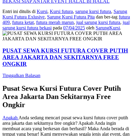
BEKASI SIAP ANTAR EVENT HALAL BI HALAL
Entri ini ditulis di
Kursi
,
Kursi futura
,
sarung kursi futura
,
Sarung
Kursi Futura Exlusive
,
Sarung Kursi Futura Pita
dan ber-tag
futura
409
,
futura ketat
,
futura merah marun
,
jual sarung kursi futura
,
jual
sarung kursi futura bekasi
pada
07/04/2025
oleh
SarungKursi
.
PUSAT SEWA KURSI FUTURA COVER PUTIH
AREA JAKARTA DAN SEKITARNYA FREE
ONGKIR
Tinggalkan Balasan
Pusat Sewa Kursi Futura Cover Putih
Area Jakarta Dan Sekitarnya Free
Ongkir
Apakah
Anda sedang mencari pusat sewa kursi futura cover putih
area jakarta dan sekitarnya free ongkir? Apakah Anda ingin
membuat acara yang berkesan dan berhasil? Maka Anda berada di
tempat yang benar! Kami menyewakan segala jenis alat event, dan