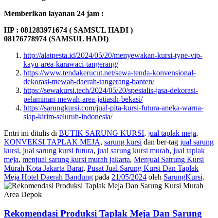
Memberikan layanan 24 jam :
HP : 081283971674 ( SAMSUL HADI )
08176778974 (SAMSUL HADI)
http://alatpesta.id/2024/05/20/menyewakan-kursi-type-vip-
kayu-area-karawaci-tangerang/
https://www.tendakerucut.net/sewa-tenda-konvensional-
dekorasi-mewah-daerah-tangerang-banten/
https://sewakursi.tech/2024/05/20/spesialis-jasa-dekorasi-
pelaminan-mewah-area-jatiasih-bekasi/
https://sarungkursi.com/jual-pita-kursi-futura-aneka-warna-
siap-kirim-seluruh-indonesia/
Entri ini ditulis di
BUTIK SARUNG KURSI
,
jual taplak meja
,
KONVEKSI TAPLAK MEJA
,
sarung kursi
dan ber-tag
jual sarung
kursi
,
jual sarung kursi futura
,
jual sarung kursi murah
,
jual taplak
meja
,
menjual sarung kursi murah jakarta
,
Menjual Satrung Kursi
Murah Kota Jakarta Barat
,
Pusat Jual Sarung Kursi Dan Taplak
Meja Hotel Daerah Bandung
pada
21/05/2024
oleh
SarungKursi
.
Rekomendasi Produksi Taplak Meja Dan Sarung