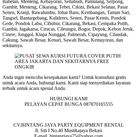
Babelan, Menteng, Kebayoran, Setiabudi, Pamulang, Serpong,
Gambir, Menteng, Cikarang, Tebet, Cikini, Bekasi Selatan, Pasar
Senen, Kranji, Rawalumbu, Johar Baru, Kembangan, Taman Sari,
Tangsel, Bantargebang, Kalideres, Senen, Pasar Kemis, Pondok
Gede, Pondok Labu, Cibubur, Cikarang, Bekasi, Cempaka Putih,
Gambir, Jagakarsa, Ciracas, Cileungsi, Bogor, Depok, Kebon Jeruk,
Cinere, Jonggol, Klapa Nunggal, Palmerah, Cipayung, Cilandak,
Cakung, Sawah Besar, Kenari, Sawah Besar, Kemayoran, dan
sekitarnya.
Anda ingin mencoba kesepakatan kami? Untuk konsultasi gratis
untuk acara Anda, hubungi kami. Kami siap menyediakan layanan
terbaik untuk acara spesial Anda.
HUBUNGI KAMI
PELAYAN CEPAT BUNGA 087870165555
CV.BINTANG JAYA PARTY EQUIPMENT RENTAL
Jl. Siti I No.40 Mustikajaya Bekasi
E-mail. bintangjaya75@yahoo.com