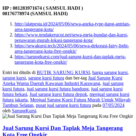
HP : 081283971674 ( SAMSUL HADI )
08176778974 (SAMSUL HADI)
http://alatpesta.id/2024/05/06/sewa-aneka-type-tiang-antrian-
area-tangerang-kota/
https://www.tendakerucut.net/sewa-meja-bundar-dan-kursi-
penawaran-murah-lokasi-tangerang-kota/
https://sewakursi.tech/2024/05/06/sewa-dekorasi-fairy-light-
area-tangerang-kota-free-ongkir/
https://sarungkursi.com/jual-sarung-kursi-dan-taplak-meja-
tangerang-kota-free-ongkir/
Entri ini ditulis di
BUTIK SARUNG KURSI
,
harga sarung kursi
,
sarung kursi
,
sarung kursi futura
dan ber-tag
Jual Sarung Kursi
Aneka Warna Daerah Kawasan Industri Karawang
,
jual sarung
kursi futura
,
jual sarung kursi futura bandung
,
jual sarung kursi
futura bekasi
,
Jual sarung kursi futura depok
,
menjual sarung kursi
futura jakarta
,
Menjual Sarung Kursi Futura Murah Untuk Wilayah
Tambun Selatan
,
pusat jual sarung kursi futura
pada
07/05/2024
oleh
SarungKursi
.
Jual Sarung Kursi Dan Taplak Meja Tangerang
Kota Free Ongkir