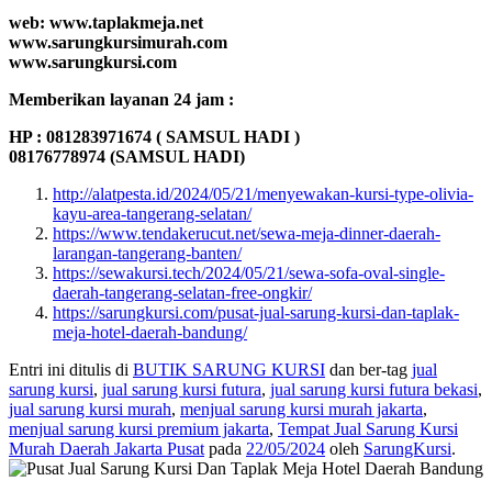
web: www.taplakmeja.net
www.sarungkursimurah.com
www.sarungkursi.com
Memberikan layanan 24 jam :
HP : 081283971674 ( SAMSUL HADI )
08176778974 (SAMSUL HADI)
http://alatpesta.id/2024/05/21/menyewakan-kursi-type-olivia-
kayu-area-tangerang-selatan/
https://www.tendakerucut.net/sewa-meja-dinner-daerah-
larangan-tangerang-banten/
https://sewakursi.tech/2024/05/21/sewa-sofa-oval-single-
daerah-tangerang-selatan-free-ongkir/
https://sarungkursi.com/pusat-jual-sarung-kursi-dan-taplak-
meja-hotel-daerah-bandung/
Entri ini ditulis di
BUTIK SARUNG KURSI
dan ber-tag
jual
sarung kursi
,
jual sarung kursi futura
,
jual sarung kursi futura bekasi
,
jual sarung kursi murah
,
menjual sarung kursi murah jakarta
,
menjual sarung kursi premium jakarta
,
Tempat Jual Sarung Kursi
Murah Daerah Jakarta Pusat
pada
22/05/2024
oleh
SarungKursi
.