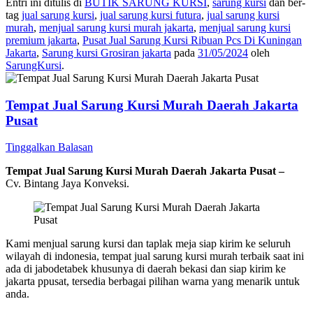
Entri ini ditulis di
BUTIK SARUNG KURSI
,
sarung kursi
dan ber-
tag
jual sarung kursi
,
jual sarung kursi futura
,
jual sarung kursi
murah
,
menjual sarung kursi murah jakarta
,
menjual sarung kursi
premium jakarta
,
Pusat Jual Sarung Kursi Ribuan Pcs Di Kuningan
Jakarta
,
Sarung kursi Grosiran jakarta
pada
31/05/2024
oleh
SarungKursi
.
Tempat Jual Sarung Kursi Murah Daerah Jakarta
Pusat
Tinggalkan Balasan
Tempat Jual Sarung Kursi Murah Daerah Jakarta Pusat –
Cv. Bintang Jaya Konveksi.
Kami menjual sarung kursi dan taplak meja siap kirim ke seluruh
wilayah di indonesia, tempat jual sarung kursi murah terbaik saat ini
ada di jabodetabek khusunya di daerah bekasi dan siap kirim ke
jakarta ppusat, tersedia berbagai pilihan warna yang menarik untuk
anda.