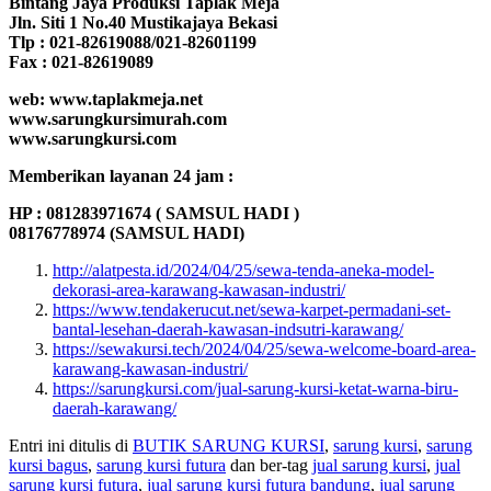
Bintang Jaya Produksi Taplak Meja
Jln. Siti 1 No.40 Mustikajaya Bekasi
Tlp : 021-82619088/021-82601199
Fax : 021-82619089
web: www.taplakmeja.net
www.sarungkursimurah.com
www.sarungkursi.com
Memberikan layanan 24 jam :
HP : 081283971674 ( SAMSUL HADI )
08176778974 (SAMSUL HADI)
http://alatpesta.id/2024/04/25/sewa-tenda-aneka-model-
dekorasi-area-karawang-kawasan-industri/
https://www.tendakerucut.net/sewa-karpet-permadani-set-
bantal-lesehan-daerah-kawasan-indsutri-karawang/
https://sewakursi.tech/2024/04/25/sewa-welcome-board-area-
karawang-kawasan-industri/
https://sarungkursi.com/jual-sarung-kursi-ketat-warna-biru-
daerah-karawang/
Entri ini ditulis di
BUTIK SARUNG KURSI
,
sarung kursi
,
sarung
kursi bagus
,
sarung kursi futura
dan ber-tag
jual sarung kursi
,
jual
sarung kursi futura
,
jual sarung kursi futura bandung
,
jual sarung