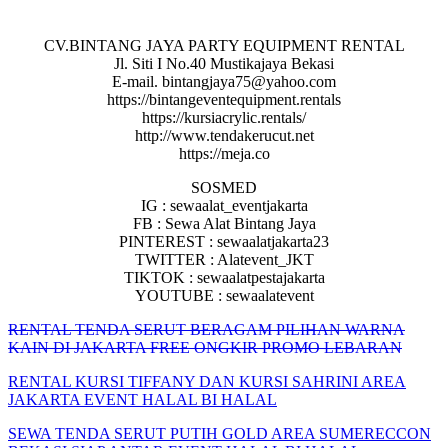
CV.BINTANG JAYA PARTY EQUIPMENT RENTAL
Jl. Siti I No.40 Mustikajaya Bekasi
E-mail. bintangjaya75@yahoo.com
https://bintangeventequipment.rentals
https://kursiacrylic.rentals/
http://www.tendakerucut.net
https://meja.co
SOSMED
IG : sewaalat_eventjakarta
FB : Sewa Alat Bintang Jaya
PINTEREST : sewaalatjakarta23
TWITTER : Alatevent_JKT
TIKTOK : sewaalatpestajakarta
YOUTUBE : sewaalatevent
RENTAL TENDA SERUT BERAGAM PILIHAN WARNA
KAIN DI JAKARTA FREE ONGKIR PROMO LEBARAN
RENTAL KURSI TIFFANY DAN KURSI SAHRINI AREA
JAKARTA EVENT HALAL BI HALAL
SEWA TENDA SERUT PUTIH GOLD AREA SUMERECCON