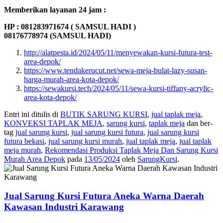
Memberikan layanan 24 jam :
HP : 081283971674 ( SAMSUL HADI )
08176778974 (SAMSUL HADI)
http://alatpesta.id/2024/05/11/menyewakan-kursi-futura-test-
area-depok/
https://www.tendakerucut.net/sewa-meja-bulat-lazy-susan-
harga-murah-area-kota-depok/
https://sewakursi.tech/2024/05/11/sewa-kursi-tiffany-acrylic-
area-kota-depok/
Entri ini ditulis di
BUTIK SARUNG KURSI
,
jual taplak meja
,
KONVEKSI TAPLAK MEJA
,
sarung kursi
,
taplak meja
dan ber-
tag
jual sarung kursi
,
jual sarung kursi futura
,
jual sarung kursi
futura bekasi
,
jual sarung kursi murah
,
jual taplak meja
,
jual taplak
meja murah
,
Rekomendasi Produksi Taplak Meja Dan Sarung Kursi
Murah Area Depok
pada
13/05/2024
oleh
SarungKursi
.
Jual Sarung Kursi Futura Aneka Warna Daerah
Kawasan Industri Karawang