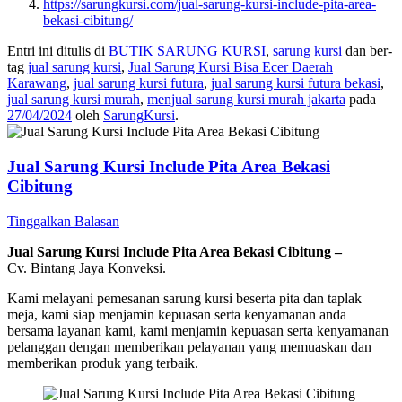
https://sarungkursi.com/jual-sarung-kursi-include-pita-area-
bekasi-cibitung/
Entri ini ditulis di
BUTIK SARUNG KURSI
,
sarung kursi
dan ber-
tag
jual sarung kursi
,
Jual Sarung Kursi Bisa Ecer Daerah
Karawang
,
jual sarung kursi futura
,
jual sarung kursi futura bekasi
,
jual sarung kursi murah
,
menjual sarung kursi murah jakarta
pada
27/04/2024
oleh
SarungKursi
.
Jual Sarung Kursi Include Pita Area Bekasi
Cibitung
Tinggalkan Balasan
Jual Sarung Kursi Include Pita Area Bekasi Cibitung –
Cv. Bintang Jaya Konveksi.
Kami melayani pemesanan sarung kursi beserta pita dan taplak
meja, kami siap menjamin kepuasan serta kenyamanan anda
bersama layanan kami, kami menjamin kepuasan serta kenyamanan
pelanggan dengan memberikan pelayanan yang memuaskan dan
memberikan produk yang terbaik.