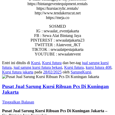
https://bintangeventequipment.rentals
https://kursiacrylic.rentals/
http://www.tendakerucut.net
https://meja.co
SOSMED
IG : sewaalat_eventjakarta
FB : Sewa Alat Bintang Jaya
PINTEREST : sewaalatjakarta23
TWITTER : Alatevent_JKT
TIKTOK : sewaalatpestajakarta
YOUTUBE : sewaalatevent
Entri ini ditulis di
Kursi
,
Kursi futura
dan ber-tag
jual sarung kursi
futura
,
jual sarung kursi futura bekasi
,
Kursi futura
,
kursi futura 408
,
Kursi futura jakarta
pada
28/02/2025
oleh
SarungKursi
.
Pusat Jual Sarung Kursi Ribuan Pcs Di Kuningan
Jakarta
Tinggalkan Balasan
Pusat Jual Sarung Kursi Ribuan Pcs Di Kuningan Jakarta –