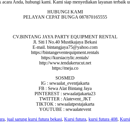
 acara Anda, hubungi kami. Kami siap menyediakan layanan terbaik un
HUBUNGI KAMI
PELAYAN CEPAT BUNGA 087870165555
CV.BINTANG JAYA PARTY EQUIPMENT RENTAL
Jl. Siti I No.40 Mustikajaya Bekasi
E-mail. bintangjaya75@yahoo.com
https://bintangeventequipment.rentals
https://kursiacrylic.rentals/
http://www.tendakerucut.net
https://meja.co
SOSMED
IG : sewaalat_eventjakarta
FB : Sewa Alat Bintang Jaya
PINTEREST : sewaalatjakarta23
TWITTER : Alatevent_JKT
TIKTOK : sewaalatpestajakarta
YOUTUBE : sewaalatevent
ura
,
jual sarung kursi futura bekasi
,
Kursi futura
,
kursi futura 408
,
Kursi