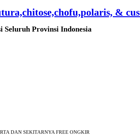
ura,chitose,chofu,polaris, & cu
Seluruh Provinsi Indonesia