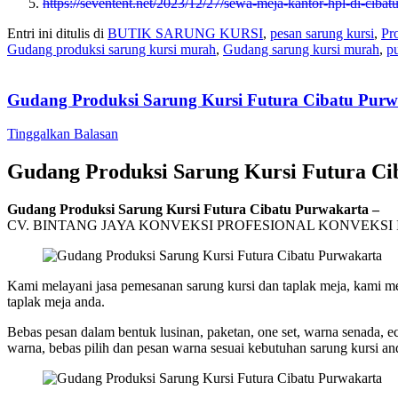
https://seventent.net/2023/12/27/sewa-meja-kantor-hpl-di-cibat
Entri ini ditulis di
BUTIK SARUNG KURSI
,
pesan sarung kursi
,
Pr
Gudang produksi sarung kursi murah
,
Gudang sarung kursi murah
,
pu
Gudang Produksi Sarung Kursi Futura Cibatu Purw
Tinggalkan Balasan
Gudang Produksi Sarung Kursi Futura Ci
Gudang Produksi Sarung Kursi Futura Cibatu Purwakarta –
CV. BINTANG JAYA KONVEKSI PROFESIONAL KONVEKSI
Kami melayani jasa pemesanan sarung kursi dan taplak meja, kami me
taplak meja anda.
Bebas pesan dalam bentuk lusinan, paketan, one set, warna senada, ece
warna, bebas pilih dan pesan warna sesuai kebutuhan sarung kursi an