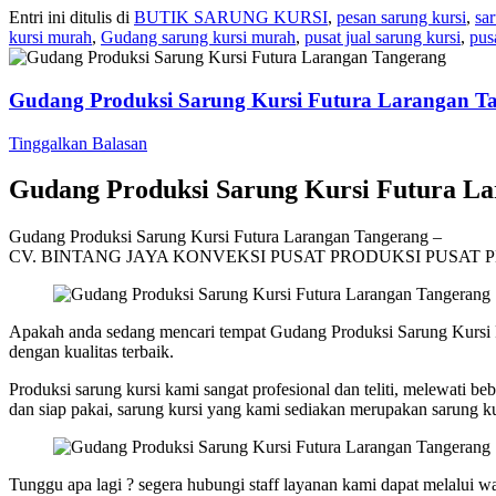
Entri ini ditulis di
BUTIK SARUNG KURSI
,
pesan sarung kursi
,
sa
kursi murah
,
Gudang sarung kursi murah
,
pusat jual sarung kursi
,
pus
Gudang Produksi Sarung Kursi Futura Larangan T
Tinggalkan Balasan
Gudang Produksi Sarung Kursi Futura L
Gudang Produksi Sarung Kursi Futura Larangan Tangerang –
CV. BINTANG JAYA KONVEKSI PUSAT PRODUKSI PUSAT
Apakah anda sedang mencari tempat Gudang Produksi Sarung Kursi F
dengan kualitas terbaik.
Produksi sarung kursi kami sangat profesional dan teliti, melewati b
dan siap pakai, sarung kursi yang kami sediakan merupakan sarung kur
Tunggu apa lagi ? segera hubungi staff layanan kami dapat melalui 