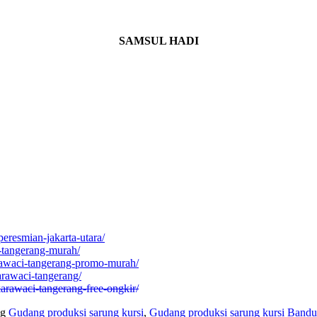
SAMSUL HADI
eresmian-jakarta-utara/
-tangerang-murah/
arawaci-tangerang-promo-murah/
arawaci-tangerang/
karawaci-tangerang-free-ongkir/
ag
Gudang produksi sarung kursi
,
Gudang produksi sarung kursi Band