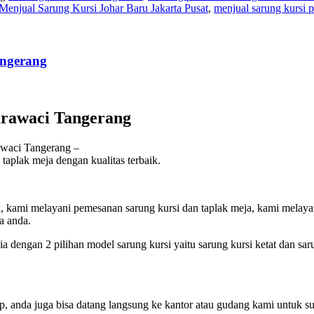
Menjual Sarung Kursi Johar Baru Jakarta Pusat
,
menjual sarung kursi 
angerang
arawaci Tangerang
waci Tangerang –
aplak meja dengan kualitas terbaik.
ik, kami melayani pemesanan sarung kursi dan taplak meja, kami melay
a anda.
 dengan 2 pilihan model sarung kursi yaitu sarung kursi ketat dan sarun
p, anda juga bisa datang langsung ke kantor atau gudang kami untuk s