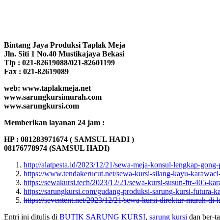
Bintang Jaya Produksi Taplak Meja
Jln. Siti 1 No.40 Mustikajaya Bekasi
Tlp : 021-82619088/021-82601199
Fax : 021-82619089
web: www.taplakmeja.net
www.sarungkursimurah.com
www.sarungkursi.com
Memberikan layanan 24 jam :
HP : 081283971674 ( SAMSUL HADI )
08176778974 (SAMSUL HADI)
http://alatpesta.id/2023/12/21/sewa-meja-konsul-lengkap-gong-p
https://www.tendakerucut.net/sewa-kursi-silang-kayu-karawaci
https://sewakursi.tech/2023/12/21/sewa-kursi-susun-ftr-405-k
https://sarungkursi.com/gudang-produksi-sarung-kursi-futura-k
https://seventent.net/2023/12/21/sewa-kursi-direktur-murah-di-
Entri ini ditulis di
BUTIK SARUNG KURSI
,
sarung kursi
dan ber-t