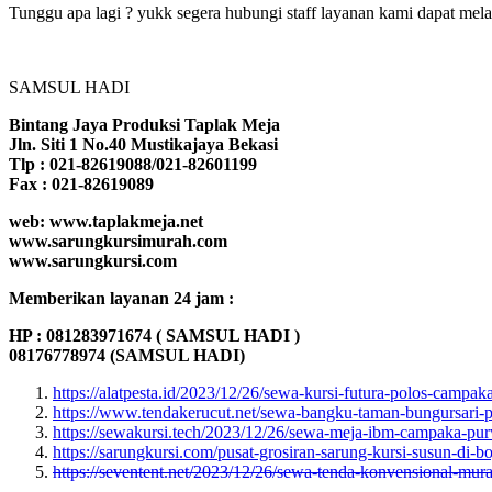
Tunggu apa lagi ? yukk segera hubungi staff layanan kami dapat mela
SAMSUL HADI
Bintang Jaya Produksi Taplak Meja
Jln. Siti 1 No.40 Mustikajaya Bekasi
Tlp : 021-82619088/021-82601199
Fax : 021-82619089
web: www.taplakmeja.net
www.sarungkursimurah.com
www.sarungkursi.com
Memberikan layanan 24 jam :
HP : 081283971674 ( SAMSUL HADI )
08176778974 (SAMSUL HADI)
https://alatpesta.id/2023/12/26/sewa-kursi-futura-polos-campak
https://www.tendakerucut.net/sewa-bangku-taman-bungursari-
https://sewakursi.tech/2023/12/26/sewa-meja-ibm-campaka-pur
https://sarungkursi.com/pusat-grosiran-sarung-kursi-susun-di-b
https://seventent.net/2023/12/26/sewa-tenda-konvensional-mur