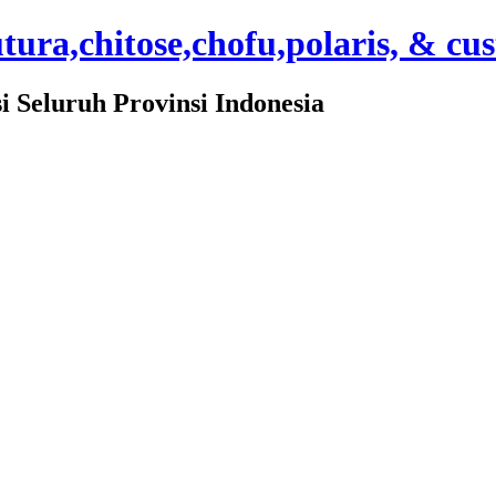
ura,chitose,chofu,polaris, & cu
Seluruh Provinsi Indonesia