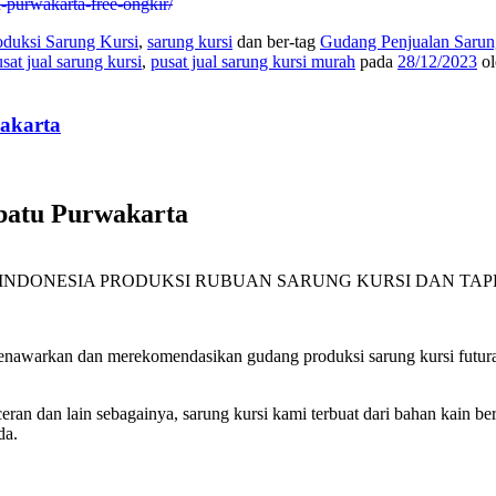
u-purwakarta-free-ongkir/
oduksi Sarung Kursi
,
sarung kursi
dan ber-tag
Gudang Penjualan Sarun
sat jual sarung kursi
,
pusat jual sarung kursi murah
pada
28/12/2023
o
akarta
batu Purwakarta
 INDONESIA PRODUKSI RUBUAN SARUNG KURSI DAN TAP
nawarkan dan merekomendasikan gudang produksi sarung kursi futura c
ran dan lain sebagainya, sarung kursi kami terbuat dari bahan kain ber
da.