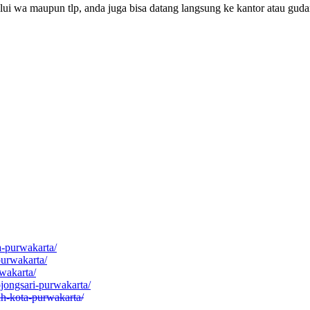
lui wa maupun tlp, anda juga bisa datang langsung ke kantor atau gud
a-purwakarta/
purwakarta/
wakarta/
ojongsari-purwakarta/
ah-kota-purwakarta/