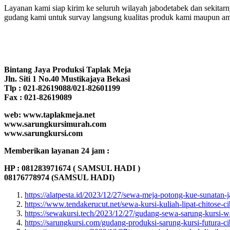
Layanan kami siap kirim ke seluruh wilayah jabodetabek dan sekitarn
gudang kami untuk survay langsung kualitas produk kami maupun am
Bintang Jaya Produksi Taplak Meja
Jln. Siti 1 No.40 Mustikajaya Bekasi
Tlp : 021-82619088/021-82601199
Fax : 021-82619089
web: www.taplakmeja.net
www.sarungkursimurah.com
www.sarungkursi.com
Memberikan layanan 24 jam :
HP : 081283971674 ( SAMSUL HADI )
08176778974 (SAMSUL HADI)
https://alatpesta.id/2023/12/27/sewa-meja-potong-kue-sunatan-ja
https://www.tendakerucut.net/sewa-kursi-kuliah-lipat-chitose-c
https://sewakursi.tech/2023/12/27/gudang-sewa-sarung-kursi-w
https://sarungkursi.com/gudang-produksi-sarung-kursi-futura-c