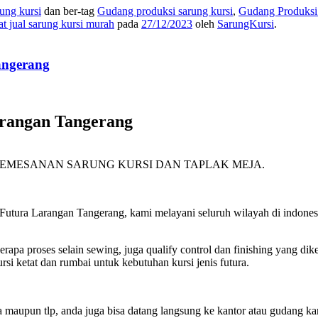
rung kursi
dan ber-tag
Gudang produksi sarung kursi
,
Gudang Produksi 
at jual sarung kursi murah
pada
27/12/2023
oleh
SarungKursi
.
angerang
arangan Tangerang
 PEMESANAN SARUNG KURSI DAN TAPLAK MEJA.
utura Larangan Tangerang, kami melayani seluruh wilayah di indonesi
eberapa proses selain sewing, juga qualify control dan finishing yang 
si ketat dan rumbai untuk kebutuhan kursi jenis futura.
wa maupun tlp, anda juga bisa datang langsung ke kantor atau gudang 