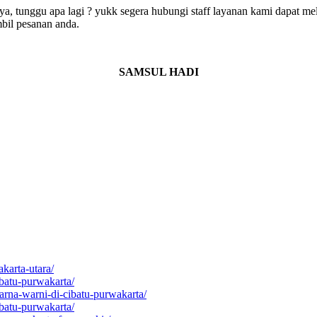
ya, tunggu apa lagi ? yukk segera hubungi staff layanan kami dapat mel
bil pesanan anda.
SAMSUL HADI
karta-utara/
ibatu-purwakarta/
arna-warni-di-cibatu-purwakarta/
ibatu-purwakarta/