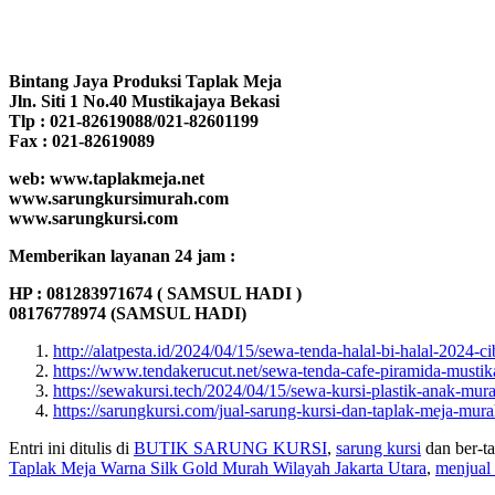
Bintang Jaya Produksi Taplak Meja
Jln. Siti 1 No.40 Mustikajaya Bekasi
Tlp : 021-82619088/021-82601199
Fax : 021-82619089
web: www.taplakmeja.net
www.sarungkursimurah.com
www.sarungkursi.com
Memberikan layanan 24 jam :
HP : 081283971674 ( SAMSUL HADI )
08176778974 (SAMSUL HADI)
http://alatpesta.id/2024/04/15/sewa-tenda-halal-bi-halal-2024-c
https://www.tendakerucut.net/sewa-tenda-cafe-piramida-mustik
https://sewakursi.tech/2024/04/15/sewa-kursi-plastik-anak-mura
https://sarungkursi.com/jual-sarung-kursi-dan-taplak-meja-mura
Entri ini ditulis di
BUTIK SARUNG KURSI
,
sarung kursi
dan ber-t
Taplak Meja Warna Silk Gold Murah Wilayah Jakarta Utara
,
menjual 