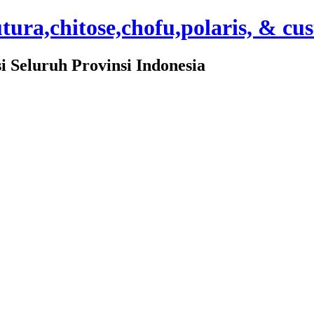
ura,chitose,chofu,polaris, & cu
Seluruh Provinsi Indonesia