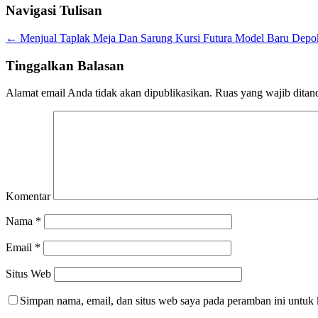
Navigasi Tulisan
←
Menjual Taplak Meja Dan Sarung Kursi Futura Model Baru Depo
Tinggalkan Balasan
Alamat email Anda tidak akan dipublikasikan.
Ruas yang wajib ditan
Komentar
Nama
*
Email
*
Situs Web
Simpan nama, email, dan situs web saya pada peramban ini untuk 