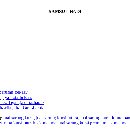
SAMSUL HADI
ibarusah-bekasi/
ajaya-kota-bekasi/
h-wilayah-jakarta-barat/
h-wilayah-jakarta-barat/
ag
jual sarung kursi
,
jual sarung kursi futura
,
jual sarung kursi futura b
sarung kursi murah jakarta
,
menjual sarung kursi premium jakarta
,
menj