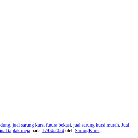
andung
,
jual sarung kursi futura bekasi
,
jual sarung kursi murah
,
Jual
ual taplak meja
pada
17/04/2024
oleh
SarungKursi
.