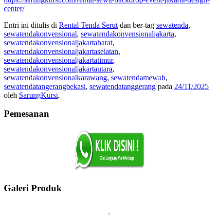
center/
Entri ini ditulis di
Rental Tenda Serut
dan ber-tag
sewatenda
,
sewatendakonvensional
,
sewatendakonvensionaljakarta
,
sewatendakonvensionaljakartabarat
,
sewatendakonvensionaljakartaselatan
,
sewatendakonvensionaljakartatimur
,
sewatendakonvensionaljakartautara
,
sewatendakonvensionalkarawang
,
sewatendamewah
,
sewatendatangerangbekasi
,
sewatendatanggerang
pada
24/11/2025
oleh
SarungKursi
.
Pemesanan
Galeri Produk