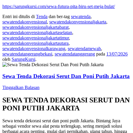
https://sarungkursi.com/sewa-futura-pita-biru-set-meja-bulat/
Entri ini ditulis di
Tenda
dan ber-tag
sewatenda
,
sewatendakonvensional
,
sewatendakonvensionaljakarta
,
sewatendakonvensionaljakartabarat
,
sewatendakonvensionaljakartaselatan
,
sewatendakonvensionaljakartatimur
,
sewatendakonvensionaljakartautara
,
sewatendakonvensionalkarawang
,
sewatendamewah
,
sewatendatangerangbekasi
,
sewatendatanggerang
pada
13/07/2026
oleh
SarungKursi
.
Sewa Tenda Dekorasi Serut Dan Poni Putih Jakarta
Tinggalkan Balasan
SEWA TENDA DEKORASI SERUT DAN
PONI PUTIH JAKARTA
Sewa tenda dekorasi serut dan poni putih Jakarta. Bintang Jaya
sebagai vendor sewa alat pesta terlengkap, sering menjadi solusi
berbagai acara penting, mulai dari pernikahan, ulang tahun, hingga