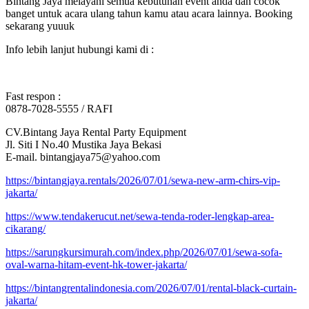
Bintang Jaya melayani semua kebutuhan event anda dan cocok
banget untuk acara ulang tahun kamu atau acara lainnya. Booking
sekarang yuuuk
Info lebih lanjut hubungi kami di :
Fast respon :
0878-7028-5555 / RAFI
CV.Bintang Jaya Rental Party Equipment
Jl. Siti I No.40 Mustika Jaya Bekasi
E-mail. bintangjaya75@yahoo.com
https://bintangjaya.rentals/2026/07/01/sewa-new-arm-chirs-vip-
jakarta/
https://www.tendakerucut.net/sewa-tenda-roder-lengkap-area-
cikarang/
https://sarungkursimurah.com/index.php/2026/07/01/sewa-sofa-
oval-warna-hitam-event-hk-tower-jakarta/
https://bintangrentalindonesia.com/2026/07/01/rental-black-curtain-
jakarta/