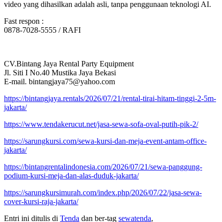
video yang dihasilkan adalah asli, tanpa penggunaan teknologi AI.
Fast respon :
0878-7028-5555 / RAFI
CV.Bintang Jaya Rental Party Equipment
Jl. Siti I No.40 Mustika Jaya Bekasi
E-mail. bintangjaya75@yahoo.com
https://bintangjaya.rentals/2026/07/21/rental-tirai-hitam-tinggi-2-5m-
jakarta/
https://www.tendakerucut.net/jasa-sewa-sofa-oval-putih-pik-2/
https://sarungkursi.com/sewa-kursi-dan-meja-event-antam-office-
jakarta/
https://bintangrentalindonesia.com/2026/07/21/sewa-panggung-
podium-kursi-meja-dan-alas-duduk-jakarta/
https://sarungkursimurah.com/index.php/2026/07/22/jasa-sewa-
cover-kursi-raja-jakarta/
Entri ini ditulis di
Tenda
dan ber-tag
sewatenda
,