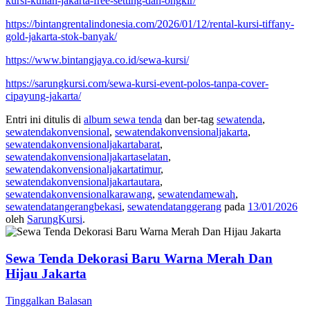
kursi-kuliah-jakarta-free-setting-dan-ongkir/
https://bintangrentalindonesia.com/2026/01/12/rental-kursi-tiffany-
gold-jakarta-stok-banyak/
https://www.bintangjaya.co.id/sewa-kursi/
https://sarungkursi.com/sewa-kursi-event-polos-tanpa-cover-
cipayung-jakarta/
Entri ini ditulis di
album sewa tenda
dan ber-tag
sewatenda
,
sewatendakonvensional
,
sewatendakonvensionaljakarta
,
sewatendakonvensionaljakartabarat
,
sewatendakonvensionaljakartaselatan
,
sewatendakonvensionaljakartatimur
,
sewatendakonvensionaljakartautara
,
sewatendakonvensionalkarawang
,
sewatendamewah
,
sewatendatangerangbekasi
,
sewatendatanggerang
pada
13/01/2026
oleh
SarungKursi
.
Sewa Tenda Dekorasi Baru Warna Merah Dan
Hijau Jakarta
Tinggalkan Balasan