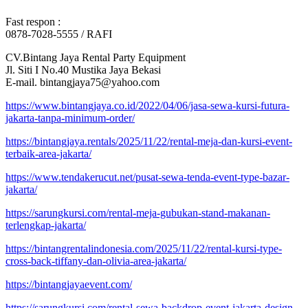
Fast respon :
0878-7028-5555 / RAFI
CV.Bintang Jaya Rental Party Equipment
Jl. Siti I No.40 Mustika Jaya Bekasi
E-mail. bintangjaya75@yahoo.com
https://www.bintangjaya.co.id/2022/04/06/jasa-sewa-kursi-futura-
jakarta-tanpa-minimum-order/
https://bintangjaya.rentals/2025/11/22/rental-meja-dan-kursi-event-
terbaik-area-jakarta/
https://www.tendakerucut.net/pusat-sewa-tenda-event-type-bazar-
jakarta/
https://sarungkursi.com/rental-meja-gubukan-stand-makanan-
terlengkap-jakarta/
https://bintangrentalindonesia.com/2025/11/22/rental-kursi-type-
cross-back-tiffany-dan-olivia-area-jakarta/
https://bintangjayaevent.com/
https://sarungkursi.com/rental-sewa-backdrop-event-jakarta-design-