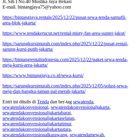
Jl. Siti I No.40 Mustika Jaya Bekasi
E-mail. bintangjaya75@yahoo.com
https://bintangjaya.rentals/2025/12/22/pusat-sewa-tenda-sarnafil-
area-blok-jakarta/
https://www.tendakerucut.net/rental-misty-fan-area-sunter-jakut/
https://sarungkursimurah.com/index.php/2025/12/22/pusat-rental-
sarung-kursi-putih-jakarta/
https://bintangrentalindonesia.com/2025/12/22/paket-sewa-tenda-
meja-kursi-area-jakarta/
https://www.bintangjaya.co.id/sewa-kursi/
https://sarungkursimurah.com/index.php/2025/12/05/solusi-sewa-
meja-dan-bangku-taman-pal-merah-jakarta/
Entri ini ditulis di
Tenda
dan ber-tag
sewatenda
,
sewatendakonvensional
,
sewatendakonvensionaljakarta
,
sewatendakonvensionaljakartabarat
,
sewatendakonvensionaljakartaselatan
,
sewatendakonvensionaljakartatimur
,
sewatendakonvensionaljakartautara
,
sewatendakonvensionalkarawang
,
sewatendamewah
,