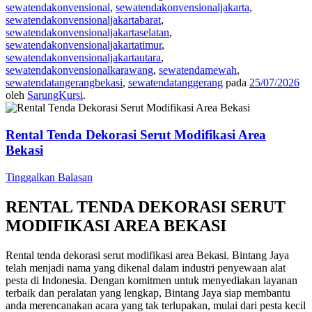
sewatendakonvensional
,
sewatendakonvensionaljakarta
,
sewatendakonvensionaljakartabarat
,
sewatendakonvensionaljakartaselatan
,
sewatendakonvensionaljakartatimur
,
sewatendakonvensionaljakartautara
,
sewatendakonvensionalkarawang
,
sewatendamewah
,
sewatendatangerangbekasi
,
sewatendatanggerang
pada
25/07/2026
oleh
SarungKursi
.
Rental Tenda Dekorasi Serut Modifikasi Area
Bekasi
Tinggalkan Balasan
RENTAL TENDA DEKORASI SERUT
MODIFIKASI AREA BEKASI
Rental tenda dekorasi serut modifikasi area Bekasi. Bintang Jaya
telah menjadi nama yang dikenal dalam industri penyewaan alat
pesta di Indonesia. Dengan komitmen untuk menyediakan layanan
terbaik dan peralatan yang lengkap, Bintang Jaya siap membantu
anda merencanakan acara yang tak terlupakan, mulai dari pesta kecil