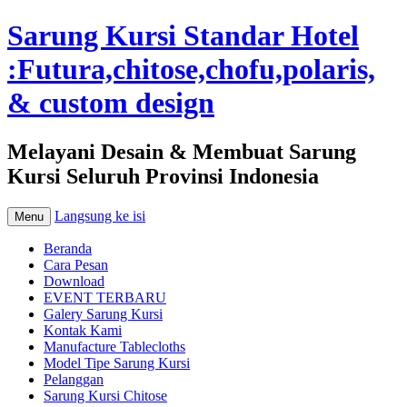
Sarung Kursi Standar Hotel
:Futura,chitose,chofu,polaris,
& custom design
Melayani Desain & Membuat Sarung
Kursi Seluruh Provinsi Indonesia
Langsung ke isi
Menu
Beranda
Cara Pesan
Download
EVENT TERBARU
Galery Sarung Kursi
Kontak Kami
Manufacture Tablecloths
Model Tipe Sarung Kursi
Pelanggan
Sarung Kursi Chitose