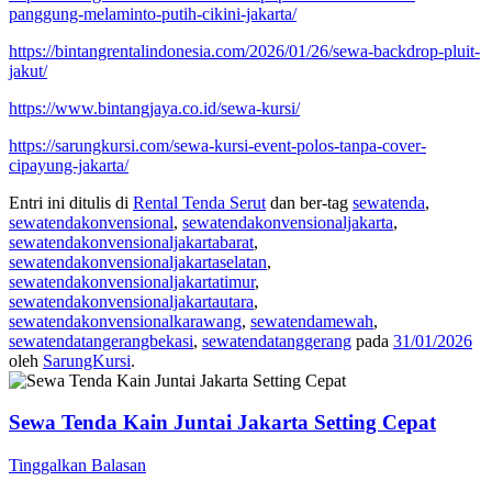
panggung-melaminto-putih-cikini-jakarta/
https://bintangrentalindonesia.com/2026/01/26/sewa-backdrop-pluit-
jakut/
https://www.bintangjaya.co.id/sewa-kursi/
https://sarungkursi.com/sewa-kursi-event-polos-tanpa-cover-
cipayung-jakarta/
Entri ini ditulis di
Rental Tenda Serut
dan ber-tag
sewatenda
,
sewatendakonvensional
,
sewatendakonvensionaljakarta
,
sewatendakonvensionaljakartabarat
,
sewatendakonvensionaljakartaselatan
,
sewatendakonvensionaljakartatimur
,
sewatendakonvensionaljakartautara
,
sewatendakonvensionalkarawang
,
sewatendamewah
,
sewatendatangerangbekasi
,
sewatendatanggerang
pada
31/01/2026
oleh
SarungKursi
.
Sewa Tenda Kain Juntai Jakarta Setting Cepat
Tinggalkan Balasan