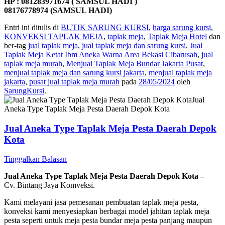
HP : 081283971674 ( SAMSUL HADI )
08176778974 (SAMSUL HADI)
Entri ini ditulis di
BUTIK SARUNG KURSI
,
harga sarung kursi
,
KONVEKSI TAPLAK MEJA
,
taplak meja
,
Taplak Meja Hotel
dan
ber-tag
jual taplak meja
,
jual taplak meja dan sarung kursi
,
Jual
Taplak Meja Ketat Ibm Aneka Warna Area Bekasi Cibarusah
,
jual
taplak meja murah
,
Menjual Taplak Meja Bundar Jakarta Pusat
,
menjual taplak meja dan sarung kursi jakarta
,
menjual taplak meja
jakarta
,
pusat jual taplak meja murah
pada
28/05/2024
oleh
SarungKursi
.
Jual Aneka Type Taplak Meja Pesta Daerah Depok
Kota
Tinggalkan Balasan
Jual Aneka Type Taplak Meja Pesta Daerah Depok Kota –
Cv. Bintang Jaya Komveksi.
Kami melayani jasa pemesanan pembuatan taplak meja pesta,
konveksi kami menyesiapkan berbagai model jahitan taplak meja
pesta seperti untuk meja pesta bundar meja pesta panjang maupun