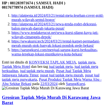
HP : 081283971674 ( SAMSUL HADI )
08176778974 (SAMSUL HADI)
http://alatpesta.id/2024/03/21/rental-meja-lesehan-cover-gold-
murah-wilayah-sentul-bogor/
http://alatpesta.id/2024/03/21/sewa-tenda-roder-dekorasi-
balon-mewah-daerah-jakarta-pusat/
https://www.tendakerucut.net/sewa-kursi-silang-kayu-jati-
wilayah-cimanggis-depok/
https://sewakursi.tech/2024/03/21/rental-karpet-permadani-
merah-murah-stok-banyak-lokasi-pondok-gede-bekasi/
https://sarungkursi.com/menjual-sarung-kursi-berkualitas-
warna-lengkap-lokasi-mustikajaya-kota-bekasi/
Entri ini ditulis di
KONVEKSI TAPLAK MEJA
,
taplak meja
,
Taplak Meja Hotel
dan ber-tag
jual taplak meja
,
jual taplak meja
berkualitas
,
jual taplak meja murah
,
Pusat Jual Taplak Meja
Jatinegara Jakarta Timur
,
pusat jual taplak meja murah
,
pusat jual
taplak meja purwakarta
,
Pusat Produksi Taplak Meja Warna Abu -
Abu Sekitar Bekasi
pada
22/03/2024
oleh
SarungKursi
.
Grosiran Taplak Meja Murah Di Karawang Jawa
Barat