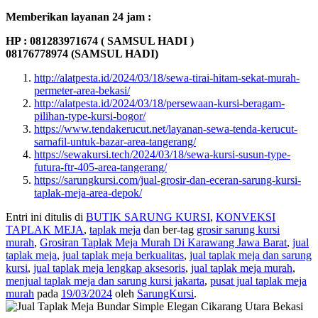
Memberikan layanan 24 jam :
HP : 081283971674 ( SAMSUL HADI )
08176778974 (SAMSUL HADI)
http://alatpesta.id/2024/03/18/sewa-tirai-hitam-sekat-murah-
permeter-area-bekasi/
http://alatpesta.id/2024/03/18/persewaan-kursi-beragam-
pilihan-type-kursi-bogor/
https://www.tendakerucut.net/layanan-sewa-tenda-kerucut-
sarnafil-untuk-bazar-area-tangerang/
https://sewakursi.tech/2024/03/18/sewa-kursi-susun-type-
futura-ftr-405-area-tangerang/
https://sarungkursi.com/jual-grosir-dan-eceran-sarung-kursi-
taplak-meja-area-depok/
Entri ini ditulis di
BUTIK SARUNG KURSI
,
KONVEKSI
TAPLAK MEJA
,
taplak meja
dan ber-tag
grosir sarung kursi
murah
,
Grosiran Taplak Meja Murah Di Karawang Jawa Barat
,
jual
taplak meja
,
jual taplak meja berkualitas
,
jual taplak meja dan sarung
kursi
,
jual taplak meja lengkap aksesoris
,
jual taplak meja murah
,
menjual taplak meja dan sarung kursi jakarta
,
pusat jual taplak meja
murah
pada
19/03/2024
oleh
SarungKursi
.