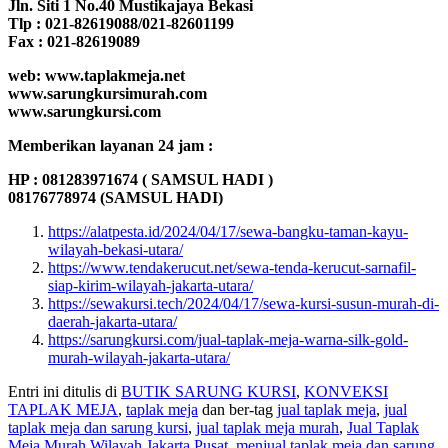
Jln. Siti 1 No.40 Mustikajaya Bekasi
Tlp : 021-82619088/021-82601199
Fax : 021-82619089
web: www.taplakmeja.net
www.sarungkursimurah.com
www.sarungkursi.com
Memberikan layanan 24 jam :
HP : 081283971674 ( SAMSUL HADI )
08176778974 (SAMSUL HADI)
https://alatpesta.id/2024/04/17/sewa-bangku-taman-kayu-
wilayah-bekasi-utara/
https://www.tendakerucut.net/sewa-tenda-kerucut-sarnafil-
siap-kirim-wilayah-jakarta-utara/
https://sewakursi.tech/2024/04/17/sewa-kursi-susun-murah-di-
daerah-jakarta-utara/
https://sarungkursi.com/jual-taplak-meja-warna-silk-gold-
murah-wilayah-jakarta-utara/
Entri ini ditulis di
BUTIK SARUNG KURSI
,
KONVEKSI
TAPLAK MEJA
,
taplak meja
dan ber-tag
jual taplak meja
,
jual
taplak meja dan sarung kursi
,
jual taplak meja murah
,
Jual Taplak
Meja Murah Wilayah Jakarta Pusat
,
menjual taplak meja dan sarung