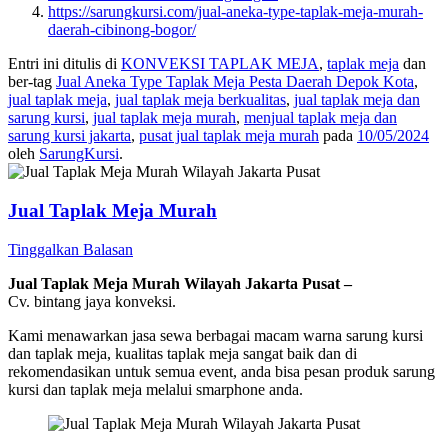
https://sarungkursi.com/jual-aneka-type-taplak-meja-murah-
daerah-cibinong-bogor/
Entri ini ditulis di
KONVEKSI TAPLAK MEJA
,
taplak meja
dan
ber-tag
Jual Aneka Type Taplak Meja Pesta Daerah Depok Kota
,
jual taplak meja
,
jual taplak meja berkualitas
,
jual taplak meja dan
sarung kursi
,
jual taplak meja murah
,
menjual taplak meja dan
sarung kursi jakarta
,
pusat jual taplak meja murah
pada
10/05/2024
oleh
SarungKursi
.
Jual Taplak Meja Murah
Tinggalkan Balasan
Jual Taplak Meja Murah Wilayah Jakarta Pusat –
Cv. bintang jaya konveksi.
Kami menawarkan jasa sewa berbagai macam warna sarung kursi
dan taplak meja, kualitas taplak meja sangat baik dan di
rekomendasikan untuk semua event, anda bisa pesan produk sarung
kursi dan taplak meja melalui smarphone anda.