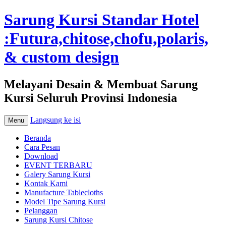
Sarung Kursi Standar Hotel
:Futura,chitose,chofu,polaris,
& custom design
Melayani Desain & Membuat Sarung
Kursi Seluruh Provinsi Indonesia
Langsung ke isi
Menu
Beranda
Cara Pesan
Download
EVENT TERBARU
Galery Sarung Kursi
Kontak Kami
Manufacture Tablecloths
Model Tipe Sarung Kursi
Pelanggan
Sarung Kursi Chitose