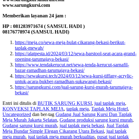
www.sarungkursi.com
Memberikan layanan 24 jam :
HP : 081283971674 ( SAMSUL HADI )
08176778974 (SAMSUL HADI)
https://meja.co/sewa-meja-bulat-cikarang-bekasi-berikut-
taplak-mewah/
https://alatpesta.id/2024/03/12/sewa-barstool-seat-acara-grand-
opening-tarumajaya-bekasi/
https://www.tendakerucut.net/sewa-tenda-kerucut-sarnafil-
bazar-ramadhan-tarumajaya-bekasi/
https://sewakursi.tech/2024/03/12/sewa-kursi-tiffany-acrylic-
untuk-acara-bukber-ramadhan-sukawangi-bekasi/
https://sarungkursi.com/jual-sarung-kursi-murah-tarumajaya-
bekasi/
Entri ini ditulis di
BUTIK SARUNG KURSI
,
jual taplak meja
,
KONVEKSI TAPLAK MEJA
,
taplak meja
,
Taplak Meja Hotel
,
Uncategorized
dan ber-tag
Gudang Jual Sarung Kursi Dan Taplak
Meja Murah Jakarta Selatan
,
Gudang produksi sarung kursi murah
,
Gudang sarung kursi murah
,
jual taplak meja bekasi
,
Jual Taplak
Meja Bundar Simple Elegan Cikarang Utara Bekasi
,
jual taplak
meja murah
,
jual taplak meja murah berkualitas
,
pusat jual taplak