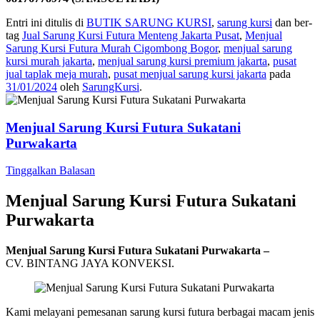
Entri ini ditulis di
BUTIK SARUNG KURSI
,
sarung kursi
dan ber-
tag
Jual Sarung Kursi Futura Menteng Jakarta Pusat
,
Menjual
Sarung Kursi Futura Murah Cigombong Bogor
,
menjual sarung
kursi murah jakarta
,
menjual sarung kursi premium jakarta
,
pusat
jual taplak meja murah
,
pusat menjual sarung kursi jakarta
pada
31/01/2024
oleh
SarungKursi
.
Menjual Sarung Kursi Futura Sukatani
Purwakarta
Tinggalkan Balasan
Menjual Sarung Kursi Futura Sukatani
Purwakarta
Menjual Sarung Kursi Futura Sukatani Purwakarta –
CV. BINTANG JAYA KONVEKSI.
Kami melayani pemesanan sarung kursi futura berbagai macam jenis