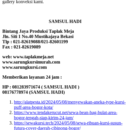
gallery konveksi kami.
SAMSUL HADI
Bintang Jaya Produksi Taplak Meja
Jln. Siti 1 No.40 Mustikajaya Bekasi
Tlp : 021-82619088/021-82601199
Fax : 021-82619089
web: www.taplakmeja.net
www.sarungkursimurah.com
www.sarungkursi.com
Memberikan layanan 24 jam :
HP : 081283971674 ( SAMSUL HADI )
08176778974 (SAMSUL HADI)
http://alatpesta.id/2024/05/08/menyewakan-aneka-type-kursi-
puff-area-bogor-kota/
https://www.tendakerucut.net/sewa-bean-bag-bulat-area-
bogor-tengah-siap-kirim-24-jam/
https://sewakursi.tech/2024/05/08/sewa-ribuan-kursi-susun-
futura-cover-daerah-cibinong-bogor/