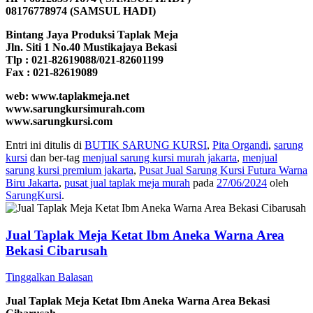
08176778974 (SAMSUL HADI)
Bintang Jaya Produksi Taplak Meja
Jln. Siti 1 No.40 Mustikajaya Bekasi
Tlp : 021-82619088/021-82601199
Fax : 021-82619089
web: www.taplakmeja.net
www.sarungkursimurah.com
www.sarungkursi.com
Entri ini ditulis di
BUTIK SARUNG KURSI
,
Pita Organdi
,
sarung
kursi
dan ber-tag
menjual sarung kursi murah jakarta
,
menjual
sarung kursi premium jakarta
,
Pusat Jual Sarung Kursi Futura Warna
Biru Jakarta
,
pusat jual taplak meja murah
pada
27/06/2024
oleh
SarungKursi
.
Jual Taplak Meja Ketat Ibm Aneka Warna Area
Bekasi Cibarusah
Tinggalkan Balasan
Jual Taplak Meja Ketat Ibm Aneka Warna Area Bekasi