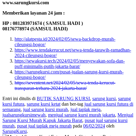
www.sarungkursi.com
Memberikan layanan 24 jam :
HP : 081283971674 ( SAMSUL HADI )
08176778974 (SAMSUL HADI)
http://alatpesta.id/2024/02/05/sewa-backdrop-murah-
cileungsi-bogor/
https://www.tendakerucut.net/sewa-tenda-tarawih-ramadhan-
2024-cileungsi-bogor/
https://sewakursi.tech/2024/02/05/menyewakan-sofa-dan-
puff-minimalis-putih-jakarta-barat/
https://sarungkursi.com/pusat-jualan-sarung-kursi-murah-
cileungsi-bogor/
https://seventent.net/2024/02/05/sewa-tenda-kerucut-
transparan-terbaru-2024-jakarta-barat/
Entri ini ditulis di
BUTIK SARUNG KURSI
,
sarung kursi
,
sarung
kursi futura
,
sarung kursi ketat
dan ber-tag
jual sarung kursi futura di
semarang
,
jual sarung kursi murah
,
jual taplak meja
,
jualsarungkursimewah
,
menjual sarung kursi murah jakarta
,
Menjual
Sarung Kursi Murah Kapuk Jakarta Barat
,
pusat jual sarung kursi
murah
,
pusat jual taplak meja murah
pada
06/02/2024
oleh
SarungKursi
.