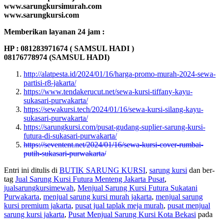
www.sarungkursimurah.com
www.sarungkursi.com
Memberikan layanan 24 jam :
HP : 081283971674 ( SAMSUL HADI )
08176778974 (SAMSUL HADI)
http://alatpesta.id/2024/01/16/harga-promo-murah-2024-sewa-
partisi-r8-jakarta/
https://www.tendakerucut.net/sewa-kursi-tiffany-kayu-
sukasari-purwakarta/
https://sewakursi.tech/2024/01/16/sewa-kursi-silang-kayu-
sukasari-purwakarta/
https://sarungkursi.com/pusat-gudang-suplier-sarung-kursi-
futura-di-sukasari-purwakarta/
https://seventent.net/2024/01/16/sewa-kursi-cover-rumbai-
putih-sukasari-purwakarta/
Entri ini ditulis di
BUTIK SARUNG KURSI
,
sarung kursi
dan ber-
tag
Jual Sarung Kursi Futura Menteng Jakarta Pusat
,
jualsarungkursimewah
,
Menjual Sarung Kursi Futura Sukatani
Purwakarta
,
menjual sarung kursi murah jakarta
,
menjual sarung
kursi premium jakarta
,
pusat jual taplak meja murah
,
pusat menjual
sarung kursi jakarta
,
Pusat Menjual Sarung Kursi Kota Bekasi
pada