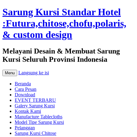
Sarung Kursi Standar Hotel
:Futura,chitose,chofu,polaris,
& custom design
Melayani Desain & Membuat Sarung
Kursi Seluruh Provinsi Indonesia
Langsung ke isi
Menu
Beranda
Cara Pesan
Download
EVENT TERBARU
Galery Sarung Kursi
Kontak Kami
Manufacture Tablecloths
Model Tipe Sarung Kursi
Pelanggan
Sarung Kursi Chitose