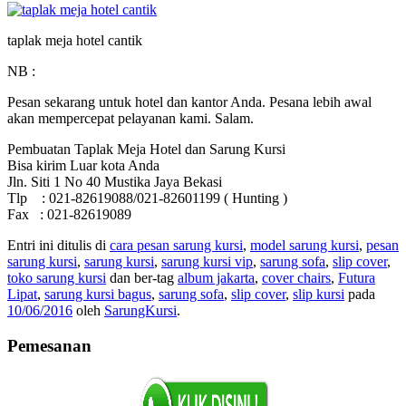
taplak meja hotel cantik
NB :
Pesan sekarang untuk hotel dan kantor Anda. Pesana lebih awal
akan mempercepat pelayanan kami. Salam.
Pembuatan Taplak Meja Hotel dan Sarung Kursi
Bisa kirim Luar kota Anda
Jln. Siti 1 No 40 Mustika Jaya Bekasi
Tlp : 021-82619088/021-82601199 ( Hunting )
Fax : 021-82619089
Entri ini ditulis di
cara pesan sarung kursi
,
model sarung kursi
,
pesan
sarung kursi
,
sarung kursi
,
sarung kursi vip
,
sarung sofa
,
slip cover
,
toko sarung kursi
dan ber-tag
album jakarta
,
cover chairs
,
Futura
Lipat
,
sarung kursi bagus
,
sarung sofa
,
slip cover
,
slip kursi
pada
10/06/2016
oleh
SarungKursi
.
Pemesanan