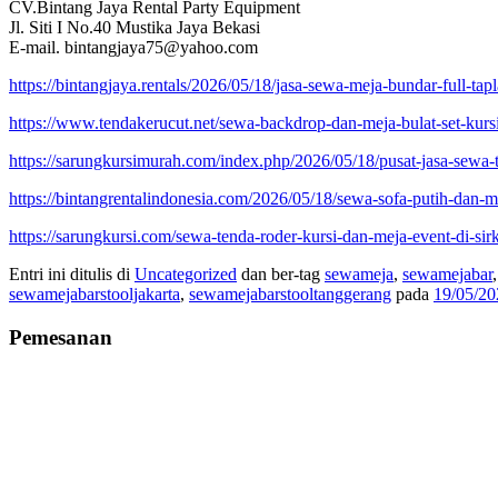
CV.Bintang Jaya Rental Party Equipment
Jl. Siti I No.40 Mustika Jaya Bekasi
E-mail. bintangjaya75@yahoo.com
https://bintangjaya.rentals/2026/05/18/jasa-sewa-meja-bundar-full-tap
https://www.tendakerucut.net/sewa-backdrop-dan-meja-bulat-set-kursi
https://sarungkursimurah.com/index.php/2026/05/18/pusat-jasa-sewa-t
https://bintangrentalindonesia.com/2026/05/18/sewa-sofa-putih-dan-m
https://sarungkursi.com/sewa-tenda-roder-kursi-dan-meja-event-di-sirk
Entri ini ditulis di
Uncategorized
dan ber-tag
sewameja
,
sewamejabar
sewamejabarstooljakarta
,
sewamejabarstooltanggerang
pada
19/05/20
Pemesanan