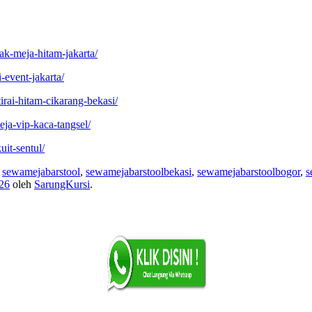
lak-meja-hitam-jakarta/
-event-jakarta/
irai-hitam-cikarang-bekasi/
eja-vip-kaca-tangsel/
uit-sentul/
,
sewamejabarstool
,
sewamejabarstoolbekasi
,
sewamejabarstoolbogor
,
s
26
oleh
SarungKursi
.