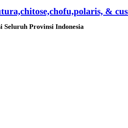
ura,chitose,chofu,polaris, & cu
Seluruh Provinsi Indonesia