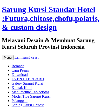
Sarung Kursi Standar Hotel
:Futura,chitose,chofu,polaris,
& custom design
Melayani Desain & Membuat Sarung
Kursi Seluruh Provinsi Indonesia
Langsung ke isi
Menu
Beranda
Cara Pesan
Download
EVENT TERBARU
Galery Sarung Kursi
Kontak Kami
Manufacture Tablecloths
Model Tipe Sarung Kursi
Pelanggan
Sarung Kursi Chitose