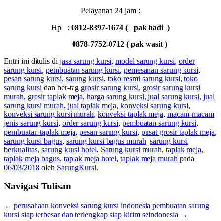
Pelayanan 24 jam :
Hp :
0812-8397-1674 ( pak hadi )
0878-7752-0712 ( pa
k wasit )
Entri ini ditulis di
jasa sarung kursi
,
model sarung kursi
,
order
sarung kursi
,
pembuatan sarung kursi
,
pemesanan sarung kursi
,
pesan sarung kursi
,
sarung kursi
,
toko resmi sarung kursi
,
toko
sarung kursi
dan ber-tag
grosir sarung kursi
,
grosir sarung kursi
murah
,
grosir taplak meja
,
harga sarung kursi
,
jual sarung kursi
,
jual
sarung kursi murah
,
jual taplak meja
,
konveksi sarung kursi
,
konveksi sarung kursi murah
,
konveksi taplak meja
,
macam-macam
jenis sarung kursi
,
order sarung kursi
,
pembuatan sarung kursi
,
pembuatan taplak meja
,
pesan sarung kursi
,
pusat grosir taplak meja
,
sarung kursi bagus
,
sarung kursi bagus murah
,
sarung kursi
berkualitas
,
sarung kursi hotel
,
Sarung kursi murah
,
taplak meja
,
taplak meja bagus
,
taplak meja hotel
,
taplak meja murah
pada
06/03/2018
oleh
SarungKursi
.
Navigasi Tulisan
←
perusahaan konveksi sarung kursi indonesia
pembuatan sarung
kursi siap terbesar dan terlengkap siap kirim seindonesia
→