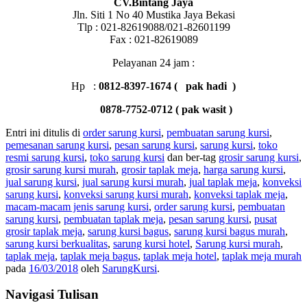
CV.Bintang Jaya
Jln. Siti 1 No 40 Mustika Jaya Bekasi
Tlp : 021-82619088/021-82601199
Fax : 021-82619089
Pelayanan 24 jam :
Hp :
0812-8397-1674 ( pak hadi )
0878-7752-0712 ( pa
k wasit )
Entri ini ditulis di
order sarung kursi
,
pembuatan sarung kursi
,
pemesanan sarung kursi
,
pesan sarung kursi
,
sarung kursi
,
toko
resmi sarung kursi
,
toko sarung kursi
dan ber-tag
grosir sarung kursi
,
grosir sarung kursi murah
,
grosir taplak meja
,
harga sarung kursi
,
jual sarung kursi
,
jual sarung kursi murah
,
jual taplak meja
,
konveksi
sarung kursi
,
konveksi sarung kursi murah
,
konveksi taplak meja
,
macam-macam jenis sarung kursi
,
order sarung kursi
,
pembuatan
sarung kursi
,
pembuatan taplak meja
,
pesan sarung kursi
,
pusat
grosir taplak meja
,
sarung kursi bagus
,
sarung kursi bagus murah
,
sarung kursi berkualitas
,
sarung kursi hotel
,
Sarung kursi murah
,
taplak meja
,
taplak meja bagus
,
taplak meja hotel
,
taplak meja murah
pada
16/03/2018
oleh
SarungKursi
.
Navigasi Tulisan