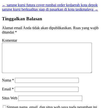
←
sarung kursi futura cover rumbai order kedaerah kota depok
sarung kursi berkualitas siap di pasarkan di kota tasikmalaya
→
Tinggalkan Balasan
Alamat email Anda tidak akan dipublikasikan.
Ruas yang wajib
ditandai
*
Komentar
Nama
*
Email
*
Situs Web
Simpan nama, email, dan situs web saya pada peramban ini