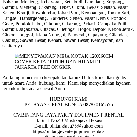
Babelan, Menteng, Kebayoran, Setiabudi, Pamulang, Serpong,
Gambir, Menteng, Cikarang, Tebet, Cikini, Bekasi Selatan, Pasar
Senen, Kranji, Rawalumbu, Johar Baru, Kembangan, Taman Sari,
Tangsel, Bantargebang, Kalideres, Senen, Pasar Kemis, Pondok
Gede, Pondok Labu, Cibubur, Cikarang, Bekasi, Cempaka Putih,
Gambir, Jagakarsa, Ciracas, Cileungsi, Bogor, Depok, Kebon Jeruk,
Cinere, Jonggol, Klapa Nunggal, Palmerah, Cipayung, Cilandak,
Cakung, Sawah Besar, Kenari, Sawah Besar, Kemayoran, dan
sekitarnya.
Anda ingin mencoba kesepakatan kami? Untuk konsultasi gratis
untuk acara Anda, hubungi kami. Kami siap menyediakan layanan
terbaik untuk acara spesial Anda.
HUBUNGI KAMI
PELAYAN CEPAT BUNGA 087870165555
CV.BINTANG JAYA PARTY EQUIPMENT RENTAL
Jl. Siti I No.40 Mustikajaya Bekasi
E-mail. bintangjaya75@yahoo.com
https://bintangeventequipment.rentals
https://kursiacrylic.rentals/