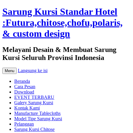
Sarung Kursi Standar Hotel
:Futura,chitose,chofu,polaris,
& custom design
Melayani Desain & Membuat Sarung
Kursi Seluruh Provinsi Indonesia
Langsung ke isi
Menu
Beranda
Cara Pesan
Download
EVENT TERBARU
Galery Sarung Kursi
Kontak Kami
Manufacture Tablecloths
Model Tipe Sarung Kursi
Pelanggan
Sarung Kursi Chitose