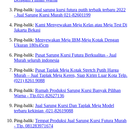
Ping-balik:
jual sarung kursi futura putih terbaik terbaru 2022
- Jual Sarung Kursi Murah 021-82601199
Ping-balik:
Kami Menyewakan Meja Kelas atau Meja Test Di
Jakarta Bekasi
Ping-balik:
Menyewakan Meja IBM,Meja Kotak Dengan
Ukuran 180x45cm
Ping-balik:
Pusat Sarung Kursi Futura Berkualitas - Jual
Murah seluruh indonesia
Ping-balik:
Pusat Taplak Meja Kotak Stretch Putih Harga
Murah – Jual Taplak Meja Keren, Siap Kirim Luar Kota Telp.
(021) 8261.9088
Ping-balik:
Rumah Produksi Sarung Kursi Banyak Pilihan
Warna - Tlp.021-82627136
Ping-balik:
Jual Sarung Kursi Dan Taplak Meja Model
terbaru kekinian -021-82619088
Ping-balik:
Tempat Produksi Jual Sarung Kursi Futura Murah
- Tlp. 081283971674