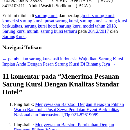
No.rek : 0663138933 CV.BINTANGJAYA ( BCA )
8415103111 Abdul Wasit b Sodikun ( BCA )
Entri ini ditulis di
sarung kursi
dan ber-tag
grosir sarung kursi
,
konveksi sarung kursi
,
pusat sarung kursi
,
sarung kursi
,
sarung kursi
berkualitas
,
sarung kursi hotel
,
sarung kursi model tahun 2018
,
Sarung kursi murah
,
sarung kursi terbaru
pada
20/12/2017
oleh
SarungKursi
.
Navigasi Tulisan
←
pembuatan sarung kursi asli indonesia
Wujudkan Sarung Kursi
Impian Anda Dengan Pesan Sarung Kursi Di Bintang Jaya
→
11 komentar pada “
Menerima Pesanan
Sarung Kursi Dengan Kualitas Standar
Hotel
”
Ping-balik:
Menyewakan Barstool Dengan Beragam Pilihan
Warna Barstool - Pusat Sewa Peralatan Event Berkualitas
Nasional dan Internasional,Tlp.021-82619089
Ping-balik:
Menyewakan Barstool Pernikahan Dengan
Beragam Pilihan Warna