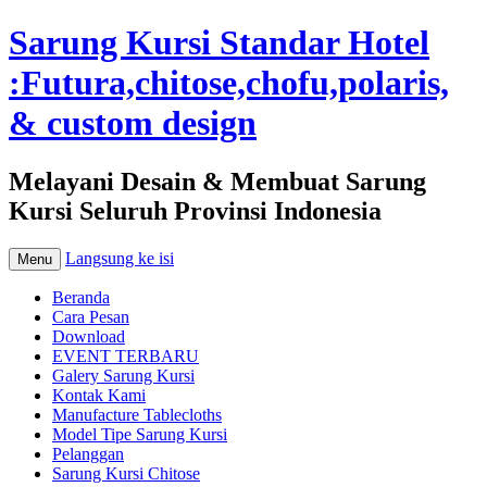
Sarung Kursi Standar Hotel
:Futura,chitose,chofu,polaris,
& custom design
Melayani Desain & Membuat Sarung
Kursi Seluruh Provinsi Indonesia
Langsung ke isi
Menu
Beranda
Cara Pesan
Download
EVENT TERBARU
Galery Sarung Kursi
Kontak Kami
Manufacture Tablecloths
Model Tipe Sarung Kursi
Pelanggan
Sarung Kursi Chitose