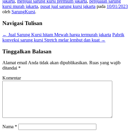
jakarta
,
menjual sarung kursi premium jakarta
,
penjualan sarung
kursi murah jakarta
,
pusat jual sarung kursi jakarta
pada
10/01/2023
oleh
SarungKursi
.
Navigasi Tulisan
←
Jual Sarung Kursi hitam Mewah harga termurah jakarta
Pabrik
konveksi sarung kursi Stretch melar lembut dan kuat
→
Tinggalkan Balasan
Alamat email Anda tidak akan dipublikasikan.
Ruas yang wajib
ditandai
*
Komentar
Nama
*