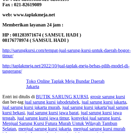
Fax : 021-82619089
web: www.taplakmeja.net
Memberikan layanan 24 jam :
HP : 081283971674 ( SAMSUL HADI )
08176778974 ( SAMSUL HADI )
http://sarungkursi.com/tempat-jual-sarung-kursi-untuk-daerah-bogor-
timur/
http://taplakmeja.net/2022/10/jual-taplak-meja-bebas-pilih-model-di-
tangerang/
Toko Online Taplak Meja Bundar Daerah
Jakarta
Entri ini ditulis di
BUTIK SARUNG KURSI
,
grosir sarung kursi
dan ber-tag
jual sarung kursi jabodetabek
,
jual sarung kursi jakarta
,
jual sarung kursi jakarta murah
,
jual sarung kursi jakarta'jual sarung
kursi bekasi
,
jual sarung kursi jawa barat
,
jual sarung kursi jawa
tengah
,
jual sarung kursi jawa timur
,
konveksi jual sarung kursi
,
Menjual Sarung Kursi Futura Murah Untuk Wilayah Tambun
Selatan
,
menjual sarung kursi jakarta
,
menjual sarung kursi murah