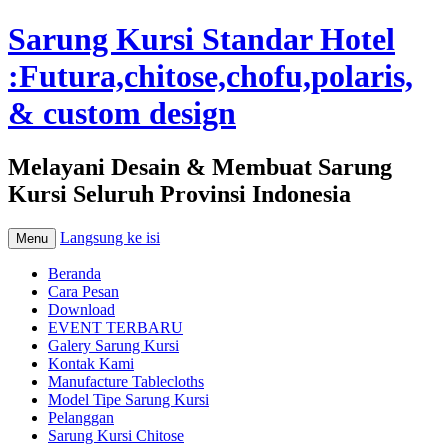
Sarung Kursi Standar Hotel
:Futura,chitose,chofu,polaris,
& custom design
Melayani Desain & Membuat Sarung
Kursi Seluruh Provinsi Indonesia
Langsung ke isi
Menu
Beranda
Cara Pesan
Download
EVENT TERBARU
Galery Sarung Kursi
Kontak Kami
Manufacture Tablecloths
Model Tipe Sarung Kursi
Pelanggan
Sarung Kursi Chitose