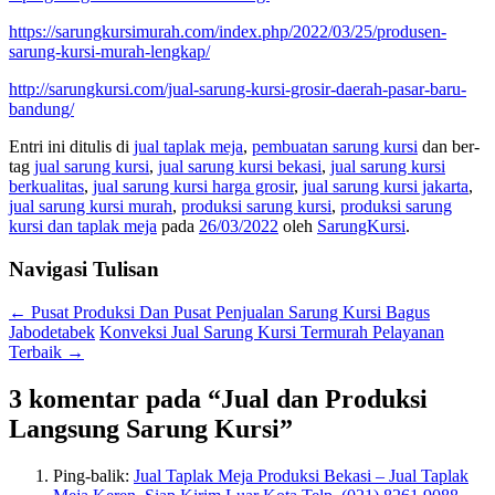
https://sarungkursimurah.com/index.php/2022/03/25/produsen-
sarung-kursi-murah-lengkap/
http://sarungkursi.com/jual-sarung-kursi-grosir-daerah-pasar-baru-
bandung/
Entri ini ditulis di
jual taplak meja
,
pembuatan sarung kursi
dan ber-
tag
jual sarung kursi
,
jual sarung kursi bekasi
,
jual sarung kursi
berkualitas
,
jual sarung kursi harga grosir
,
jual sarung kursi jakarta
,
jual sarung kursi murah
,
produksi sarung kursi
,
produksi sarung
kursi dan taplak meja
pada
26/03/2022
oleh
SarungKursi
.
Navigasi Tulisan
←
Pusat Produksi Dan Pusat Penjualan Sarung Kursi Bagus
Jabodetabek
Konveksi Jual Sarung Kursi Termurah Pelayanan
Terbaik
→
3 komentar pada “
Jual dan Produksi
Langsung Sarung Kursi
”
Ping-balik:
Jual Taplak Meja Produksi Bekasi – Jual Taplak