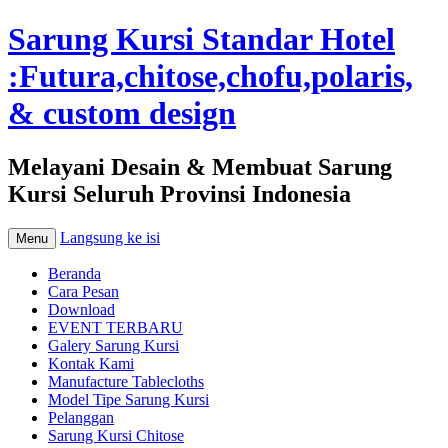
Sarung Kursi Standar Hotel
:Futura,chitose,chofu,polaris,
& custom design
Melayani Desain & Membuat Sarung
Kursi Seluruh Provinsi Indonesia
Langsung ke isi
Menu
Beranda
Cara Pesan
Download
EVENT TERBARU
Galery Sarung Kursi
Kontak Kami
Manufacture Tablecloths
Model Tipe Sarung Kursi
Pelanggan
Sarung Kursi Chitose