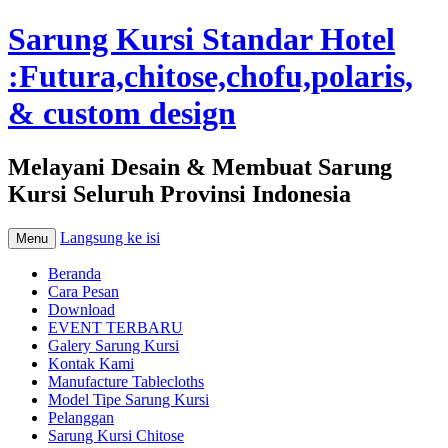
Sarung Kursi Standar Hotel
:Futura,chitose,chofu,polaris,
& custom design
Melayani Desain & Membuat Sarung
Kursi Seluruh Provinsi Indonesia
Langsung ke isi
Menu
Beranda
Cara Pesan
Download
EVENT TERBARU
Galery Sarung Kursi
Kontak Kami
Manufacture Tablecloths
Model Tipe Sarung Kursi
Pelanggan
Sarung Kursi Chitose