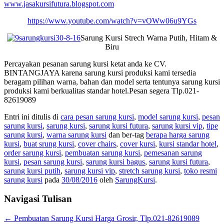
www.jasakursifutura.blogspot.com
https://www.youtube.com/watch?v=vOWw06u9YGs
Sarung Kursi Strech Warna Putih, Hitam &
Biru
Percayakan pesanan sarung kursi ketat anda ke CV.
BINTANGJAYA karena sarung kursi produksi kami tersedia
beragam pilihan warna, bahan dan model serta tentunya sarung kursi
produksi kami berkualitas standar hotel.Pesan segera Tlp.021-
82619089
Entri ini ditulis di
cara pesan sarung kursi
,
model sarung kursi
,
pesan
sarung kursi
,
sarung kursi
,
sarung kursi futura
,
sarung kursi vip
,
tipe
sarung kursi
,
warna sarung kursi
dan ber-tag
berapa harga sarung
kursi
,
buat srung kursi
,
cover chairs
,
cover kursi
,
kursi standar hotel
,
order sarung kursi
,
pembuatan sarung kursi
,
pemesanan sarung
kursi
,
pesan sarung kursi
,
sarung kursi bagus
,
sarung kursi futura
,
sarung kursi putih
,
sarung kursi vip
,
stretch sarung kursi
,
toko resmi
sarung kursi
pada
30/08/2016
oleh
SarungKursi
.
Navigasi Tulisan
←
Pembuatan Sarung Kursi Harga Grosir, Tlp.021-82619089