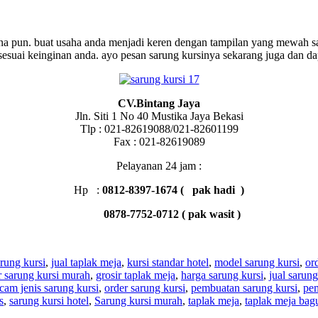
a pun. buat usaha anda menjadi keren dengan tampilan yang mewah san
sesuai keinginan anda. ayo pesan sarung kursinya sekarang juga dan d
CV.Bintang Jaya
Jln. Siti 1 No 40 Mustika Jaya Bekasi
Tlp : 021-82619088/021-82601199
Fax : 021-82619089
Pelayanan 24 jam :
Hp :
0812-8397-1674 ( pak hadi )
0878-7752-0712 ( pa
k wasit )
arung kursi
,
jual taplak meja
,
kursi standar hotel
,
model sarung kursi
,
or
r sarung kursi murah
,
grosir taplak meja
,
harga sarung kursi
,
jual sarung
m jenis sarung kursi
,
order sarung kursi
,
pembuatan sarung kursi
,
pem
s
,
sarung kursi hotel
,
Sarung kursi murah
,
taplak meja
,
taplak meja bag