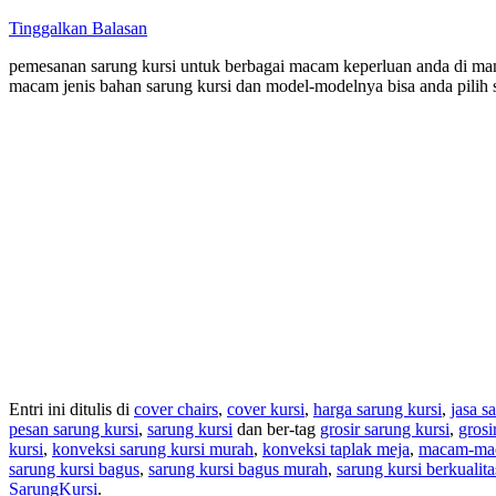
Tinggalkan Balasan
pemesanan sarung kursi untuk berbagai macam keperluan anda di man
macam jenis bahan sarung kursi dan model-modelnya bisa anda pilih 
Entri ini ditulis di
cover chairs
,
cover kursi
,
harga sarung kursi
,
jasa s
pesan sarung kursi
,
sarung kursi
dan ber-tag
grosir sarung kursi
,
grosi
kursi
,
konveksi sarung kursi murah
,
konveksi taplak meja
,
macam-maca
sarung kursi bagus
,
sarung kursi bagus murah
,
sarung kursi berkualita
SarungKursi
.