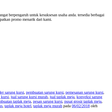
gat berpengaruh untuk kesuksesan usaha anda. tersedia berbagai
apatkan promo menarik dari kami.
der sarung kursi
,
pembuatan sarung kursi
,
pemesanan sarung kursi
,
 kursi
,
jual sarung kursi murah
,
jual taplak meja
,
konveksi sarung
buatan taplak meja
,
pesan sarung kursi
,
pusat grosir taplak meja
,
us
,
taplak meja hotel
,
taplak meja murah
pada
06/02/2018
oleh