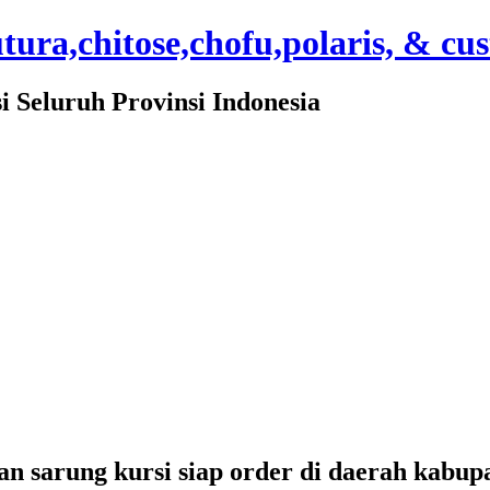
ura,chitose,chofu,polaris, & cu
Seluruh Provinsi Indonesia
 sarung kursi siap order di daerah kabup