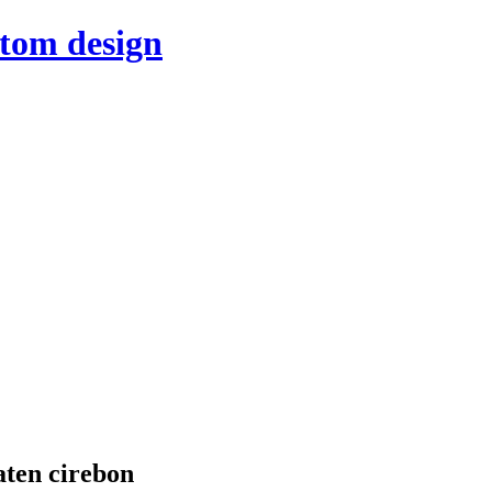
stom design
aten cirebon