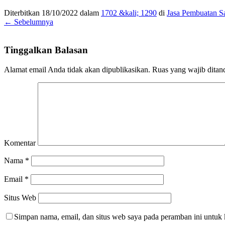
Diterbitkan
18/10/2022
dalam
1702 &kali; 1290
di
Jasa Pembuatan Sa
← Sebelumnya
Tinggalkan Balasan
Alamat email Anda tidak akan dipublikasikan.
Ruas yang wajib ditan
Komentar
Nama
*
Email
*
Situs Web
Simpan nama, email, dan situs web saya pada peramban ini untuk 