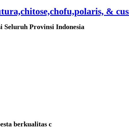
ura,chitose,chofu,polaris, & cu
Seluruh Provinsi Indonesia
sta berkualitas c