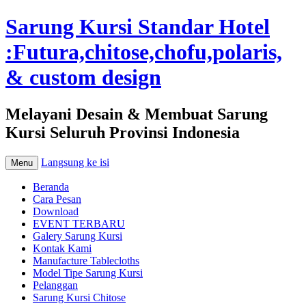
Sarung Kursi Standar Hotel
:Futura,chitose,chofu,polaris,
& custom design
Melayani Desain & Membuat Sarung
Kursi Seluruh Provinsi Indonesia
Langsung ke isi
Menu
Beranda
Cara Pesan
Download
EVENT TERBARU
Galery Sarung Kursi
Kontak Kami
Manufacture Tablecloths
Model Tipe Sarung Kursi
Pelanggan
Sarung Kursi Chitose