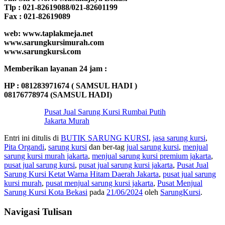
Tlp : 021-82619088/021-82601199
Fax : 021-82619089
web: www.taplakmeja.net
www.sarungkursimurah.com
www.sarungkursi.com
Memberikan layanan 24 jam :
HP : 081283971674 ( SAMSUL HADI )
08176778974 (SAMSUL HADI)
Pusat Jual Sarung Kursi Rumbai Putih
Jakarta Murah
Entri ini ditulis di
BUTIK SARUNG KURSI
,
jasa sarung kursi
,
Pita Organdi
,
sarung kursi
dan ber-tag
jual sarung kursi
,
menjual
sarung kursi murah jakarta
,
menjual sarung kursi premium jakarta
,
pusat jual sarung kursi
,
pusat jual sarung kursi jakarta
,
Pusat Jual
Sarung Kursi Ketat Warna Hitam Daerah Jakarta
,
pusat jual sarung
kursi murah
,
pusat menjual sarung kursi jakarta
,
Pusat Menjual
Sarung Kursi Kota Bekasi
pada
21/06/2024
oleh
SarungKursi
.
Navigasi Tulisan