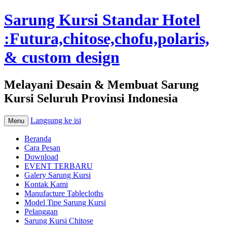
Sarung Kursi Standar Hotel
:Futura,chitose,chofu,polaris,
& custom design
Melayani Desain & Membuat Sarung
Kursi Seluruh Provinsi Indonesia
Langsung ke isi
Menu
Beranda
Cara Pesan
Download
EVENT TERBARU
Galery Sarung Kursi
Kontak Kami
Manufacture Tablecloths
Model Tipe Sarung Kursi
Pelanggan
Sarung Kursi Chitose