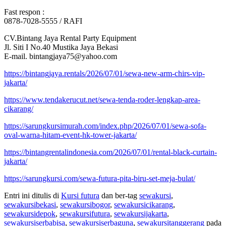
Fast respon :
0878-7028-5555 / RAFI
CV.Bintang Jaya Rental Party Equipment
Jl. Siti I No.40 Mustika Jaya Bekasi
E-mail. bintangjaya75@yahoo.com
https://bintangjaya.rentals/2026/07/01/sewa-new-arm-chirs-vip-
jakarta/
https://www.tendakerucut.net/sewa-tenda-roder-lengkap-area-
cikarang/
https://sarungkursimurah.com/index.php/2026/07/01/sewa-sofa-
oval-warna-hitam-event-hk-tower-jakarta/
https://bintangrentalindonesia.com/2026/07/01/rental-black-curtain-
jakarta/
https://sarungkursi.com/sewa-futura-pita-biru-set-meja-bulat/
Entri ini ditulis di
Kursi futura
dan ber-tag
sewakursi
,
sewakursibekasi
,
sewakursibogor
,
sewakursicikarang
,
sewakursidepok
,
sewakursifutura
,
sewakursijakarta
,
sewakursiserbabisa
,
sewakursiserbaguna
,
sewakursitanggerang
pada