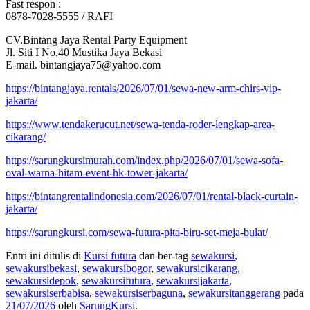
Fast respon :
0878-7028-5555 / RAFI
CV.Bintang Jaya Rental Party Equipment
Jl. Siti I No.40 Mustika Jaya Bekasi
E-mail. bintangjaya75@yahoo.com
https://bintangjaya.rentals/2026/07/01/sewa-new-arm-chirs-vip-
jakarta/
https://www.tendakerucut.net/sewa-tenda-roder-lengkap-area-
cikarang/
https://sarungkursimurah.com/index.php/2026/07/01/sewa-sofa-
oval-warna-hitam-event-hk-tower-jakarta/
https://bintangrentalindonesia.com/2026/07/01/rental-black-curtain-
jakarta/
https://sarungkursi.com/sewa-futura-pita-biru-set-meja-bulat/
Entri ini ditulis di
Kursi futura
dan ber-tag
sewakursi
,
sewakursibekasi
,
sewakursibogor
,
sewakursicikarang
,
sewakursidepok
,
sewakursifutura
,
sewakursijakarta
,
sewakursiserbabisa
,
sewakursiserbaguna
,
sewakursitanggerang
pada
21/07/2026
oleh
SarungKursi
.