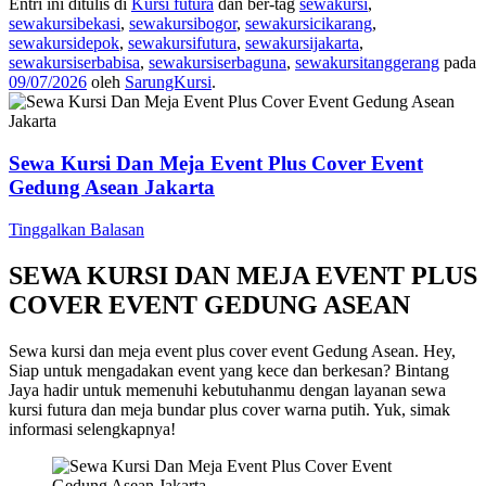
Entri ini ditulis di
Kursi futura
dan ber-tag
sewakursi
,
sewakursibekasi
,
sewakursibogor
,
sewakursicikarang
,
sewakursidepok
,
sewakursifutura
,
sewakursijakarta
,
sewakursiserbabisa
,
sewakursiserbaguna
,
sewakursitanggerang
pada
09/07/2026
oleh
SarungKursi
.
Sewa Kursi Dan Meja Event Plus Cover Event
Gedung Asean Jakarta
Tinggalkan Balasan
SEWA KURSI DAN MEJA EVENT PLUS
COVER EVENT GEDUNG ASEAN
Sewa kursi dan meja event plus cover event Gedung Asean. Hey,
Siap untuk mengadakan event yang kece dan berkesan? Bintang
Jaya hadir untuk memenuhi kebutuhanmu dengan layanan sewa
kursi futura dan meja bundar plus cover warna putih. Yuk, simak
informasi selengkapnya!