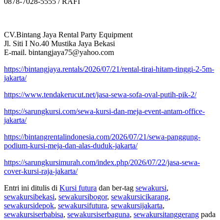
0878-7028-5555 / RAFI
CV.Bintang Jaya Rental Party Equipment
Jl. Siti I No.40 Mustika Jaya Bekasi
E-mail. bintangjaya75@yahoo.com
https://bintangjaya.rentals/2026/07/21/rental-tirai-hitam-tinggi-2-5m-
jakarta/
https://www.tendakerucut.net/jasa-sewa-sofa-oval-putih-pik-2/
https://sarungkursi.com/sewa-kursi-dan-meja-event-antam-office-
jakarta/
https://bintangrentalindonesia.com/2026/07/21/sewa-panggung-
podium-kursi-meja-dan-alas-duduk-jakarta/
https://sarungkursimurah.com/index.php/2026/07/22/jasa-sewa-
cover-kursi-raja-jakarta/
Entri ini ditulis di
Kursi futura
dan ber-tag
sewakursi
,
sewakursibekasi
,
sewakursibogor
,
sewakursicikarang
,
sewakursidepok
,
sewakursifutura
,
sewakursijakarta
,
sewakursiserbabisa
,
sewakursiserbaguna
,
sewakursitanggerang
pada