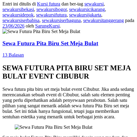
Entri ini ditulis di
Kursi futura
dan ber-tag
sewakursi
,
sewakursibekasi
,
sewakursibogor
,
sewakursicikarang
,
sewakursidepok
,
sewakursifutura
,
sewakursijakarta
,
sewakursiserbabisa
,
sewakursiserbaguna
,
sewakursitanggerang
pada
23/06/2026
oleh
SarungKursi
.
Sewa Futura Pita Biru Set Meja Bulat
13 Balasan
SEWA FUTURA PITA BIRU SET MEJA
BULAT EVENT CIBUBUR
Sewa futura pita biru set meja bulat event Cibubur. Jika anda sedang
merencanakan sebuah event di Cibubur, salah satu elemen penting
yang perlu diperhatikan adalah penyewaan perabotan. Salah satu
pilihan yang sangat menarik adalah sewa futura Pita Biru set meja
bulat. Set ini tidak hanya fungsional, tetapi juga memberikan
sentuhan estetika yang menarik untuk berbagai jenis acara.