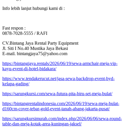
Info lebih lanjut hubungi kami di :
Fast respon :
0878-7028-5555 / RAFI
CV.Bintang Jaya Rental Party Equipment
Jl. Siti I No.40 Mustika Jaya Bekasi
E-mail. bintangjaya75@yahoo.com
https://bintangjaya.rentals/2026/06/19/sewa-armchair-meja-vip-
kayu-event-di-hotel-bidakara/
https://www.tendakerucut.net/jasa-sewa-backdrop-event-byd-
kelapa-gading/
https://sarungkursi.com/sewa-futura-pita-biru-set-meja-bulat/
https://bintangrentalindonesia.com/2026/06/19/sewa-meja-bulat-
d160cm-cover-tebar-gold-event-tanah-abang-jakarta-pusat/
https://sarungkursimurah.com/index.php/2026/06/06/sewa-round-
table-dan-meja-kotak-area-kuningan-jaksel/