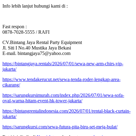
Info lebih lanjut hubungi kami di :
Fast respon :
0878-7028-5555 / RAFI
CV.Bintang Jaya Rental Party Equipment
Jl. Siti I No.40 Mustika Jaya Bekasi
E-mail. bintangjaya75@yahoo.com
https://bintangjaya.rentals/2026/07/01/sewa-new-arm-chirs-vip-
jakarta/
https://www.tendakerucut.net/sewa-tenda-roder-lengkap-area-
cikarang/
https://sarungkursimurah.com/index.php/2026/07/01/sewa-sofa-
oval-warna-hitam-event-hk-tower-jakarta/
https://bintangrentalindonesia.com/2026/07/01/rental-black-curtain-
jakarta/
https://sarungkursi.com/sewa-futura-pita-biru-set-meja-bulat/