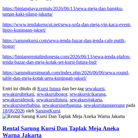
https://bintangjaya.rentals/2026/06/13/sewa-meja-dan-bangku-
taman-kaki-silang-jakarta/
https://www.tendakerucut.net/sewa-sofa-dan-meja-vip-kaca-event-
lippo-kuningan-jaksel/
https://sarungkursi.com/sewa-tenda-bazar-dan-tenda-cafe-putih-
bogor/
https://bintangrentalindonesia.com/2026/06/13/sewa-tenda-plafon-
tenda-bazar-dan-meja-kotak-set-kursi-futura-bsd/
https://sarungkursimurah.com/index.php/2026/06/06/sewa-round-
table-dan-meja-kotak-area-kuningan-jaksel/
Entri ini ditulis di
Kursi futura
dan ber-tag
sewakursi
,
sewakursibekasi
,
sewakursibogor
,
sewakursicikarang
,
sewakursidepok
,
sewakursifutura
,
sewakursijakarta
,
sewakursiserbabisa
,
sewakursiserbaguna
,
sewakursitanggerang
pada
18/06/2026
oleh
SarungKursi
.
Rental Sarung Kursi Dan Taplak Meja Aneka
Warna Jakarta