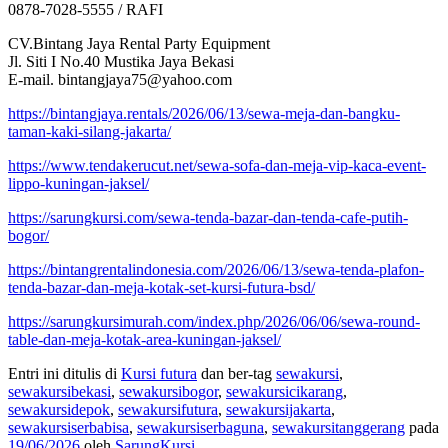
0878-7028-5555 / RAFI
CV.Bintang Jaya Rental Party Equipment
Jl. Siti I No.40 Mustika Jaya Bekasi
E-mail. bintangjaya75@yahoo.com
https://bintangjaya.rentals/2026/06/13/sewa-meja-dan-bangku-
taman-kaki-silang-jakarta/
https://www.tendakerucut.net/sewa-sofa-dan-meja-vip-kaca-event-
lippo-kuningan-jaksel/
https://sarungkursi.com/sewa-tenda-bazar-dan-tenda-cafe-putih-
bogor/
https://bintangrentalindonesia.com/2026/06/13/sewa-tenda-plafon-
tenda-bazar-dan-meja-kotak-set-kursi-futura-bsd/
https://sarungkursimurah.com/index.php/2026/06/06/sewa-round-
table-dan-meja-kotak-area-kuningan-jaksel/
Entri ini ditulis di
Kursi futura
dan ber-tag
sewakursi
,
sewakursibekasi
,
sewakursibogor
,
sewakursicikarang
,
sewakursidepok
,
sewakursifutura
,
sewakursijakarta
,
sewakursiserbabisa
,
sewakursiserbaguna
,
sewakursitanggerang
pada
19/06/2026
oleh
SarungKursi
.