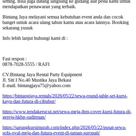
setting. Bisa juga datang langsung ke gudang alat pesta kami untuk
mendapatkan penawaran yang terbaik.
Bintang Jaya melayani semua kebutuhan event anda dan cocok
banget untuk acara ulang tahun kamu atau acara lainnya. Booking
sekarang yuuuk
Info lebih lanjut hubungi kami di :
Fast respon :
0878-7028-5555 / RAFI
CV.Bintang Jaya Rental Party Equipment
Jl. Siti I No.40 Mustika Jaya Bekasi
E-mail. bintangjaya75@yahoo.com
https://bintangjaya.rentals/2026/05/22/sewa-round-table-set-kursi-
kayu-dan-futura-di-cibubur/
https://www.tendakerucut.net/sewa-meja-ibm-cover-kursi-futura-di-
gereja-hkbp-sudirman/
https://sarungkursimurah.com/index.php/2026/05/22/pusat-sewa-
sofa-oval-meja-dan-futura-event-di-taman-suropati/