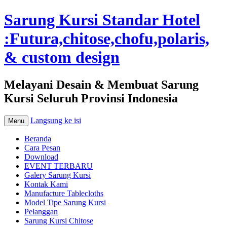
Sarung Kursi Standar Hotel
:Futura,chitose,chofu,polaris,
& custom design
Melayani Desain & Membuat Sarung
Kursi Seluruh Provinsi Indonesia
Langsung ke isi
Menu
Beranda
Cara Pesan
Download
EVENT TERBARU
Galery Sarung Kursi
Kontak Kami
Manufacture Tablecloths
Model Tipe Sarung Kursi
Pelanggan
Sarung Kursi Chitose