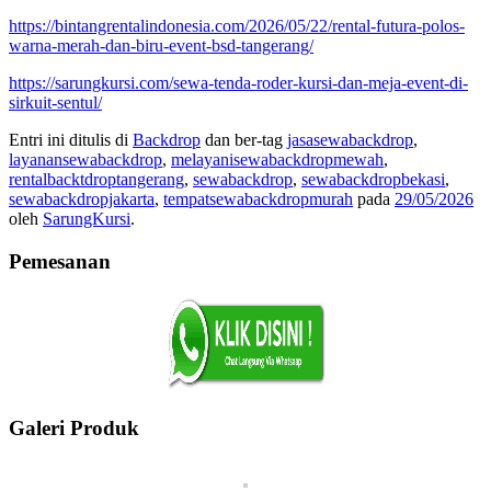
https://bintangrentalindonesia.com/2026/05/22/rental-futura-polos-
warna-merah-dan-biru-event-bsd-tangerang/
https://sarungkursi.com/sewa-tenda-roder-kursi-dan-meja-event-di-
sirkuit-sentul/
Entri ini ditulis di
Backdrop
dan ber-tag
jasasewabackdrop
,
layanansewabackdrop
,
melayanisewabackdropmewah
,
rentalbacktdroptangerang
,
sewabackdrop
,
sewabackdropbekasi
,
sewabackdropjakarta
,
tempatsewabackdropmurah
pada
29/05/2026
oleh
SarungKursi
.
Pemesanan
Galeri Produk