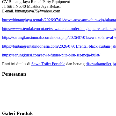
CV.Bintang Jaya Rental Party Equipment
Jl. Siti I No.40 Mustika Jaya Bekasi
E-mail. bintangjaya75@yahoo.com
https://bintangjaya.rentals/2026/07/01/sewa-new-arm-chirs-vip-jakarta
https://www.tendakerucut.net/sewa-tenda-roder-lengkap-area-cikaran
https://sarungkursimurah.com/index.php/2026/07/01/sewa-sofa-oval-w
https://bintangrentalindonesia.com/2026/07/01/rental-black-curtain-jak
https://sarungkursi.com/sewa-futura-pita-biru-set-meja-bulat/
Entri ini ditulis di
Sewa Toilet Portable
dan ber-tag
disewakantoilet
,
j
Pemesanan
Galeri Produk