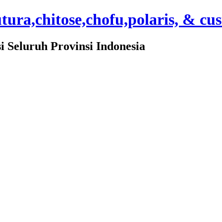
ura,chitose,chofu,polaris, & cu
Seluruh Provinsi Indonesia