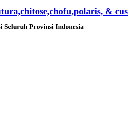
ura,chitose,chofu,polaris, & cu
Seluruh Provinsi Indonesia