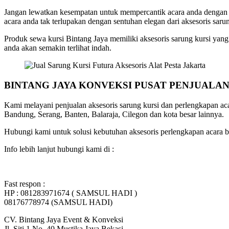
Jangan lewatkan kesempatan untuk mempercantik acara anda dengan aks
acara anda tak terlupakan dengan sentuhan elegan dari aksesoris sarun
Produk sewa kursi Bintang Jaya memiliki aksesoris sarung kursi ya
anda akan semakin terlihat indah.
BINTANG JAYA KONVEKSI PUSAT PENJUALA
Kami melayani penjualan aksesoris sarung kursi dan perlengkapan a
Bandung, Serang, Banten, Balaraja, Cilegon dan kota besar lainnya.
Hubungi kami untuk solusi kebutuhan aksesoris perlengkapan acara b
Info lebih lanjut hubungi kami di :
Fast respon :
HP : 081283971674 ( SAMSUL HADI )
08176778974 (SAMSUL HADI)
CV. Bintang Jaya Event & Konveksi
Jl. Siti 1 No. 40 Mustika Jaya Bekasi