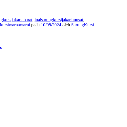
ngkursijakartabarat
,
jualsarungkursijakartapusat
,
gkursiwarnawarni
pada
10/08/2024
oleh
SarungKursi
.
→