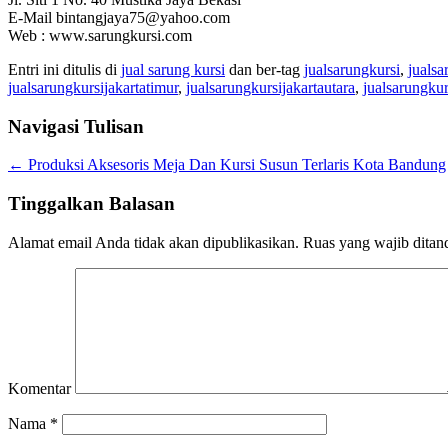
E-Mail bintangjaya75@yahoo.com
Web : www.sarungkursi.com
Entri ini ditulis di
jual sarung kursi
dan ber-tag
jualsarungkursi
,
jualsa
jualsarungkursijakartatimur
,
jualsarungkursijakartautara
,
jualsarungk
Navigasi Tulisan
←
Produksi Aksesoris Meja Dan Kursi Susun Terlaris Kota Bandung
Tinggalkan Balasan
Alamat email Anda tidak akan dipublikasikan.
Ruas yang wajib ditan
Komentar
Nama
*