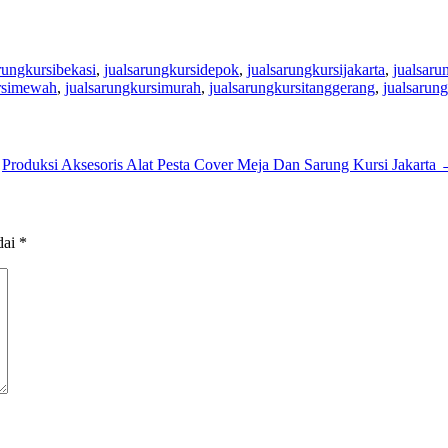
rungkursibekasi
,
jualsarungkursidepok
,
jualsarungkursijakarta
,
jualsaru
ursimewah
,
jualsarungkursimurah
,
jualsarungkursitanggerang
,
jualsarun
Produksi Aksesoris Alat Pesta Cover Meja Dan Sarung Kursi Jakarta
dai
*