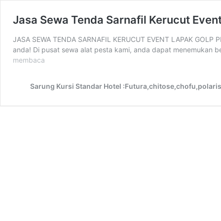
Jasa Sewa Tenda Sarnafil Kerucut Even
JASA SEWA TENDA SARNAFIL KERUCUT EVENT LAPAK GOLP PIK Jasa
anda! Di pusat sewa alat pesta kami, anda dapat menemukan be
Jasa
membaca
Sewa
Tenda
Sarung Kursi Standar Hotel :Futura,chitose,chofu,polari
Sarnafil
Kerucut
Event
Lapangan
Golp
PIK