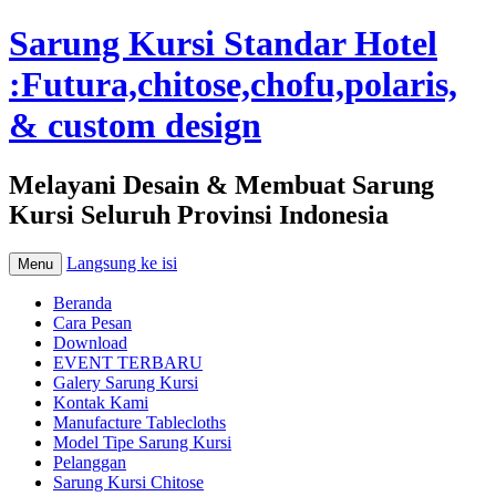
Sarung Kursi Standar Hotel
:Futura,chitose,chofu,polaris,
& custom design
Melayani Desain & Membuat Sarung
Kursi Seluruh Provinsi Indonesia
Langsung ke isi
Menu
Beranda
Cara Pesan
Download
EVENT TERBARU
Galery Sarung Kursi
Kontak Kami
Manufacture Tablecloths
Model Tipe Sarung Kursi
Pelanggan
Sarung Kursi Chitose