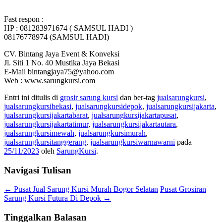
Fast respon :
HP : 081283971674 ( SAMSUL HADI )
08176778974 (SAMSUL HADI)
CV. Bintang Jaya Event & Konveksi
Jl. Siti 1 No. 40 Mustika Jaya Bekasi
E-Mail bintangjaya75@yahoo.com
Web : www.sarungkursi.com
Entri ini ditulis di
grosir sarung kursi
dan ber-tag
jualsarungkursi
,
jualsarungkursibekasi
,
jualsarungkursidepok
,
jualsarungkursijakarta
,
jualsarungkursijakartabarat
,
jualsarungkursijakartapusat
,
jualsarungkursijakartatimur
,
jualsarungkursijakartautara
,
jualsarungkursimewah
,
jualsarungkursimurah
,
jualsarungkursitanggerang
,
jualsarungkursiwarnawarni
pada
25/11/2023
oleh
SarungKursi
.
Navigasi Tulisan
←
Pusat Jual Sarung Kursi Murah Bogor Selatan
Pusat Grosiran
Sarung Kursi Futura Di Depok
→
Tinggalkan Balasan